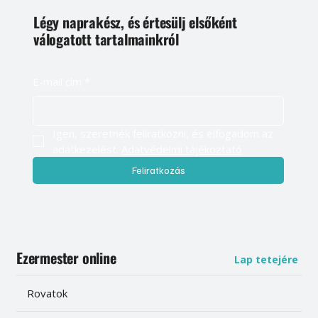
Légy naprakész, és értesülj elsőként
válogatott tartalmainkról
E-mail cím
*
Igen, szeretnék feliratkozni, és elfogadom az 
adatkezelést. 
Adatvédelmi tájékoztató
Feliratkozás
Ezermester online
Lap tetejére
Rovatok