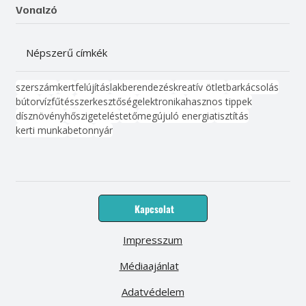
Vonalzó
Népszerű címkék
szerszám
kert
felújítás
lakberendezés
kreatív ötlet
barkácsolás
bútor
víz
fűtés
szerkesztőség
elektronika
hasznos tippek
dísznövény
hőszigetelés
tető
megújuló energia
tisztítás
kerti munka
beton
nyár
Kapcsolat
Impresszum
Médiaajánlat
Adatvédelem