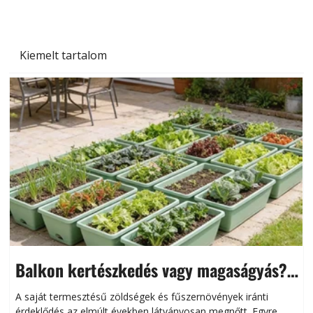
Kiemelt tartalom
Balkon kertészkedés vagy magaságyás?
Helytakarékos kertészkedés
A saját termesztésű zöldségek és fűszernövények iránti
érdeklődés az elmúlt években látványosan megnőtt. Egyre