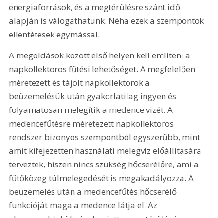
energiaforrások, és a megtérülésre szánt idő 
alapján is válogathatunk. Néha ezek a szempontok 
ellentétesek egymással.
A megoldások között első helyen kell említeni a 
napkollektoros fűtési lehetőséget. A megfelelően 
méretezett és tájolt napkollektorok a 
beüzemelésük után gyakorlatilag ingyen és 
folyamatosan melegítik a medence vizét. A 
medencefűtésre méretezett napkollektoros 
rendszer bizonyos szempontból egyszerűbb, mint 
amit kifejezetten használati melegvíz előállítására 
terveztek, hiszen nincs szükség hőcserélőre, ami a 
fűtőközeg túlmelegedését is megakadályozza. A 
beüzemelés után a medencefűtés hőcserélő 
funkcióját maga a medence látja el. Az 