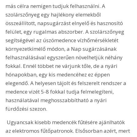
más célra nemigen tudjuk felhasználni. A 
szolárszőnyeg egy hajlékony elemekből 
összeállított, napsugárzást elnyelő és hasznosító 
felület, egy rugalmas abszorber. A szolárszőnyeg 
segítségével az úszómedence vízhőmérsékletét 
környezetkímélő módon, a Nap sugárzásának 
felhasználásával egyszerűen növelhetjük néhány 
fokkal. Ennél többet ne várjunk tőle, de a nyári 
hónapokban, egy kis medencéhez ez éppen 
elegendő. A helyesen tájolt és felszerelt rendszer a 
medence vizét 5-8 fokkal tudja felmelegíteni, 
használatával meghosszabbítható a nyári 
fürdőzési szezon.
 Ugyancsak kisebb medencék fűtésére ajánlhatók 
az elektromos fűtőpatronok. Elsősorban azért, mert 