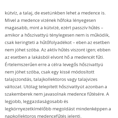
kútvíz, a talaj, de esetünkben lehet a medence is. 
Mivel a medence vizének hőfoka lényegesen 
magasabb, mint a kútvízé, ezért passzív hűtés – 
amikor a hőszivattyú ténylegesen nem is működik, 
csak keringteti a hűtőfolyadékot – eben az esetben 
nem jöhet szóba. Az aktív hűtés viszont igen; ebben 
az esetben a lakásból elvont hő a medencét fűti. 
Értelemszerűen erre a célra levegős hőszivattyú 
nem jöhet szóba, csak egy kissé módosított 
talajszondás, talajkollektoros vagy talajvizes 
változat. Utólag telepített hőszivattyút azonban a 
szakemberek nem javasolnak medence fűtésére. A 
legjobb, leggazdaságosabb és 
legkörnyezetkímélőbb megoldást mindenképpen a 
napkollektoros medencefűtés jelenti.