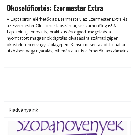
Okoselőfizetés: Ezermester Extra
A Laptapiron elérhetők az Ezermester, az Ezermester Extra és
az Ezermester Old Timer lapszámai, visszamenőleg is! A
Laptapir új, innovatív, praktikus és egyedi megoldás a
L
nyomtatott magazinok digitális olvasására számítógépen,
okostelefonon vagy táblagépen. Kényelmesen az otthonában,
útközben vagy nyaralás, pihenés alatt is elérhetők lapszámaink.
ú
Bárhol, bármikor, akár külföldön élve vagy dolgozva is
B
olvashatók az Ezermester lapszámai. A Laptapir kényelmes
megoldás, mert: – t
Kiadványaink