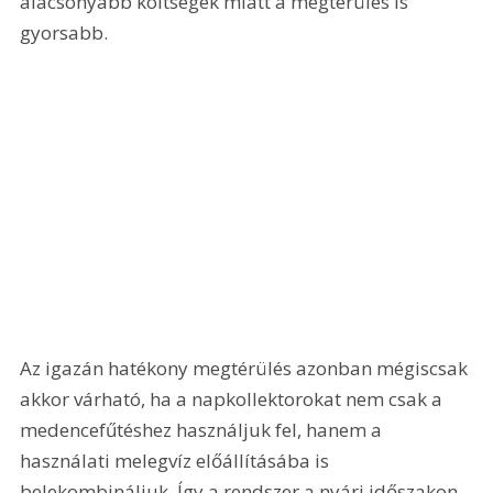
alacsonyabb költségek miatt a megtérülés is 
gyorsabb. 
Az igazán hatékony megtérülés azonban mégiscsak 
akkor várható, ha a napkollektorokat nem csak a 
medencefűtéshez használjuk fel, hanem a 
használati melegvíz előállításába is 
belekombináljuk. Így a rendszer a nyári időszakon 