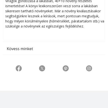
Virágok gondozása a lakásban, 40+10 növény részletes
ismertetése! A könyv lexikonszerűen veszi sorra a lakásban
s
sikeresen tart­ha­tó növényeket. Már a növény kiválasztásakor
h
segítségünkre lesznek a leírások, mert pontosan megtudjuk,
k
hogy milyen körülményekre (hőmérséklet, páratartalom stb.) van
szüksége a növénynek az egészséges fejlődéshez.
t
Kövess minket