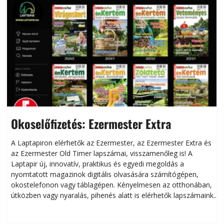
Okoselőfizetés: Ezermester Extra
A Laptapiron elérhetők az Ezermester, az Ezermester Extra és
az Ezermester Old Timer lapszámai, visszamenőleg is! A
Laptapir új, innovatív, praktikus és egyedi megoldás a
L
nyomtatott magazinok digitális olvasására számítógépen,
okostelefonon vagy táblagépen. Kényelmesen az otthonában,
útközben vagy nyaralás, pihenés alatt is elérhetők lapszámaink.
ú
Bárhol, bármikor, akár külföldön élve vagy dolgozva is
B
olvashatók az Ezermester lapszámai. A Laptapir kényelmes