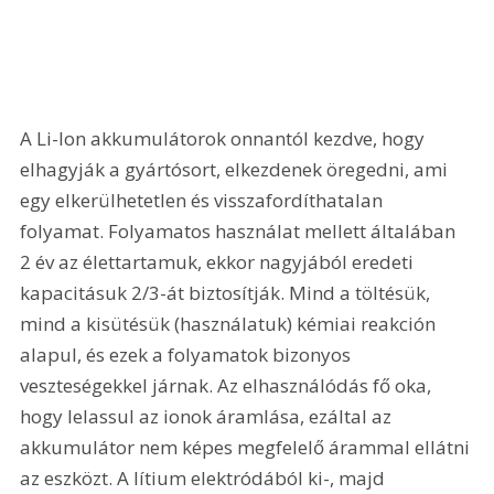
A Li-Ion akkumulátorok onnantól kezdve, hogy 
elhagyják a gyártósort, elkezdenek öregedni, ami 
egy elkerülhetetlen és visszafordíthatalan 
folyamat. Folyamatos használat mellett általában 
2 év az élettartamuk, ekkor nagyjából eredeti 
kapacitásuk 2/3-át biztosítják. Mind a töltésük, 
mind a kisütésük (használatuk) kémiai reakción 
alapul, és ezek a folyamatok bizonyos 
veszteségekkel járnak. Az elhasználódás fő oka, 
hogy lelassul az ionok áramlása, ezáltal az 
akkumulátor nem képes megfelelő árammal ellátni 
az eszközt. A lítium elektródából ki-, majd 