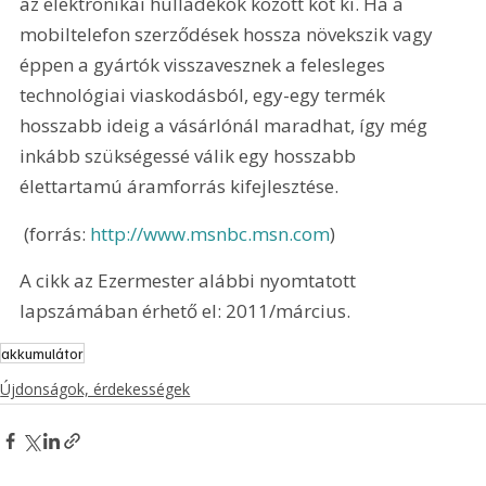
az elektronikai hulladékok között köt ki. Ha a 
mobiltelefon szerződések hossza növekszik vagy 
éppen a gyártók visszavesznek a felesleges 
technológiai viaskodásból, egy-egy termék 
hosszabb ideig a vásárlónál maradhat, így még 
inkább szükségessé válik egy hosszabb 
élettartamú áramforrás kifejlesztése. 
 (forrás: 
http://www.msnbc.msn.com
)
A cikk az Ezermester alábbi nyomtatott 
lapszámában érhető el: 2011/március.
akkumulátor
Újdonságok, érdekességek