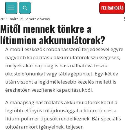
FELIRATKOZÁS
2011. márc. 21.
2 perc olvasás
Mitől mennek tönkre a
lítiumion akkumulátorok?
A mobil eszközök robbanásszerű terjedésével egyre 
nagyobb kapacitású akkumulátorok szükségesek, 
melyek akár napokig is használhatóvá teszik 
okostelefonunkat vagy táblagépünket. Egy-két év 
után viszont a legkíméletesebb kezelés mellett is 
érezhetően veszítenek kapacitásukból. 
A manapság használatos akkumulátorok közül a 
legtöbb előnyös tulajdonsággal a lítium-ion és a 
lítium-polimer típusok rendelkeznek. Bár speciális 
töltőáramkört igényelnek, teljesen 