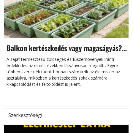
Balkon kertészkedés vagy magaságyás?
Helytakarékos kertészkedés
A saját termesztésű zöldségek és fűszernövények iránti
érdeklődés az elmúlt években látványosan megnőtt. Egyre
többen szeretnék tudni, honnan származik az élelmiszer az
l
asztalukra, miközben a kertészkedés sokak számára
kikapcsolódást és feltöltődést is jelent.
é
d
Szerkesztőségi