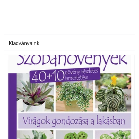
megoldás, mert: – t
Kiadványaink