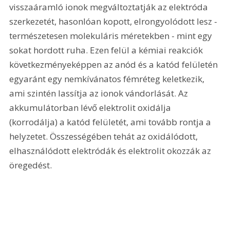
visszaáramló ionok megváltoztatják az elektróda 
szerkezetét, hasonlóan kopott, elrongyolódott lesz - 
természetesen molekuláris méretekben - mint egy 
sokat hordott ruha. Ezen felül a kémiai reakciók 
következményeképpen az anód és a katód felületén 
egyaránt egy nemkívánatos fémréteg keletkezik, 
ami szintén lassítja az ionok vándorlását. Az 
akkumulátorban lévő elektrolit oxidálja 
(korrodálja) a katód felületét, ami tovább rontja a 
helyzetet. Összességében tehát az oxidálódott, 
elhasználódott elektródák és elektrolit okozzák az 
öregedést.  