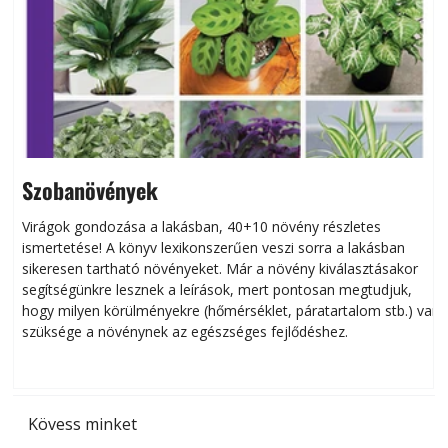
Szobanövények
Virágok gondozása a lakásban, 40+10 növény részletes
ismertetése! A könyv lexikonszerűen veszi sorra a lakásban
s
sikeresen tart­ha­tó növényeket. Már a növény kiválasztásakor
h
segítségünkre lesznek a leírások, mert pontosan megtudjuk,
k
hogy milyen körülményekre (hőmérséklet, páratartalom stb.) van
szüksége a növénynek az egészséges fejlődéshez.
t
Kövess minket