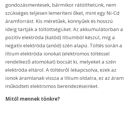
gondozásmentesek, bármikor rátölthetünk, nem 
szükséges teljesen lemeríteni őket, mint egy Ni-Cd 
áramforrást. Kis méretűek, könnyűek és hosszú 
ideig tartják a töltöttségüket. Az akkumulátorban a 
pozitív elektróda (katód) lítiumból készül, míg a 
negatív elektróda (anód) szén alapú. Töltés során a 
lítium elektróda ionokat (elektromos töltéssel 
rendelkező atomokat) bocsát ki, melyeket a szén 
elektróda eltárol. A töltésről lekapcsolva, ezek az 
ionok áramlanak vissza a lítium oldalra, ez az áram 
működteti elektromos berendezéseinket.
Mitől mennek tönkre? 