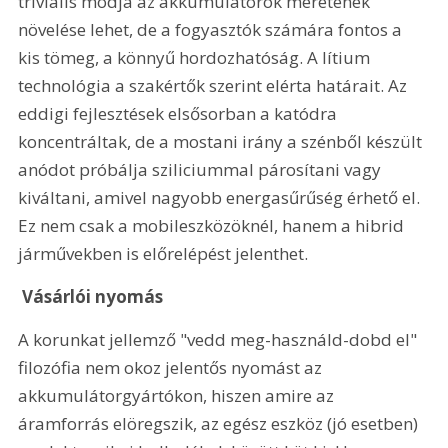
triviális módja az akkumulátorok méretének 
növelése lehet, de a fogyasztók számára fontos a 
kis tömeg, a könnyű hordozhatóság. A lítium 
technológia a szakértők szerint elérta határait. Az 
eddigi fejlesztések elsősorban a katódra 
koncentráltak, de a mostani irány a szénből készült 
anódot próbálja sziliciummal párosítani vagy 
kiváltani, amivel nagyobb energasűrűség érhető el. 
Ez nem csak a mobileszközöknél, hanem a hibrid 
járművekben is előrelépést jelenthet. 
 Vásárlói nyomás 
A korunkat jellemző "vedd meg-használd-dobd el" 
filozófia nem okoz jelentős nyomást az 
akkumulátorgyártókon, hiszen amire az 
áramforrás elöregszik, az egész eszköz (jó esetben) 