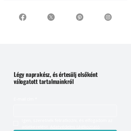
Légy naprakész, és értesülj elsőként
válogatott tartalmainkról
E-mail cím
*
Igen, szeretnék feliratkozni, és elfogadom az 
adatkezelést. 
Adatvédelmi tájékoztató