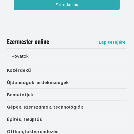
Feliratkozás
Ezermester online
Lap tetejére
Rovatok
Közérdekű
Újdonságok, érdekességek
Bemutatjuk
Gépek, szerszámok, technológiák
Építés, felújítás
Otthon, lakberendezés