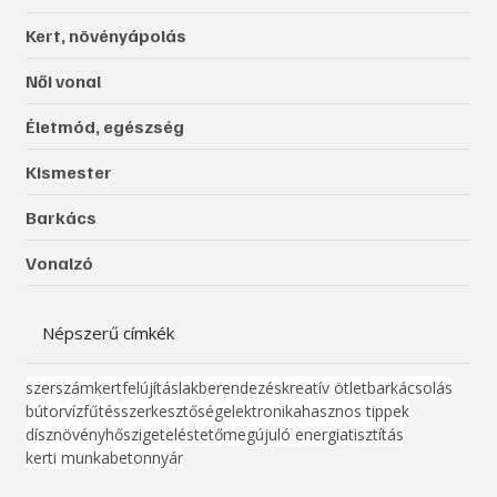
Kert, növényápolás
Női vonal
Életmód, egészség
Kismester
Barkács
Vonalzó
Népszerű címkék
szerszám
kert
felújítás
lakberendezés
kreatív ötlet
barkácsolás
bútor
víz
fűtés
szerkesztőség
elektronika
hasznos tippek
dísznövény
hőszigetelés
tető
megújuló energia
tisztítás
kerti munka
beton
nyár