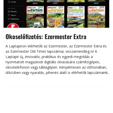
Okoselőfizetés: Ezermester Extra
A Laptapiron elérhetők az Ezermester, az Ezermester Extra és
az Ezermester Old Timer lapszámai, visszamenőleg is! A
Laptapir új, innovatív, praktikus és egyedi megoldás a
L
nyomtatott magazinok digitális olvasására számítógépen,
okostelefonon vagy táblagépen. Kényelmesen az otthonában,
útközben vagy nyaralás, pihenés alatt is elérhetők lapszámaink.
ú
Bárhol, bármikor, akár külföldön élve vagy dolgozva is
B
olvashatók az Ezermester lapszámai. A Laptapir kényelmes
megoldás, mert: – t