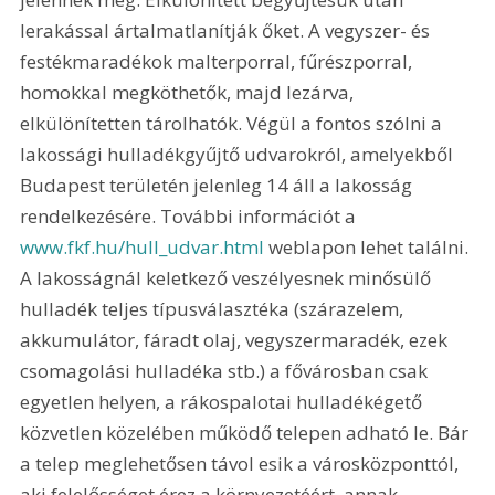
lerakással ártalmatlanítják őket. A vegyszer- és 
festékmaradékok malterporral, fűrészporral, 
homokkal megköthetők, majd lezárva, 
elkülönítetten tárolhatók. Végül a fontos szólni a 
lakossági hulladékgyűjtő udvarokról, amelyekből 
Budapest területén jelenleg 14 áll a lakosság 
rendelkezésére. További információt a 
www.fkf.hu/hull_udvar.html
 weblapon lehet találni. 
A lakosságnál keletkező veszélyesnek minősülő 
hulladék teljes típusválasztéka (szárazelem, 
akkumulátor, fáradt olaj, vegyszermaradék, ezek 
csomagolási hulladéka stb.) a fővárosban csak 
egyetlen helyen, a rákospalotai hulladékégető 
közvetlen közelében működő telepen adható le. Bár 
a telep meglehetősen távol esik a városközponttól, 
aki felelősséget érez a környezetéért, annak 