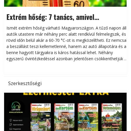
Extrém hőség: 7 tanács, amivel
megóvhatjuk autónkat a nyári károktól
Ismét extrém hőség várható Magyarországon. A tűző napon álló
autók utastere már néhány perc alatt rendkívül felmelegszik, és
rövid időn belül akár a 60-70 °C-ot is megközelítheti. Ez nemcsak
n
a beszállást teszi kellemetlenné, hanem az autó állapotára és a
benne hagyott tárgyakra is káros hatással lehet. Néhány
egyszerű óvintézkedéssel azonban jelentősen csökkenthetjük a
hőség káros hatásait.
l
Szerkesztőségi