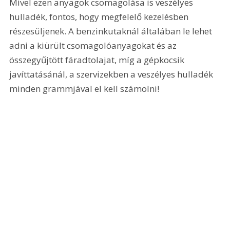
Mivel ezen anyagok csomagolása is veszélyes 
hulladék, fontos, hogy megfelelő kezelésben 
részesüljenek. A benzinkutaknál általában le lehet 
adni a kiürült csomagolóanyagokat és az 
összegyűjtött fáradtolajat, míg a gépkocsik 
javíttatásánál, a szervizekben a veszélyes hulladék 
minden grammjával el kell számolni!