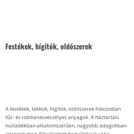
Festékek, hígítók, oldószerek
A festékek, lakkok, hígítók, oldószerek fokozottan 
tűz- és robbanásveszélyes anyagok. A háztartási 
hulladékban alkalomszerűen, nagyobb adagokban 
jelennek meg. Elkülönített begyűjtésük után 