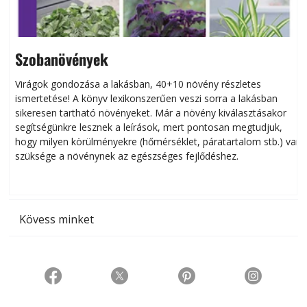
Szobanövények
Virágok gondozása a lakásban, 40+10 növény részletes
ismertetése! A könyv lexikonszerűen veszi sorra a lakásban
s
sikeresen tart­ha­tó növényeket. Már a növény kiválasztásakor
h
segítségünkre lesznek a leírások, mert pontosan megtudjuk,
k
hogy milyen körülményekre (hőmérséklet, páratartalom stb.) van
szüksége a növénynek az egészséges fejlődéshez.
t
Kövess minket