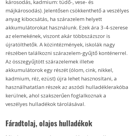
károsodás, kadmium: tüdő-, vese- és 
májkárosodás). Jelentősen csökkenthető a veszélyes 
anyag kibocsátás, ha szárazelem helyett 
akkumulátorokat használunk. Ezek ára 3-4-szerese 
az elemekének, viszont akár többszázszor is 
újratölthetők. A közintézmények, iskolák nagy 
részében találkozni szárazelem-gyűjtő konténerrel. 
Az összegyűjtött szárazelemek illetve 
akkumulátorok egy részét (ólom, cink, nikkel, 
kadmium, réz, ezüst) újra lehet hasznosítani, a 
használhatatlan részek az aszódi hulladéklerakóba 
kerülnek, ahol szakszerűen foglalkoznak a 
veszélyes hulladékok tárolásával. 
Fáradtolaj, olajos hulladékok