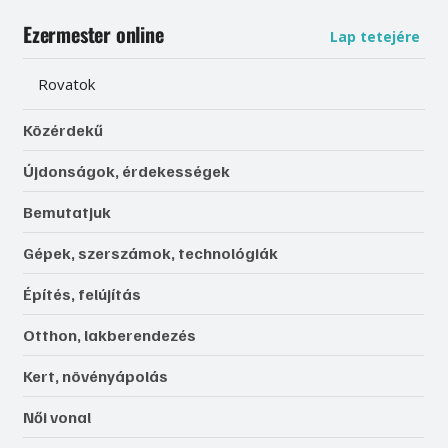
Ezermester online
Lap tetejére
Rovatok
Közérdekű
Újdonságok, érdekességek
Bemutatjuk
Gépek, szerszámok, technológiák
Építés, felújítás
Otthon, lakberendezés
Kert, növényápolás
Női vonal