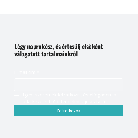
Légy naprakész, és értesülj elsőként
válogatott tartalmainkról
E-mail cím
*
Igen, szeretnék feliratkozni, és elfogadom az 
adatkezelést. 
Adatvédelmi tájékoztató
Feliratkozás