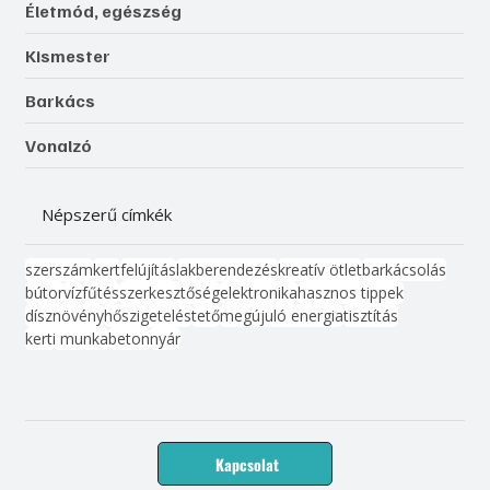
Életmód, egészség
Kismester
Barkács
Vonalzó
Népszerű címkék
szerszám
kert
felújítás
lakberendezés
kreatív ötlet
barkácsolás
bútor
víz
fűtés
szerkesztőség
elektronika
hasznos tippek
dísznövény
hőszigetelés
tető
megújuló energia
tisztítás
kerti munka
beton
nyár
Kapcsolat