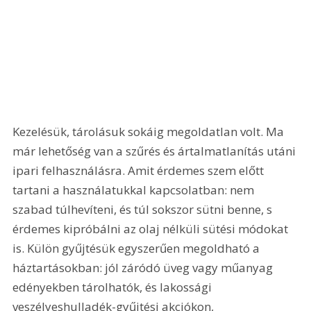
Kezelésük, tárolásuk sokáig megoldatlan volt. Ma 
már lehetőség van a szűrés és ártalmatlanítás utáni 
ipari felhasználásra. Amit érdemes szem előtt 
tartani a használatukkal kapcsolatban: nem 
szabad túlhevíteni, és túl sokszor sütni benne, s 
érdemes kipróbálni az olaj nélküli sütési módokat 
is. Külön gyűjtésük egyszerűen megoldható a 
háztartásokban: jól záródó üveg vagy műanyag 
edényekben tárolhatók, és lakossági 
veszélyeshulladék-gyűjtési akciókon, 