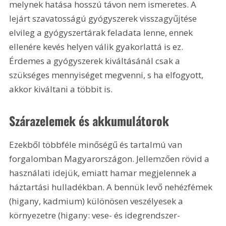
melynek hatása hosszú távon nem ismeretes. A 
lejárt szavatosságú gyógyszerek visszagyűjtése 
elvileg a gyógyszertárak feladata lenne, ennek 
ellenére kevés helyen válik gyakorlattá is ez. 
Érdemes a gyógyszerek kiváltásánál csak a 
szükséges mennyiséget megvenni, s ha elfogyott, 
akkor kiváltani a többit is. 
Szárazelemek és akkumulátorok
Ezekből többféle minőségű és tartalmú van 
forgalomban Magyarországon. Jellemzően rövid a 
használati idejük, emiatt hamar megjelennek a 
háztartási hulladékban. A bennük levő nehézfémek 
(higany, kadmium) különösen veszélyesek a 
környezetre (higany: vese- és idegrendszer-