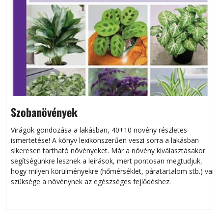
Szobanövények
Virágok gondozása a lakásban, 40+10 növény részletes
ismertetése! A könyv lexikonszerűen veszi sorra a lakásban
s
sikeresen tart­ha­tó növényeket. Már a növény kiválasztásakor
h
segítségünkre lesznek a leírások, mert pontosan megtudjuk,
k
hogy milyen körülményekre (hőmérséklet, páratartalom stb.) van
szüksége a növénynek az egészséges fejlődéshez.
t