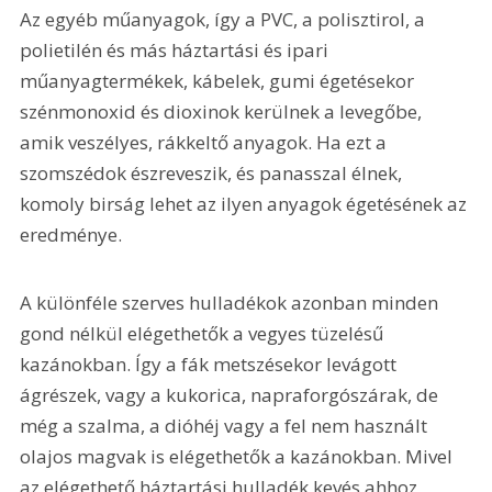
Az egyéb műanyagok, így a PVC, a polisztirol, a 
polietilén és más háztartási és ipari 
műanyagtermékek, kábelek, gumi égetésekor 
szénmonoxid és dioxinok kerülnek a levegőbe, 
amik veszélyes, rákkeltő anyagok. Ha ezt a 
szomszédok észreveszik, és panasszal élnek, 
komoly birság lehet az ilyen anyagok égetésének az 
eredménye.
A különféle szerves hulladékok azonban minden 
gond nélkül elégethetők a vegyes tüzelésű 
kazánokban. Így a fák metszésekor levágott 
ágrészek, vagy a kukorica, napraforgószárak, de 
még a szalma, a dióhéj vagy a fel nem használt 
olajos magvak is elégethetők a kazánokban. Mivel 
az elégethető háztartási hulladék kevés ahhoz, 