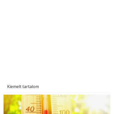
A varrógép és a varrás
Kiemelt tartalom