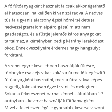
A fő fűtőanyagként használt fa csak akkor égethető 
el hatásosan, ha kellően ki van száradva. A nedves 
tűzifa ugyanis alacsony égési hőmérséklete (a 
nedvességtartalom elpárolgása) miatt nem 
gazdaságos, és a füstje jelentős káros anyagokat 
tartalmaz, a kéményben pedig kátrány lerakódást 
okoz. Ennek veszélyeire érdemes nagy hangsúlyt 
fordítani.
A szenet egyre kevesebben használják fűtésre, 
többnyire csak éjszaka szokás a fa mellé kiegészítő 
fűtőanyagként használni, mert a fára rakva képes 
reggelig fokozatosan égve izzani, és melegíteni. 
Sokan a feketeszenet barnaszénnel – általában 1:3 
arányban – keverve használják fűtőanyagként. 
Mivel a feketeszén égése gyorsabb, keverve viszont 