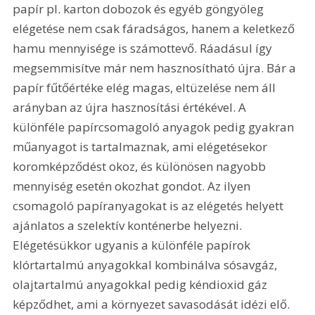
papír pl. karton dobozok és egyéb göngyöleg 
elégetése nem csak fáradságos, hanem a keletkező 
hamu mennyisége is számottevő. Ráadásul így 
megsemmisítve már nem hasznosítható újra. Bár a 
papír fűtőértéke elég magas, eltüzelése nem áll 
arányban az újra hasznosítási értékével. A 
különféle papírcsomagoló anyagok pedig gyakran 
műanyagot is tartalmaznak, ami elégetésekor 
koromképződést okoz, és különösen nagyobb 
mennyiség esetén okozhat gondot. Az ilyen 
csomagoló papíranyagokat is az elégetés helyett 
ajánlatos a szelektív konténerbe helyezni. 
Elégetésükkor ugyanis a különféle papírok 
klórtartalmú anyagokkal kombinálva sósavgáz, 
olajtartalmú anyagokkal pedig kéndioxid gáz 
képződhet, ami a környezet savasodását idézi elő.