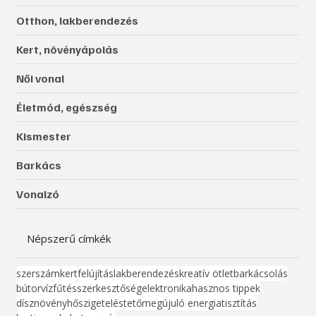
Otthon, lakberendezés
Kert, növényápolás
Női vonal
Életmód, egészség
Kismester
Barkács
Vonalzó
Népszerű címkék
szerszám
kert
felújítás
lakberendezés
kreatív ötlet
barkácsolás
bútor
víz
fűtés
szerkesztőség
elektronika
hasznos tippek
dísznövény
hőszigetelés
tető
megújuló energia
tisztítás