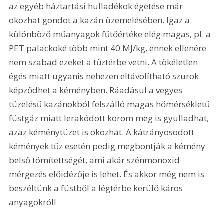
az egyéb háztartási hulladékok égetése már 
okozhat gondot a kazán üzemelésében. Igaz a 
különböző műanyagok fűtőértéke elég magas, pl. a 
PET palackoké több mint 40 MJ/kg, ennek ellenére 
nem szabad ezeket a tűztérbe vetni. A tökéletlen 
égés miatt ugyanis nehezen eltávolítható szurok 
képződhet a kéményben. Ráadásul a vegyes 
tüzelésű kazánokból felszálló magas hőmérsékletű 
füstgáz miatt lerakódott korom meg is gyulladhat, 
azaz kéménytüzet is okozhat. A kátrányosodott 
kémények tűz esetén pedig megbontják a kémény 
belső tömítettségét, ami akár szénmonoxid 
mérgezés előidézője is lehet. És akkor még nem is 
beszéltünk a füstből a légtérbe kerülő káros 
anyagokról!