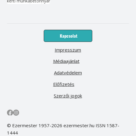
kerti munka
beton
nyár
Kapcsolat
Impresszum
Médiaajánlat
Adatvédelem
Előfizetés
Szerzői jogok
© Ezermester 1957-2026 ezermester.hu ISSN 1587-
1444