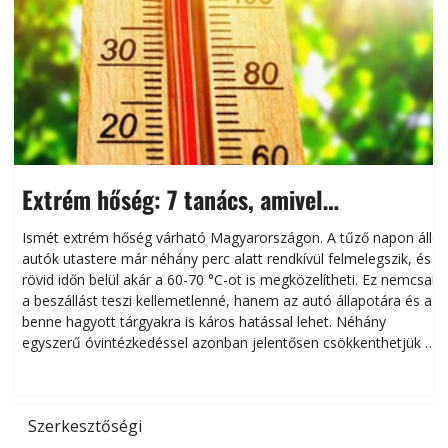
Extrém hőség: 7 tanács, amivel
megóvhatjuk autónkat a nyári károktól
Ismét extrém hőség várható Magyarországon. A tűző napon álló
autók utastere már néhány perc alatt rendkívül felmelegszik, és
rövid időn belül akár a 60-70 °C-ot is megközelítheti. Ez nemcsak
n
a beszállást teszi kellemetlenné, hanem az autó állapotára és a
benne hagyott tárgyakra is káros hatással lehet. Néhány
egyszerű óvintézkedéssel azonban jelentősen csökkenthetjük a
hőség káros hatásait.
l
Szerkesztőségi