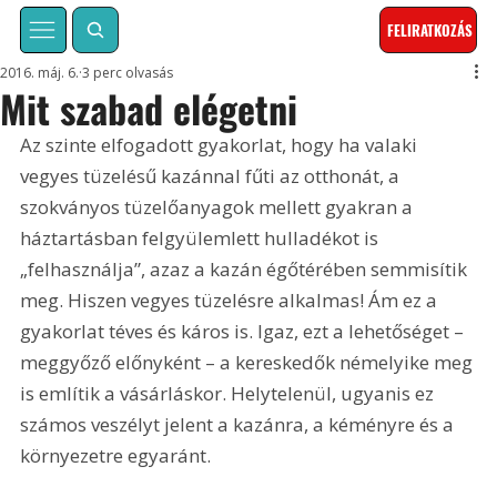
FELIRATKOZÁS
2016. máj. 6.
3 perc olvasás
Mit szabad elégetni
Az szinte elfogadott gyakorlat, hogy ha valaki 
vegyes tüzelésű kazánnal fűti az otthonát, a 
szokványos tüzelőanyagok mellett gyakran a 
háztartásban felgyülemlett hulladékot is 
„felhasználja”, azaz a kazán égőtérében semmisítik 
meg. Hiszen vegyes tüzelésre alkalmas! Ám ez a 
gyakorlat téves és káros is. Igaz, ezt a lehetőséget – 
meggyőző előnyként – a kereskedők némelyike meg 
is említik a vásárláskor. Helytelenül, ugyanis ez 
számos veszélyt jelent a kazánra, a kéményre és a 
környezetre egyaránt.