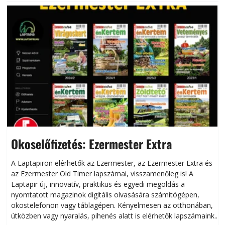
Okoselőfizetés: Ezermester Extra
A Laptapiron elérhetők az Ezermester, az Ezermester Extra és
az Ezermester Old Timer lapszámai, visszamenőleg is! A
Laptapir új, innovatív, praktikus és egyedi megoldás a
L
nyomtatott magazinok digitális olvasására számítógépen,
okostelefonon vagy táblagépen. Kényelmesen az otthonában,
útközben vagy nyaralás, pihenés alatt is elérhetők lapszámaink.
ú