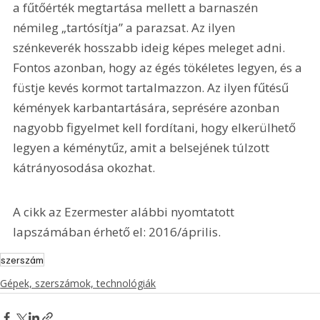
a fűtőérték megtartása mellett a barnaszén 
némileg „tartósítja” a parazsat. Az ilyen 
szénkeverék hosszabb ideig képes meleget adni. 
Fontos azonban, hogy az égés tökéletes legyen, és a 
füstje kevés kormot tartalmazzon. Az ilyen fűtésű 
kémények karbantartására, seprésére azonban 
nagyobb figyelmet kell fordítani, hogy elkerülhető 
legyen a kéménytűz, amit a belsejének túlzott 
kátrányosodása okozhat.
A cikk az Ezermester alábbi nyomtatott 
lapszámában érhető el: 2016/április.
szerszám
Gépek, szerszámok, technológiák