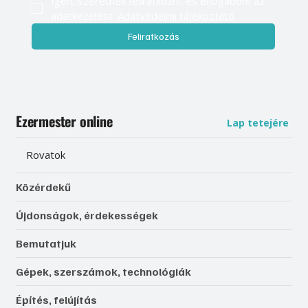
Igen, szeretnék feliratkozni, és elfogadom az 
adatkezelést. 
Adatvédelmi tájékoztató
Feliratkozás
Ezermester online
Lap tetejére
Rovatok
Közérdekű
Újdonságok, érdekességek
Bemutatjuk
Gépek, szerszámok, technológiák
Építés, felújítás