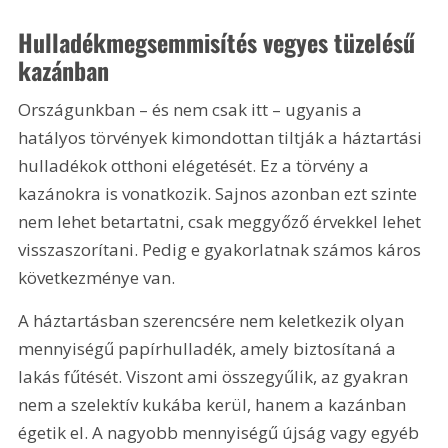
Hulladékmegsemmisítés vegyes tüzelésű 
kazánban
Országunkban – és nem csak itt – ugyanis a 
hatályos törvények kimondottan tiltják a háztartási 
hulladékok otthoni elégetését. Ez a törvény a 
kazánokra is vonatkozik. Sajnos azonban ezt szinte 
nem lehet betartatni, csak meggyőző érvekkel lehet 
visszaszorítani. Pedig e gyakorlatnak számos káros 
következménye van.
A háztartásban szerencsére nem keletkezik olyan 
mennyiségű papírhulladék, amely biztosítaná a 
lakás fűtését. Viszont ami összegyűlik, az gyakran 
nem a szelektív kukába kerül, hanem a kazánban 
égetik el. A nagyobb mennyiségű újság vagy egyéb 