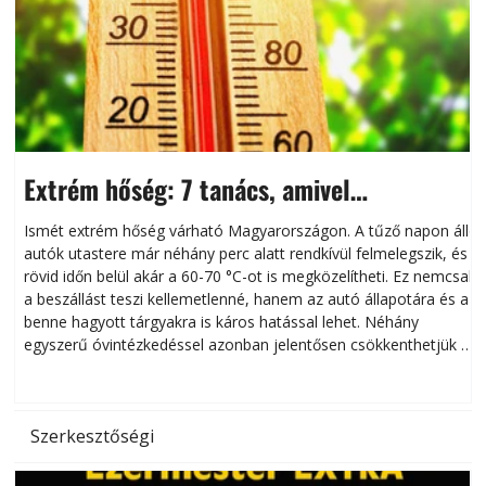
Extrém hőség: 7 tanács, amivel
megóvhatjuk autónkat a nyári károktól
Ismét extrém hőség várható Magyarországon. A tűző napon álló
autók utastere már néhány perc alatt rendkívül felmelegszik, és
rövid időn belül akár a 60-70 °C-ot is megközelítheti. Ez nemcsak
n
a beszállást teszi kellemetlenné, hanem az autó állapotára és a
benne hagyott tárgyakra is káros hatással lehet. Néhány
egyszerű óvintézkedéssel azonban jelentősen csökkenthetjük a
hőség káros hatásait.
l
Szerkesztőségi