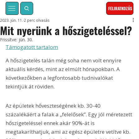
FELIRATKOZÁS
2023. jún. 11.
2 perc olvasás
Mit nyerünk a hőszigeteléssel?
Frissítve:
jún. 30.
Támogatott tartalom
A hőszigetelés talán még soha nem volt ennyire 
aktuális kérdés, mint az elmúlt hónapokban. A 
következőkben a legfontosabb tudnivalókat 
tekintjük át röviden.
Az épületek hőveszteségének kb. 30-40 
százalékáért a falak a „felelősek”. Egy jól méretezett 
hőszigeteléssel ennek akár 90%-át is 
megtakaríthatjuk, ami az egész épületre vetítve kb. 