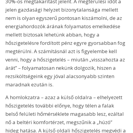
30%-os megtakarítást jelent. A megtérülési időt a 
jelen gazdasági helyzet bizonytalansága mellett 
nem is olyan egyszerű pontosan kiszámolni, de az 
energiahordozók árának folyamatos emelkedése 
mellett biztosak lehetünk abban, hogy a 
hőszigetelésre fordított pénz egyre gyorsabban fog 
megtérülni. A számításnál azt is figyelembe kell 
venni, hogy a hőszigetelés – miután „visszahozta az 
árát” – folyamatosan nekünk dolgozik, hiszen a 
rezsiköltségeink egy jóval alacsonyabb szinten 
maradnak ezután is.
A homlokzatra – azaz a külső oldalra – elhelyezett 
hőszigetelés további előnye, hogy télen a falak 
belső felületi hőmérséklete magasabb lesz, ezáltal 
nő a beltéri komfortérzet, megszűnik a „húzó” 
hideg hatása. A külső oldali hőszigetelés megvédi a 