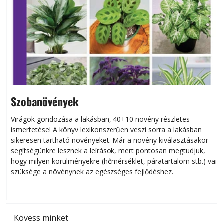
Szobanövények
Virágok gondozása a lakásban, 40+10 növény részletes
ismertetése! A könyv lexikonszerűen veszi sorra a lakásban
s
sikeresen tart­ha­tó növényeket. Már a növény kiválasztásakor
h
segítségünkre lesznek a leírások, mert pontosan megtudjuk,
k
hogy milyen körülményekre (hőmérséklet, páratartalom stb.) van
szüksége a növénynek az egészséges fejlődéshez.
t
Kövess minket