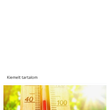
Tiszta homlokzat éveken át
Kiemelt tartalom