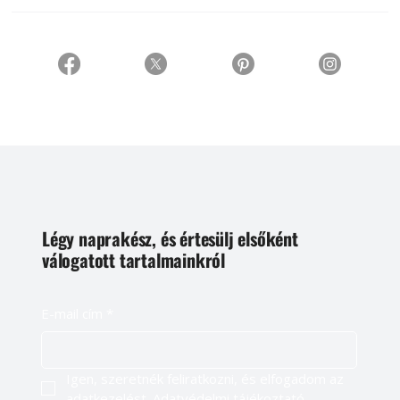
Légy naprakész, és értesülj elsőként
válogatott tartalmainkról
E-mail cím
*
Igen, szeretnék feliratkozni, és elfogadom az 
adatkezelést. 
Adatvédelmi tájékoztató