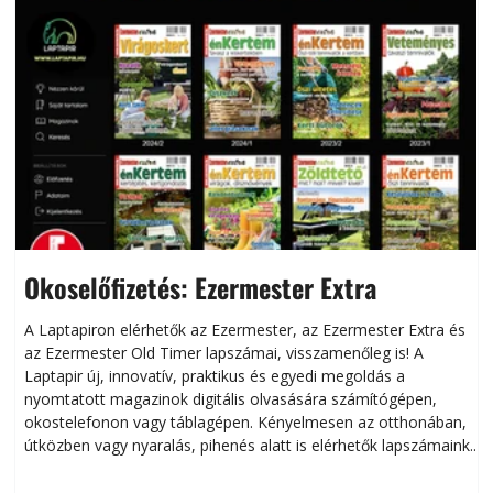
Okoselőfizetés: Ezermester Extra
A Laptapiron elérhetők az Ezermester, az Ezermester Extra és
az Ezermester Old Timer lapszámai, visszamenőleg is! A
Laptapir új, innovatív, praktikus és egyedi megoldás a
L
nyomtatott magazinok digitális olvasására számítógépen,
okostelefonon vagy táblagépen. Kényelmesen az otthonában,
útközben vagy nyaralás, pihenés alatt is elérhetők lapszámaink.
ú
Bárhol, bármikor, akár külföldön élve vagy dolgozva is
B
olvashatók az Ezermester lapszámai. A Laptapir kényelmes