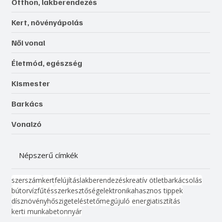
Otthon, lakberendezés
Kert, növényápolás
Női vonal
Életmód, egészség
Kismester
Barkács
Vonalzó
Népszerű címkék
szerszám
kert
felújítás
lakberendezés
kreatív ötlet
barkácsolás
bútor
víz
fűtés
szerkesztőség
elektronika
hasznos tippek
dísznövény
hőszigetelés
tető
megújuló energia
tisztítás
kerti munka
beton
nyár