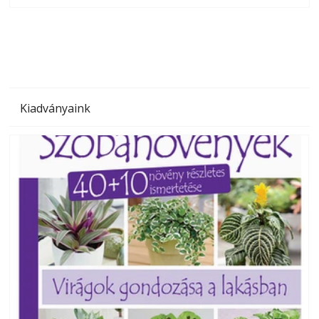
megoldás, mert: – t
Kiadványaink