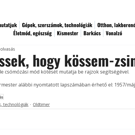
utatjuk
Gépek, szerszámok, technológiák
Otthon, lakberen
Életmód, egészség
Kismester
Barkács
Vonalzó
 olvasás
ssek, hogy kössem-zsi
féle csómózási mód kötését mutatja be rajzok segítségével. 
ermester alábbi nyomtatott lapszámában érhető el: 1957/máj
ás
, technológiák
Oldtimer