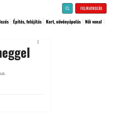
FELIRATKOZÁS
dezés
Építés, felújítás
Kert, növényápolás
Női vonal
neggel
us.