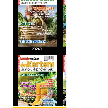
Kültéri hűtés: ho
a teraszt és a ker