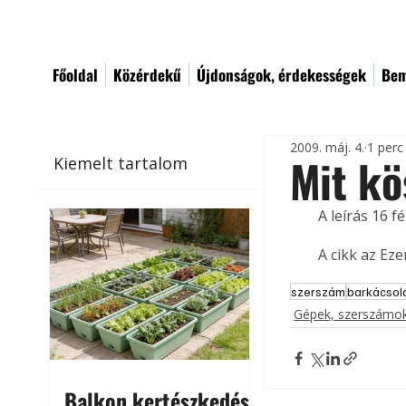
Főoldal
Közérdekű
Újdonságok, érdekességek
Bem
2009. máj. 4.
1 perc
Mit kö
Kiemelt tartalom
A leírás 16 
A cikk az Ez
szerszám
barkácsol
Gépek, szerszámok
Balkon kertészkedés