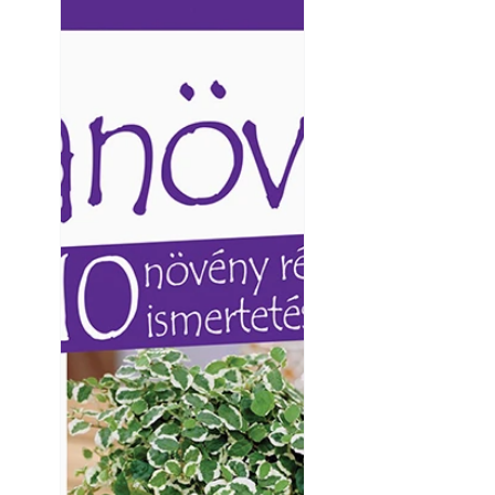
Ezermester lapszámai. A
Ezermester lapszámai
Laptapir kényelmes megoldás,
Laptapir kényelmes 
mert: – t
mert: – t