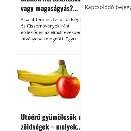
vagy magaságyás?
Kapcsolódó bejeg
Helytakarékos
A saját termesztésű zöldségek
kertészkedés
és fűszernövények iránti
érdeklődés az elmúlt években
látványosan megnőtt. Egyre
többen szeretnék tudni, honnan
származik az élelmiszer az
asztalukra, miközben a
kertészkedés sokak számára
kikapcsolódást és feltöltődést
is jelent.
Utóérő gyümölcsök és
zöldségek – melyek