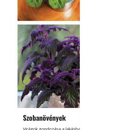
Szobanövények
Virágoskert: k
teraszon, laká
Virágok gondozása a lakásban,