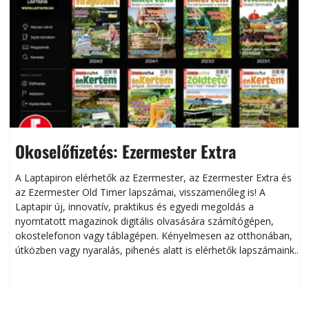
Okoselőfizetés: Ezermester Extra
A Laptapiron elérhetők az Ezermester, az Ezermester Extra és
az Ezermester Old Timer lapszámai, visszamenőleg is! A
Laptapir új, innovatív, praktikus és egyedi megoldás a
L
nyomtatott magazinok digitális olvasására számítógépen,
okostelefonon vagy táblagépen. Kényelmesen az otthonában,
útközben vagy nyaralás, pihenés alatt is elérhetők lapszámaink.
ú
Bárhol, bármikor, akár külföldön élve vagy dolgozva is
B
olvashatók az Ezermester lapszámai. A Laptapir kényelmes
megoldás, mert: – t