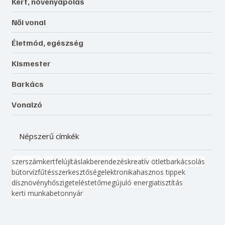
Kert, növényápolás
Női vonal
Életmód, egészség
Kismester
Barkács
Vonalzó
Népszerű címkék
szerszám
kert
felújítás
lakberendezés
kreatív ötlet
barkácsolás
bútor
víz
fűtés
szerkesztőség
elektronika
hasznos tippek
dísznövény
hőszigetelés
tető
megújuló energia
tisztítás
kerti munka
beton
nyár