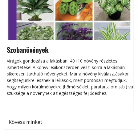
Szobanövények
Virágok gondozása a lakásban, 40+10 növény részletes
ismertetése! A könyv lexikonszerűen veszi sorra a lakásban
s
sikeresen tart­ha­tó növényeket. Már a növény kiválasztásakor
h
segítségünkre lesznek a leírások, mert pontosan megtudjuk,
k
hogy milyen körülményekre (hőmérséklet, páratartalom stb.) van
szüksége a növénynek az egészséges fejlődéshez.
t
Kövess minket