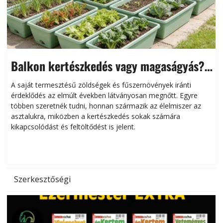
Balkon kertészkedés vagy magaságyás?
Helytakarékos kertészkedés
A saját termesztésű zöldségek és fűszernövények iránti
érdeklődés az elmúlt években látványosan megnőtt. Egyre
többen szeretnék tudni, honnan származik az élelmiszer az
l
asztalukra, miközben a kertészkedés sokak számára
kikapcsolódást és feltöltődést is jelent.
é
d
Szerkesztőségi