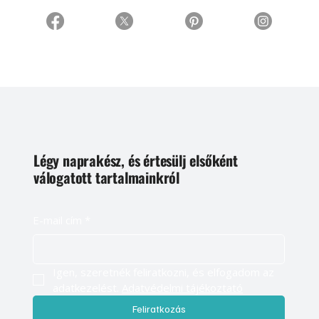
Légy naprakész, és értesülj elsőként
válogatott tartalmainkról
E-mail cím
*
Igen, szeretnék feliratkozni, és elfogadom az 
adatkezelést. 
Adatvédelmi tájékoztató
Feliratkozás