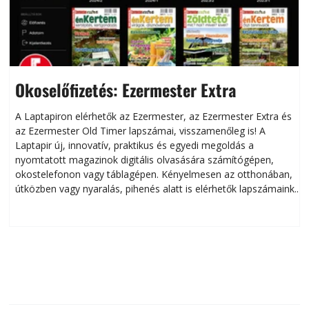
Okoselőfizetés: Ezermester Extra
A Laptapiron elérhetők az Ezermester, az Ezermester Extra és
az Ezermester Old Timer lapszámai, visszamenőleg is! A
Laptapir új, innovatív, praktikus és egyedi megoldás a
L
nyomtatott magazinok digitális olvasására számítógépen,
okostelefonon vagy táblagépen. Kényelmesen az otthonában,
útközben vagy nyaralás, pihenés alatt is elérhetők lapszámaink.
ú
Bárhol, bármikor, akár külföldön élve vagy dolgozva is
B
olvashatók az Ezermester lapszámai. A Laptapir kényelmes
megoldás, mert: – t