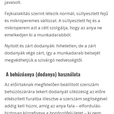
javasolt.
Fejkialakítás szerint létezik normál, süllyesztett fejű 
és mikroperemes változat. A süllyesztett fej és a 
mikroperem azt a célt szolgálja, hogy az anya ne 
emelkedjen ki a munkadarabból.
Nyitott és zárt dodanyák: hihetetlen, de a zárt 
dodanyák vége zárt, így a munkadarab belsejét 
megvédhetjük a szivárgó nedvességtől.
 A behúzóanya (dodanya) használata
Az előírtaknak megfelelően beállított szerszám 
behúzószárára tekert dodanyát ütközésig az előre 
elkészített furatba illesztve a szerszám segítségével 
addig kell húzni, amíg az anya fala – elfordulás-
biztosan közrefogva a hordozófelületet – ki nem 