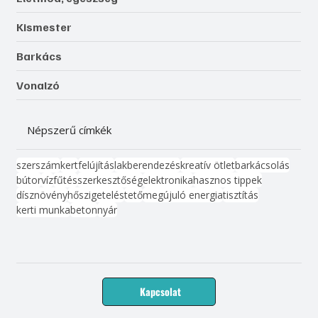
Kismester
Barkács
Vonalzó
Népszerű címkék
szerszám
kert
felújítás
lakberendezés
kreatív ötlet
barkácsolás
bútor
víz
fűtés
szerkesztőség
elektronika
hasznos tippek
dísznövény
hőszigetelés
tető
megújuló energia
tisztítás
kerti munka
beton
nyár
Kapcsolat