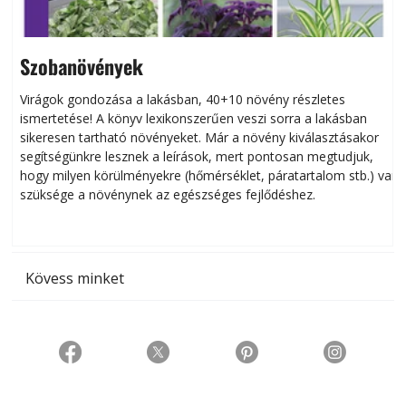
Szobanövények
Virágok gondozása a lakásban, 40+10 növény részletes
ismertetése! A könyv lexikonszerűen veszi sorra a lakásban
s
sikeresen tart­ha­tó növényeket. Már a növény kiválasztásakor
h
segítségünkre lesznek a leírások, mert pontosan megtudjuk,
k
hogy milyen körülményekre (hőmérséklet, páratartalom stb.) van
szüksége a növénynek az egészséges fejlődéshez.
t
Kövess minket