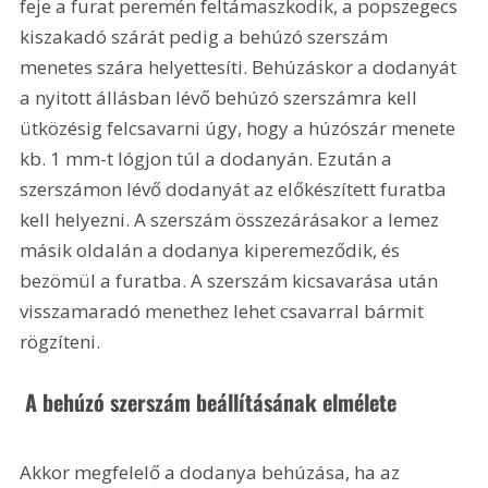
feje a furat peremén feltámaszkodik, a popszegecs 
kiszakadó szárát pedig a behúzó szerszám 
menetes szára helyettesíti. Behúzáskor a dodanyát 
a nyitott állásban lévő behúzó szerszámra kell 
ütközésig felcsavarni úgy, hogy a húzószár menete 
kb. 1 mm-t lógjon túl a dodanyán. Ezután a 
szerszámon lévő dodanyát az előkészített furatba 
kell helyezni. A szerszám összezárásakor a lemez 
másik oldalán a dodanya kiperemeződik, és 
bezömül a furatba. A szerszám kicsavarása után 
visszamaradó menethez lehet csavarral bármit 
rögzíteni.
 A behúzó szerszám beállításának elmélete
Akkor megfelelő a dodanya behúzása, ha az 