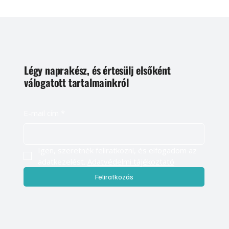
Légy naprakész, és értesülj elsőként
válogatott tartalmainkról
E-mail cím
*
Igen, szeretnék feliratkozni, és elfogadom az 
adatkezelést. 
Adatvédelmi tájékoztató
Feliratkozás