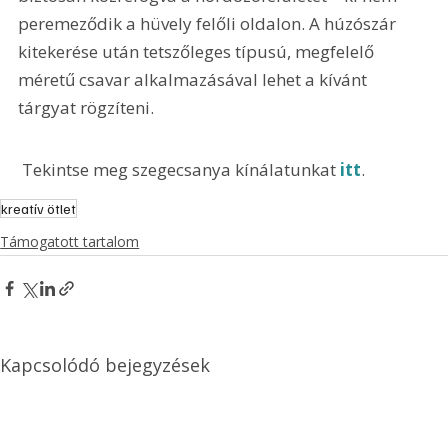
peremeződik a hüvely felőli oldalon. A húzószár 
kitekerése után tetszőleges típusú, megfelelő 
méretű csavar alkalmazásával lehet a kívánt 
tárgyat rögzíteni.
 Tekintse meg szegecsanya kínálatunkat 
itt
.
kreatív ötlet
Támogatott tartalom
Kapcsolódó bejegyzések