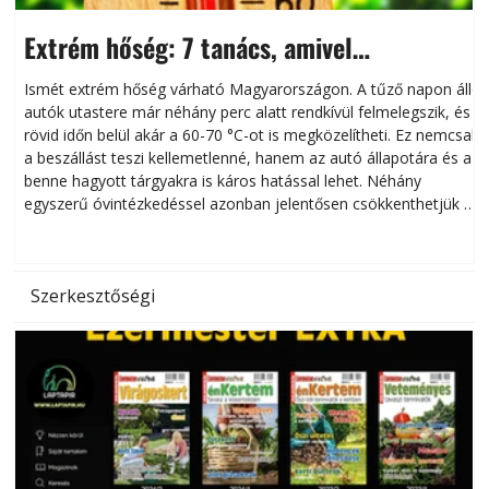
Extrém hőség: 7 tanács, amivel
megóvhatjuk autónkat a nyári károktól
Ismét extrém hőség várható Magyarországon. A tűző napon álló
autók utastere már néhány perc alatt rendkívül felmelegszik, és
rövid időn belül akár a 60-70 °C-ot is megközelítheti. Ez nemcsak
n
a beszállást teszi kellemetlenné, hanem az autó állapotára és a
benne hagyott tárgyakra is káros hatással lehet. Néhány
egyszerű óvintézkedéssel azonban jelentősen csökkenthetjük a
hőség káros hatásait.
l
Szerkesztőségi