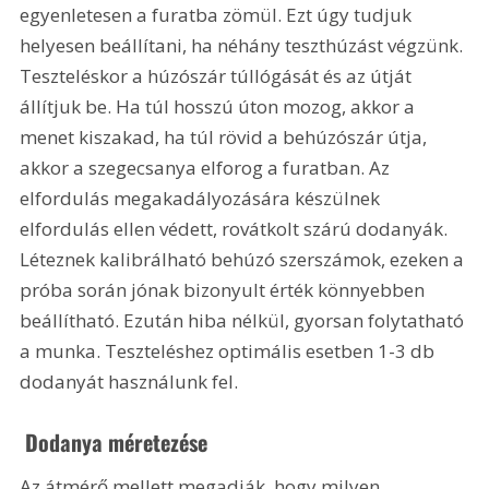
egyenletesen a furatba zömül. Ezt úgy tudjuk 
helyesen beállítani, ha néhány teszthúzást végzünk. 
Teszteléskor a húzószár túllógását és az útját 
állítjuk be. Ha túl hosszú úton mozog, akkor a 
menet kiszakad, ha túl rövid a behúzószár útja, 
akkor a szegecsanya elforog a furatban. Az 
elfordulás megakadályozására készülnek 
elfordulás ellen védett, rovátkolt szárú dodanyák. 
Léteznek kalibrálható behúzó szerszámok, ezeken a 
próba során jónak bizonyult érték könnyebben 
beállítható. Ezután hiba nélkül, gyorsan folytatható 
a munka. Teszteléshez optimális esetben 1-3 db 
dodanyát használunk fel.
 Dodanya méretezése
Az átmérő mellett megadják, hogy milyen 