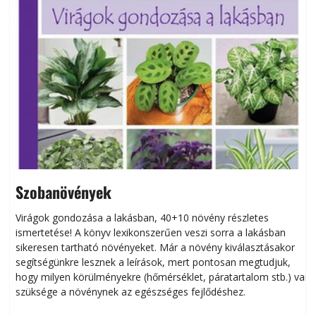
Szobanövények
Virágok gondozása a lakásban, 40+10 növény részletes
ismertetése! A könyv lexikonszerűen veszi sorra a lakásban
s
sikeresen tart­ha­tó növényeket. Már a növény kiválasztásakor
h
segítségünkre lesznek a leírások, mert pontosan megtudjuk,
k
hogy milyen körülményekre (hőmérséklet, páratartalom stb.) van
szüksége a növénynek az egészséges fejlődéshez.