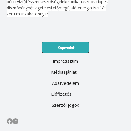
bútor
víz
fűtés
szerkesztőség
elektronika
hasznos tippek
dísznövény
hőszigetelés
tető
megújuló energia
tisztítás
kerti munka
beton
nyár
Kapcsolat
Impresszum
Médiaajánlat
Adatvédelem
Előfizetés
Szerzői jogok