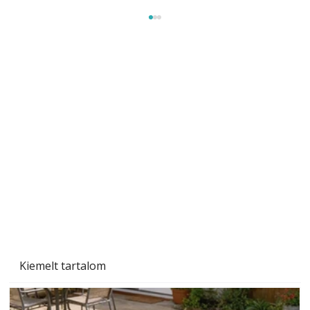
Naptej vagy napolaj? Melyiket válasszuk, és
miben különböznek?
Kiemelt tartalom