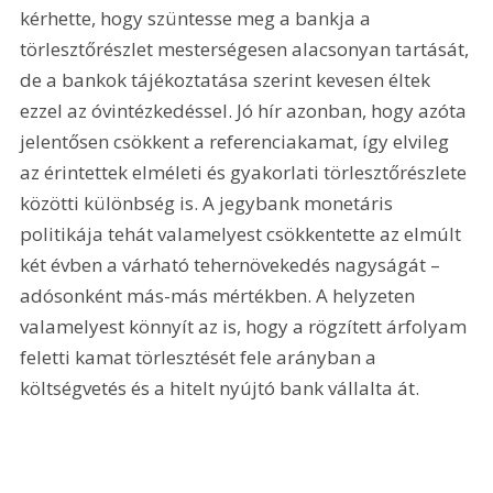
kérhette, hogy szüntesse meg a bankja a 
törlesztőrészlet mesterségesen alacsonyan tartását, 
de a bankok tájékoztatása szerint kevesen éltek 
ezzel az óvintézkedéssel. Jó hír azonban, hogy azóta 
jelentősen csökkent a referenciakamat, így elvileg 
az érintettek elméleti és gyakorlati törlesztőrészlete 
közötti különbség is. A jegybank monetáris 
politikája tehát valamelyest csökkentette az elmúlt 
két évben a várható tehernövekedés nagyságát – 
adósonként más-más mértékben. A helyzeten 
valamelyest könnyít az is, hogy a rögzített árfolyam 
feletti kamat törlesztését fele arányban a 
költségvetés és a hitelt nyújtó bank vállalta át.