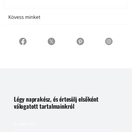
t
Kövess minket
Légy naprakész, és értesülj elsőként
válogatott tartalmainkról
E-mail cím
*