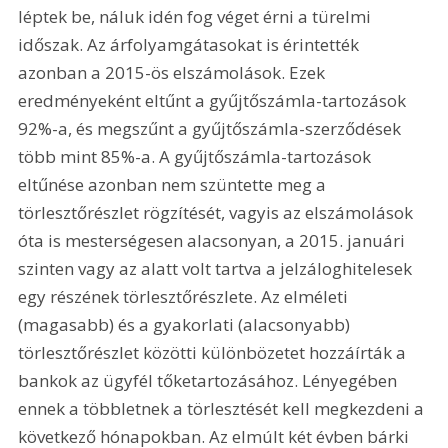
léptek be, náluk idén fog véget érni a türelmi 
időszak. Az árfolyamgátasokat is érintették 
azonban a 2015-ös elszámolások. Ezek 
eredményeként eltűnt a gyűjtőszámla-tartozások 
92%-a, és megszűnt a gyűjtőszámla-szerződések 
több mint 85%-a. A gyűjtőszámla-tartozások 
eltűnése azonban nem szüntette meg a 
törlesztőrészlet rögzítését, vagyis az elszámolások 
óta is mesterségesen alacsonyan, a 2015. januári 
szinten vagy az alatt volt tartva a jelzáloghitelesek 
egy részének törlesztőrészlete. Az elméleti 
(magasabb) és a gyakorlati (alacsonyabb) 
törlesztőrészlet közötti különbözetet hozzáírták a 
bankok az ügyfél tőketartozásához. Lényegében 
ennek a többletnek a törlesztését kell megkezdeni a 
következő hónapokban. Az elmúlt két évben bárki 