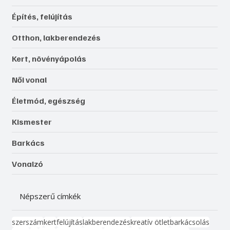
Építés, felújítás
Otthon, lakberendezés
Kert, növényápolás
Női vonal
Életmód, egészség
Kismester
Barkács
Vonalzó
Népszerű címkék
szerszám
kert
felújítás
lakberendezés
kreatív ötlet
barkácsolás