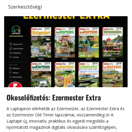
Szerkesztőségi
Okoselőfizetés: Ezermester Extra
A Laptapiron elérhetők az Ezermester, az Ezermester Extra és
az Ezermester Old Timer lapszámai, visszamenőleg is! A
Laptapir új, innovatív, praktikus és egyedi megoldás a
L
nyomtatott magazinok digitális olvasására számítógépen,