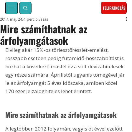
FELIRATKOZÁS
2017. máj. 24.
1 perc olvasás
Mire számíthatnak az
árfolyamgátasok
Elvileg akár 15%-os törlesztőrészlet-emelést, 
rosszabb esetben pedig futamidő-hosszabbítást is 
hozhat a következő másfél év a volt devizahitelesek 
egy része számára. Áprilistól ugyanis tömegével jár 
le az árfolyamgát 5 éves időszaka, amiben közel 
170 ezer jelzáloghiteles lehet érintett.
Mire számíthatnak az árfolyamgátasok
A legtöbben 2012 folyamán, vagyis öt évvel ezelőtt 