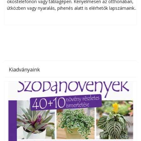
okostelefonon vagy táblagépen. Kényelmesen az otthonában,
útközben vagy nyaralás, pihenés alatt is elérhetők lapszámaink.
ú
Bárhol, bármikor, akár külföldön élve vagy dolgozva is
B
olvashatók az Ezermester lapszámai. A Laptapir kényelmes
megoldás, mert: – t
Kiadványaink