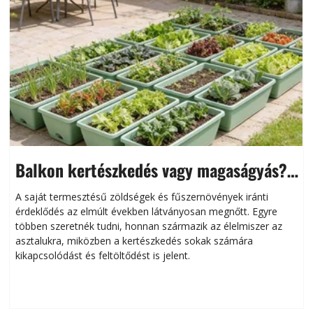
Balkon kertészkedés vagy magaságyás?
Helytakarékos kertészkedés
A saját termesztésű zöldségek és fűszernövények iránti
érdeklődés az elmúlt években látványosan megnőtt. Egyre
többen szeretnék tudni, honnan származik az élelmiszer az
l
asztalukra, miközben a kertészkedés sokak számára
kikapcsolódást és feltöltődést is jelent.
é
d