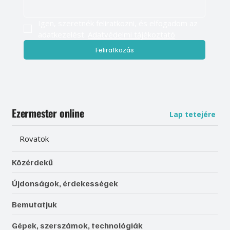
Igen, szeretnék feliratkozni, és elfogadom az 
adatkezelést. 
Adatvédelmi tájékoztató
Feliratkozás
Ezermester online
Lap tetejére
Rovatok
Közérdekű
Újdonságok, érdekességek
Bemutatjuk
Gépek, szerszámok, technológiák