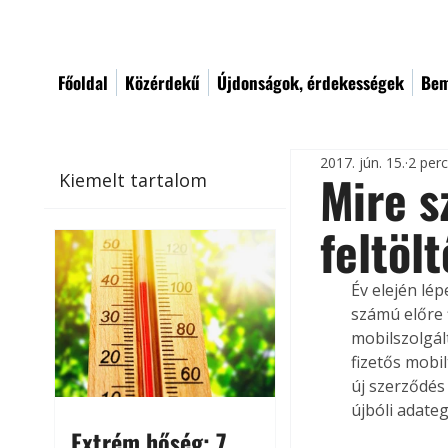
Főoldal
Közérdekű
Újdonságok, érdekességek
Bem
2017. jún. 15.
2 per
Mire s
Kiemelt tartalom
feltöl
Év elején lé
számú előre 
mobilszolgál
fizetős mobil
új szerződés
újbóli adate
Extrém hőség: 7