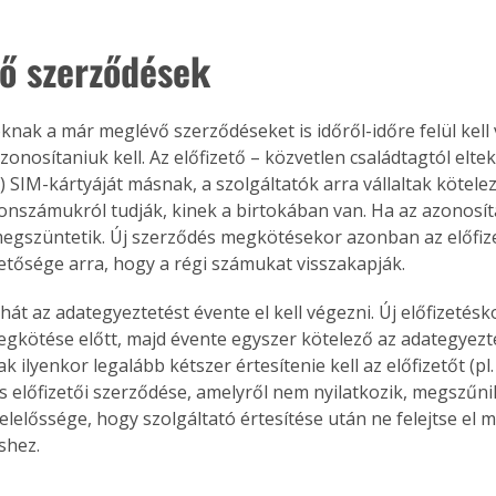
ő szerződések
knak a már meglévő szerződéseket is időről-időre felül kell 
zonosítaniuk kell. Az előfizető – közvetlen családtagtól elte
l) SIM-kártyáját másnak, a szolgáltatók arra vállaltak kötele
onszámukról tudják, kinek a birtokában van. Ha az azonosít
egszüntetik. Új szerződés megkötésekor azonban az előfi
hetősége arra, hogy a régi számukat visszakapják.
hát az adategyeztetést évente el kell végezni. Új előfizetésk
gkötése előtt, majd évente egyszer kötelező az adategyezte
k ilyenkor legalább kétszer értesítenie kell az előfizetőt (p
s előfizetői szerződése, amelyről nem nyilatkozik, megszűnik
felelőssége, hogy szolgáltató értesítése után ne felejtse el 
shez.