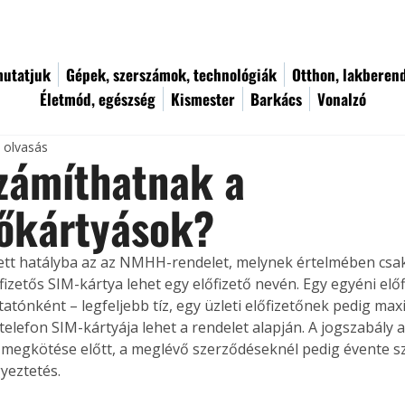
utatjuk
Gépek, szerszámok, technológiák
Otthon, lakberen
Életmód, egészség
Kismester
Barkács
Vonalzó
c olvasás
zámíthatnak a
tőkártyások?
pett hatályba az az NMHH-rendelet, melynek értelmében csak
fizetős SIM-kártya lehet egy előfizető nevén. Egy egyéni elő
tatónként – legfeljebb tíz, egy üzleti előfizetőnek pedig ma
telefon SIM-kártyája lehet a rendelet alapján. A jogszabály az
 megkötése előtt, a meglévő szerződéseknél pedig évente s
gyeztetés.