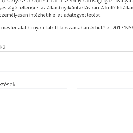
öltő kártyás szerződést aláíró személy hatósági igazolványána
ességét ellenőrzi az állami nyilvántartásban. A külföldi áll
 személyesen intézhetik el az adategyeztetést.
ermester alábbi nyomtatott lapszámában érhető el: 2017/NY
ekű
yzések