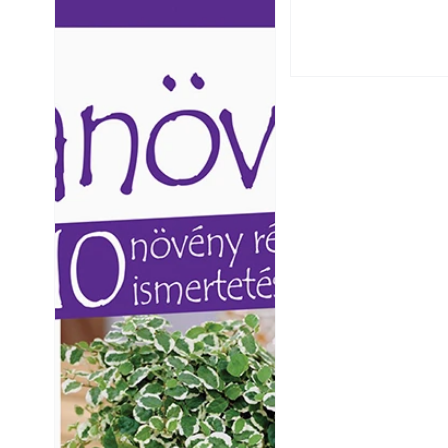
Ezermester lapszámai. A
Ezermester lapszámai
Laptapir kényelmes megoldás,
Laptapir kényelmes 
mert: – t
mert: – t
Napégés kezelése 
nap ért?