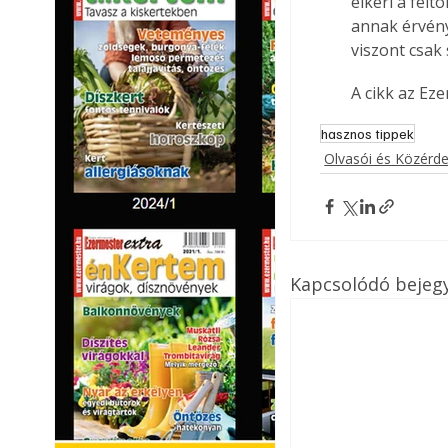
elkéri a felt
annak érvény
viszont csak
A cikk az Ez
hasznos tippek
Olvasói és Közérd
Kapcsolódó bejeg