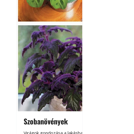
Szobanövények
Virágoskert: k
teraszon, laká
Virágok gondozása a lakásban,