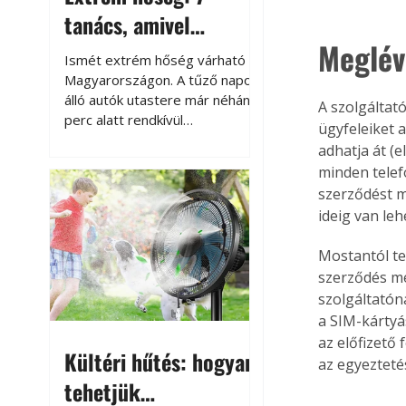
tanács, amivel
Meglév
megóvhatjuk
Ismét extrém hőség várható
autónkat a nyári
Magyarországon. A tűző napon
álló autók utastere már néhány
A szolgáltató
károktól
perc alatt rendkívül
ügyfeleiket a
felmelegszik, és rövid időn belül
adhatja át (e
akár a 60-70 °C-ot is
minden telef
megközelítheti. Ez nemcsak a
szerződést m
beszállást teszi kellemetlenné,
ideig van le
hanem az autó állapotára és a
benne hagyott tárgyakra is
Mostantól te
káros hatással lehet. Néhány
szerződés me
egyszerű óvintézkedéssel
szolgáltatóna
azonban jelentősen
csökkenthetjük a hőség káros
a SIM-kártyá
hatásait.
az előfizető 
Kültéri hűtés: hogyan
az egyezteté
tehetjük