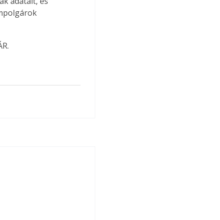
k adatait, és 
ampolgárok 
ÁR.