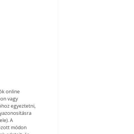
k online 
kon vagy 
hoz egyeztetni, 
lyazonosításra 
le). A 
ozott módon 