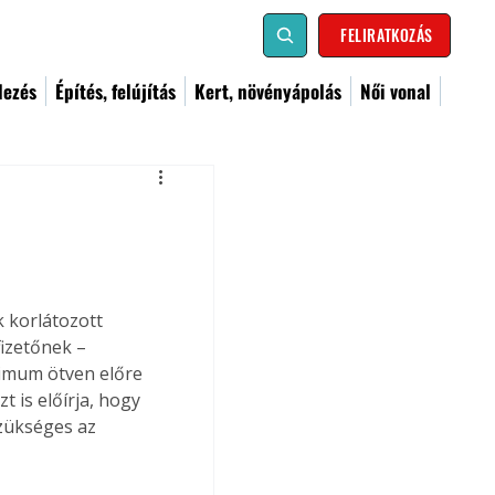
FELIRATKOZÁS
dezés
Építés, felújítás
Kert, növényápolás
Női vonal
 korlátozott 
fizetőnek – 
ximum ötven előre 
t is előírja, hogy 
zükséges az 