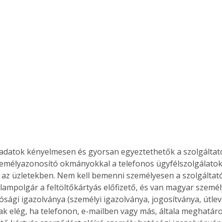
adatok kényelmesen és gyorsan egyeztethetők a szolgáltató
személyazonosító okmányokkal a telefonos ügyfélszolgálato
az üzletekben. Nem kell bemenni személyesen a szolgáltató
lampolgár a feltöltőkártyás előfizető, és van magyar szemé
sági igazolványa (személyi igazolványa, jogosítványa, útleve
ak elég, ha telefonon, e-mailben vagy más, általa meghatár