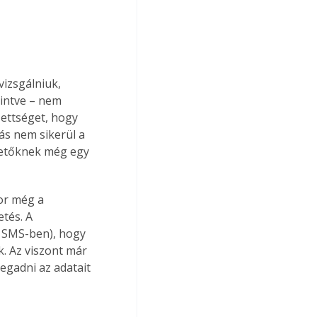
vizsgálniuk, 
kintve – nem 
zettséget, hogy 
ás nem sikerül a 
zetőknek még egy 
or még a 
tés. A 
l. SMS-ben), hogy 
. Az viszont már 
megadni az adatait 