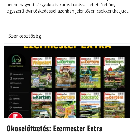
benne hagyott tárgyakra is káros hatással lehet. Néhány
egyszerű óvintézkedéssel azonban jelentősen csökkenthetjük a
hőség káros hatásait.
l
Szerkesztőségi
Okoselőfizetés: Ezermester Extra