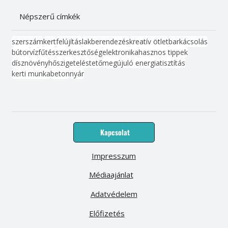
Népszerű címkék
szerszám
kert
felújítás
lakberendezés
kreatív ötlet
barkácsolás
bútor
víz
fűtés
szerkesztőség
elektronika
hasznos tippek
dísznövény
hőszigetelés
tető
megújuló energia
tisztítás
kerti munka
beton
nyár
Kapcsolat
Impresszum
Médiaajánlat
Adatvédelem
Előfizetés