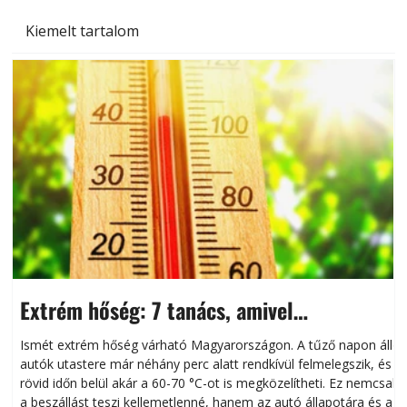
Kiemelt tartalom
Extrém hőség: 7 tanács, amivel
megóvhatjuk autónkat a nyári károktól
Ismét extrém hőség várható Magyarországon. A tűző napon álló
autók utastere már néhány perc alatt rendkívül felmelegszik, és
rövid időn belül akár a 60-70 °C-ot is megközelítheti. Ez nemcsak
n
a beszállást teszi kellemetlenné, hanem az autó állapotára és a