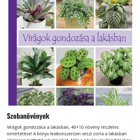
Szobanövények
Virágok gondozása a lakásban, 40+10 növény részletes
ismertetése! A könyv lexikonszerűen veszi sorra a lakásban
s