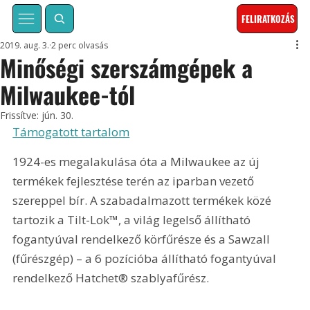
FELIRATKOZÁS
2019. aug. 3.
2 perc olvasás
Minőségi szerszámgépek a
Milwaukee-tól
Frissítve:
jún. 30.
Támogatott tartalom
1924-es megalakulása óta a Milwaukee az új 
termékek fejlesztése terén az iparban vezető 
szereppel bír. A szabadalmazott termékek közé 
tartozik a Tilt-Lok™, a világ legelső állítható 
fogantyúval rendelkező körfűrésze és a Sawzall 
(fűrészgép) – a 6 pozícióba állítható fogantyúval 
rendelkező Hatchet® szablyafűrész.