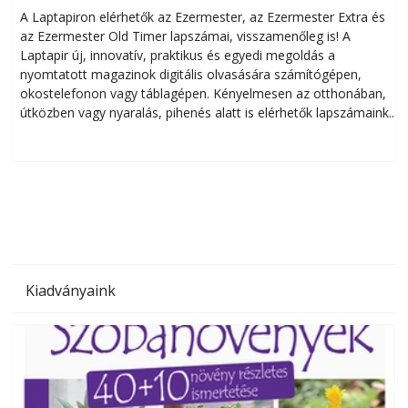
A Laptapiron elérhetők az Ezermester, az Ezermester Extra és
az Ezermester Old Timer lapszámai, visszamenőleg is! A
Laptapir új, innovatív, praktikus és egyedi megoldás a
L
nyomtatott magazinok digitális olvasására számítógépen,
okostelefonon vagy táblagépen. Kényelmesen az otthonában,
útközben vagy nyaralás, pihenés alatt is elérhetők lapszámaink.
ú
Bárhol, bármikor, akár külföldön élve vagy dolgozva is
B
olvashatók az Ezermester lapszámai. A Laptapir kényelmes
megoldás, mert: – t
Kiadványaink