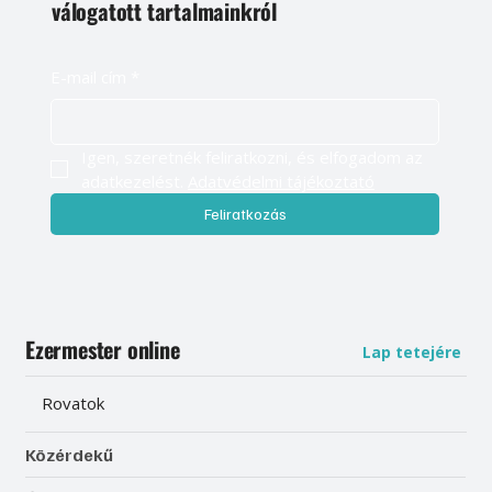
válogatott tartalmainkról
E-mail cím
*
Igen, szeretnék feliratkozni, és elfogadom az 
adatkezelést. 
Adatvédelmi tájékoztató
Feliratkozás
Ezermester online
Lap tetejére
Rovatok
Közérdekű