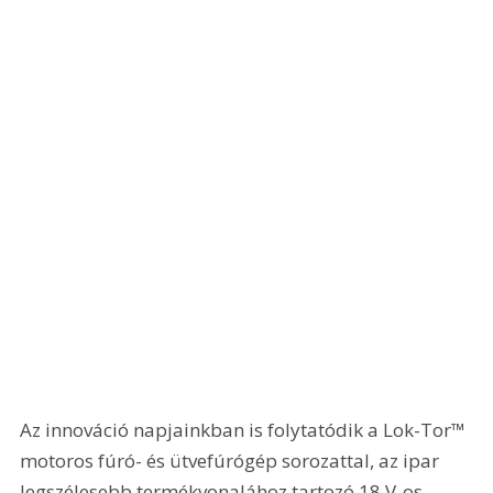
Az innováció napjainkban is folytatódik a Lok-Tor™ 
motoros fúró- és ütvefúrógép sorozattal, az ipar 
legszélesebb termékvonalához tartozó 18 V-os, 