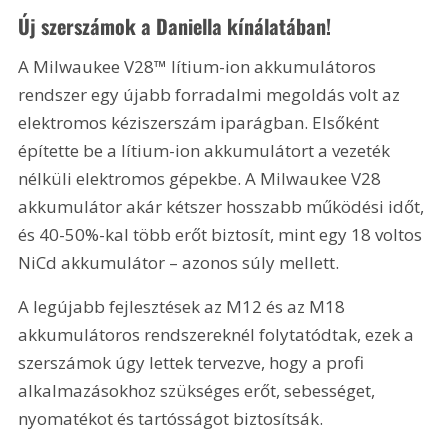
Új szerszámok a Daniella kínálatában!
A Milwaukee V28™ lítium-ion akkumulátoros 
rendszer egy újabb forradalmi megoldás volt az 
elektromos kéziszerszám iparágban. Elsőként 
építette be a lítium-ion akkumulátort a vezeték 
nélküli elektromos gépekbe. A Milwaukee V28 
akkumulátor akár kétszer hosszabb működési időt, 
és 40-50%-kal több erőt biztosít, mint egy 18 voltos 
NiCd akkumulátor – azonos súly mellett.
A legújabb fejlesztések az M12 és az M18 
akkumulátoros rendszereknél folytatódtak, ezek a 
szerszámok úgy lettek tervezve, hogy a profi 
alkalmazásokhoz szükséges erőt, sebességet, 
nyomatékot és tartósságot biztosítsák.