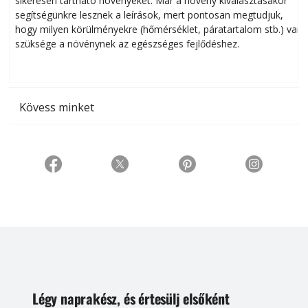
sikeresen tart­ha­tó növényeket. Már a növény kiválasztásakor
h
segítségünkre lesznek a leírások, mert pontosan megtudjuk,
k
hogy milyen körülményekre (hőmérséklet, páratartalom stb.) van
szüksége a növénynek az egészséges fejlődéshez.
t
Kövess minket
Légy naprakész, és értesülj elsőként