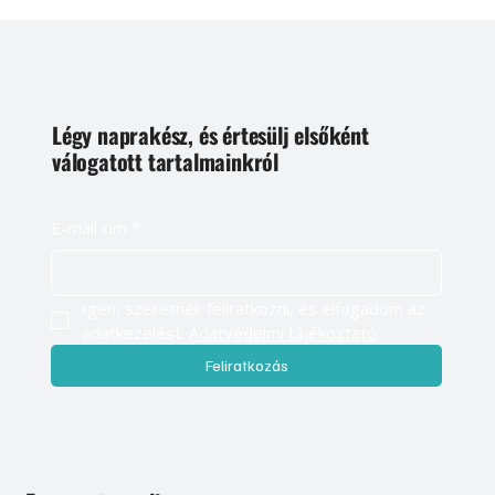
Légy naprakész, és értesülj elsőként
válogatott tartalmainkról
E-mail cím
*
Igen, szeretnék feliratkozni, és elfogadom az 
adatkezelést. 
Adatvédelmi tájékoztató
Feliratkozás