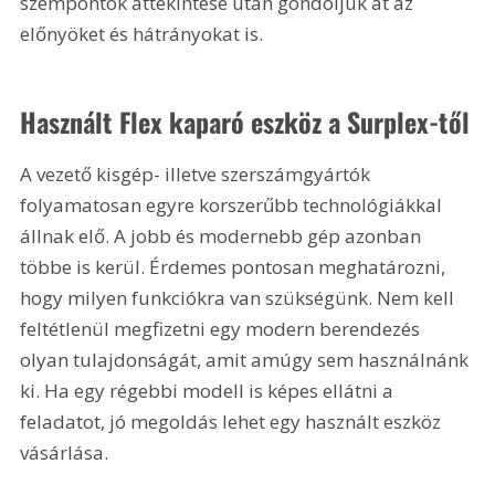
szempontok áttekintése után gondoljuk át az 
előnyöket és hátrányokat is.
Használt Flex kaparó eszköz a Surplex-től
A vezető kisgép- illetve szerszámgyártók 
folyamatosan egyre korszerűbb technológiákkal 
állnak elő. A jobb és modernebb gép azonban 
többe is kerül. Érdemes pontosan meghatározni, 
hogy milyen funkciókra van szükségünk. Nem kell 
feltétlenül megfizetni egy modern berendezés 
olyan tulajdonságát, amit amúgy sem használnánk 
ki. Ha egy régebbi modell is képes ellátni a 
feladatot, jó megoldás lehet egy használt eszköz 
vásárlása.