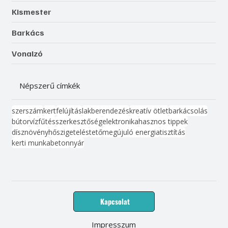
Kismester
Barkács
Vonalzó
Népszerű címkék
szerszám
kert
felújítás
lakberendezés
kreatív ötlet
barkácsolás
bútor
víz
fűtés
szerkesztőség
elektronika
hasznos tippek
dísznövény
hőszigetelés
tető
megújuló energia
tisztítás
kerti munka
beton
nyár
Kapcsolat
Impresszum