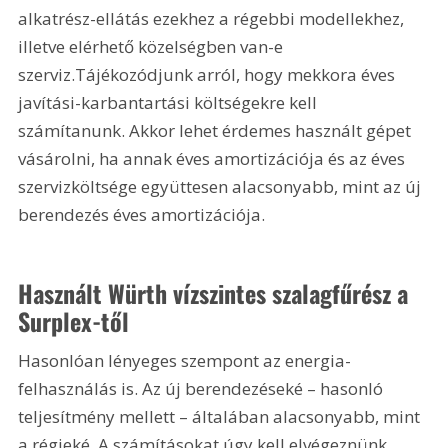
alkatrész-ellátás ezekhez a régebbi modellekhez, 
illetve elérhető közelségben van-e 
szerviz.Tájékozódjunk arról, hogy mekkora éves 
javítási-karbantartási költségekre kell 
számítanunk. Akkor lehet érdemes használt gépet 
vásárolni, ha annak éves amortizációja és az éves 
szervizköltsége együttesen alacsonyabb, mint az új 
berendezés éves amortizációja.
Használt Würth vízszintes szalagfűrész a 
Surplex-től
Hasonlóan lényeges szempont az energia-
felhasználás is. Az új berendezéseké – hasonló 
teljesítmény mellett – általában alacsonyabb, mint 
a régieké. A számításokat úgy kell elvégeznünk, 