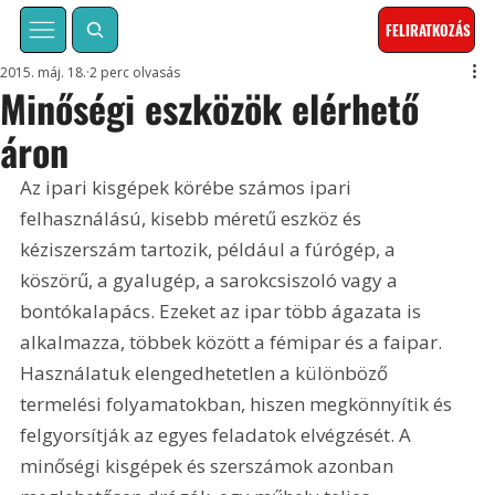
FELIRATKOZÁS
2015. máj. 18.
2 perc olvasás
Minőségi eszközök elérhető
áron
Az ipari kisgépek körébe számos ipari 
felhasználású, kisebb méretű eszköz és 
kéziszerszám tartozik, például a fúrógép, a 
köszörű, a gyalugép, a sarokcsiszoló vagy a 
bontókalapács. Ezeket az ipar több ágazata is 
alkalmazza, többek között a fémipar és a faipar. 
Használatuk elengedhetetlen a különböző 
termelési folyamatokban, hiszen megkönnyítik és 
felgyorsítják az egyes feladatok elvégzését. A 
minőségi kisgépek és szerszámok azonban 