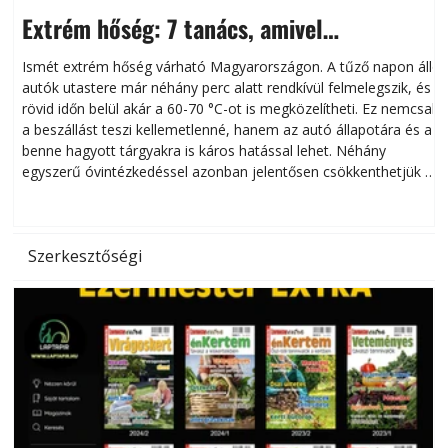
Extrém hőség: 7 tanács, amivel
megóvhatjuk autónkat a nyári károktól
Ismét extrém hőség várható Magyarországon. A tűző napon álló
autók utastere már néhány perc alatt rendkívül felmelegszik, és
rövid időn belül akár a 60-70 °C-ot is megközelítheti. Ez nemcsak
n
a beszállást teszi kellemetlenné, hanem az autó állapotára és a
benne hagyott tárgyakra is káros hatással lehet. Néhány
egyszerű óvintézkedéssel azonban jelentősen csökkenthetjük a
hőség káros hatásait.
l
Szerkesztőségi