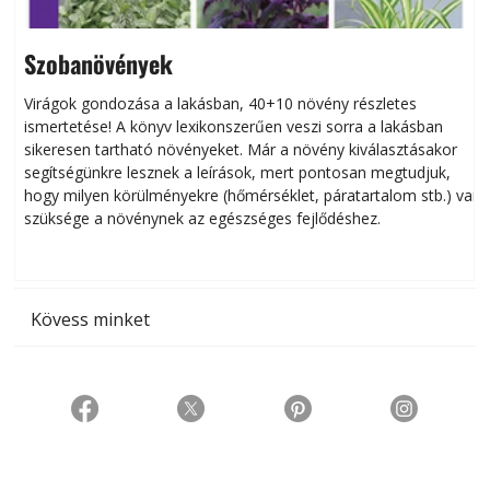
Szobanövények
Virágok gondozása a lakásban, 40+10 növény részletes
ismertetése! A könyv lexikonszerűen veszi sorra a lakásban
s
sikeresen tart­ha­tó növényeket. Már a növény kiválasztásakor
h
segítségünkre lesznek a leírások, mert pontosan megtudjuk,
k
hogy milyen körülményekre (hőmérséklet, páratartalom stb.) van
szüksége a növénynek az egészséges fejlődéshez.
t
Kövess minket