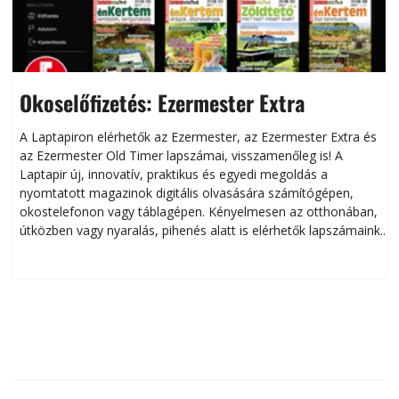
Okoselőfizetés: Ezermester Extra
A Laptapiron elérhetők az Ezermester, az Ezermester Extra és
az Ezermester Old Timer lapszámai, visszamenőleg is! A
Laptapir új, innovatív, praktikus és egyedi megoldás a
L
nyomtatott magazinok digitális olvasására számítógépen,
okostelefonon vagy táblagépen. Kényelmesen az otthonában,
útközben vagy nyaralás, pihenés alatt is elérhetők lapszámaink.
ú
Bárhol, bármikor, akár külföldön élve vagy dolgozva is
B
olvashatók az Ezermester lapszámai. A Laptapir kényelmes
megoldás, mert: – t