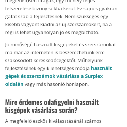
meglehetősen drágák, egy műhely teljes 
felszerelése bizony sokba kerül. Ez sajnos gyakran 
gátat szab a fejlesztésnek. Nem szükséges egy 
kisebb vagyont kiadni az új szerszámokért, ha a 
régi is lehet ugyanolyan jó és megbízható. 
Jó minőségű használt kisgépeket és szerszámokat 
ma már az interneten is beszerezhetünk erre 
szakosodott kereskedőcégektől. Műhelyünk 
fejlesztésének egyik lehetséges módja 
használt 
gépek és szerszámok vásárlása a Surplex 
oldalán
 vagy más hasonló honlapon.
Mire érdemes odafigyelni használt 
kisgépek vásárlása során?
A megfelelő eszköz kiválasztásánál számos 