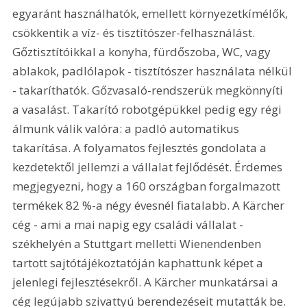
egyaránt használhatók, emellett környezetkímélők, 
csökkentik a víz- és tisztítószer-felhasználást. 
Gőztisztítóikkal a konyha, fürdőszoba, WC, vagy 
ablakok, padlólapok - tisztítószer használata nélkül 
- takaríthatók. Gőzvasaló-rendszerük megkönnyíti 
a vasalást. Takarító robotgépükkel pedig egy régi 
álmunk válik valóra: a padló automatikus 
takarítása. A folyamatos fejlesztés gondolata a 
kezdetektől jellemzi a vállalat fejlődését. Érdemes 
megjegyezni, hogy a 160 országban forgalmazott 
termékek 82 %-a négy évesnél fiatalabb. A Kärcher 
cég - ami a mai napig egy családi vállalat - 
székhelyén a Stuttgart melletti Wienendenben 
tartott sajtótájékoztatóján kaphattunk képet a 
jelenlegi fejlesztésekről. A Kärcher munkatársai a 
cég legújabb szivattyú berendezéseit mutatták be. 