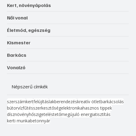
Kert, növényápolás
Női vonal
Életmód, egészség
Kismester
Barkács
Vonalzó
Népszerű címkék
szerszám
kert
felújítás
lakberendezés
kreatív ötlet
barkácsolás
bútor
víz
fűtés
szerkesztőség
elektronika
hasznos tippek
dísznövény
hőszigetelés
tető
megújuló energia
tisztítás
kerti munka
beton
nyár