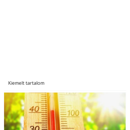
A varrógép és a varrás
Kiemelt tartalom