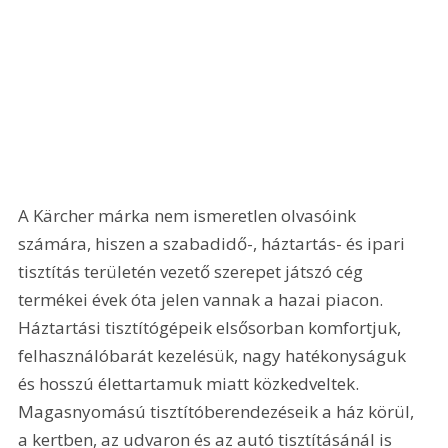
A Kärcher márka nem ismeretlen olvasóink 
számára, hiszen a szabadidő-, háztartás- és ipari 
tisztítás területén vezető szerepet játszó cég 
termékei évek óta jelen vannak a hazai piacon. 
Háztartási tisztítógépeik elsősorban komfortjuk, 
felhasználóbarát kezelésük, nagy hatékonyságuk 
és hosszú élettartamuk miatt közkedveltek. 
Magasnyomású tisztítóberendezéseik a ház körül, 
a kertben, az udvaron és az autó tisztításánál is 