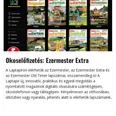
Okoselőfizetés: Ezermester Extra
A Laptapiron elérhetők az Ezermester, az Ezermester Extra és
az Ezermester Old Timer lapszámai, visszamenőleg is! A
Laptapir új, innovatív, praktikus és egyedi megoldás a
L
nyomtatott magazinok digitális olvasására számítógépen,
okostelefonon vagy táblagépen. Kényelmesen az otthonában,
útközben vagy nyaralás, pihenés alatt is elérhetők lapszámaink.
ú
Bárhol, bármikor, akár külföldön élve vagy dolgozva is
B
olvashatók az Ezermester lapszámai. A Laptapir kényelmes
megoldás, mert: – t