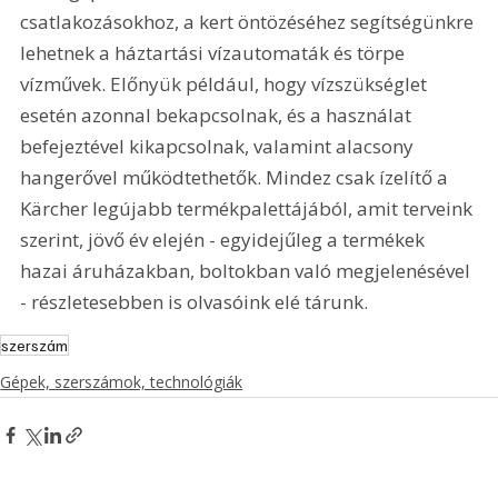
csatlakozásokhoz, a kert öntözéséhez segítségünkre 
lehetnek a háztartási vízautomaták és törpe 
vízművek. Előnyük például, hogy vízszükséglet 
esetén azonnal bekapcsolnak, és a használat 
befejeztével kikapcsolnak, valamint alacsony 
hangerővel működtethetők. Mindez csak ízelítő a 
Kärcher legújabb termékpalettájából, amit terveink 
szerint, jövő év elején - egyidejűleg a termékek 
hazai áruházakban, boltokban való megjelenésével 
- részletesebben is olvasóink elé tárunk.
szerszám
Gépek, szerszámok, technológiák