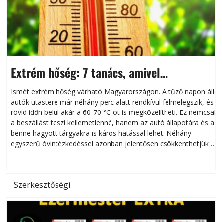
Extrém hőség: 7 tanács, amivel
megóvhatjuk autónkat a nyári károktól
Ismét extrém hőség várható Magyarországon. A tűző napon álló
autók utastere már néhány perc alatt rendkívül felmelegszik, és
rövid időn belül akár a 60-70 °C-ot is megközelítheti. Ez nemcsak
n
a beszállást teszi kellemetlenné, hanem az autó állapotára és a
benne hagyott tárgyakra is káros hatással lehet. Néhány
egyszerű óvintézkedéssel azonban jelentősen csökkenthetjük a
hőség káros hatásait.
l
Szerkesztőségi