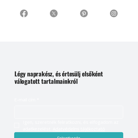
Légy naprakész, és értesülj elsőként
válogatott tartalmainkról
E-mail cím
*
Igen, szeretnék feliratkozni, és elfogadom az 
adatkezelést. 
Adatvédelmi tájékoztató
Feliratkozás