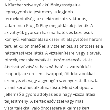
A Kärcher szivattyúk különlegességeit a 
legnagyobb teljesítmény, a legjobb 
termékminőség, az elektronikai szaktudás, 
valamint a Plug & Play megoldások jelentik. A 
szivattyúk gyorsan használhatók és kezelésük 
könnyű. Felhasználásuk szerint, alapvetően három 
terület különíthető el: a víztelenítés, az öntözés és a 
háztartási vízellátás. A víztelenítésre, vagyis tavak, 
pincék, mosókonyhák és úszómedencék ki- és 
átszivattyúzására használható szivattyúk két 
csoportja az erősen - iszappal, földdarabokkal -
szennyezett vagy a gyengén szennyezett ill. tiszta 
víznél kerülhet alkalmazásra. Mindkét típusra 
jellemző a gyors átfolyás és a nagy vízszállítási 
teljesítmény. A kertek esővízzel vagy más 
víztartalékkal való öntözésére alkalmas kerti 