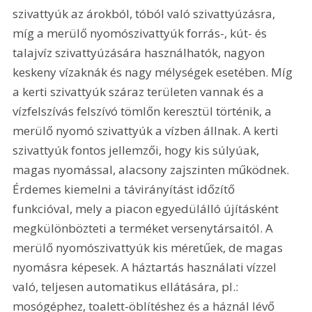
szivattyúk az árokból, tóból való szivattyúzásra, 
míg a merülő nyomószivattyúk forrás-, kút- és 
talajvíz szivattyúzására használhatók, nagyon 
keskeny vízaknák és nagy mélységek esetében. Míg 
a kerti szivattyúk száraz területen vannak és a 
vízfelszívás felszívó tömlőn keresztül történik, a 
merülő nyomó szivattyúk a vízben állnak. A kerti 
szivattyúk fontos jellemzői, hogy kis súlyúak, 
magas nyomással, alacsony zajszinten működnek. 
Érdemes kiemelni a távirányítást időzítő 
funkcióval, mely a piacon egyedülálló újításként 
megkülönbözteti a terméket versenytársaitól. A 
merülő nyomószivattyúk kis méretűek, de magas 
nyomásra képesek. A háztartás használati vízzel 
való, teljesen automatikus ellátására, pl.: 
mosógéphez, toalett-öblítéshez és a háznál lévő 