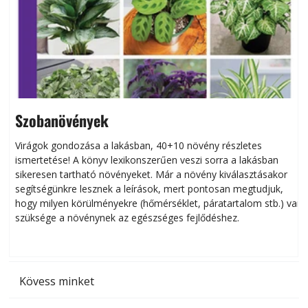
Szobanövények
Virágok gondozása a lakásban, 40+10 növény részletes
ismertetése! A könyv lexikonszerűen veszi sorra a lakásban
s
sikeresen tart­ha­tó növényeket. Már a növény kiválasztásakor
h
segítségünkre lesznek a leírások, mert pontosan megtudjuk,
k
hogy milyen körülményekre (hőmérséklet, páratartalom stb.) van
szüksége a növénynek az egészséges fejlődéshez.
t
Kövess minket