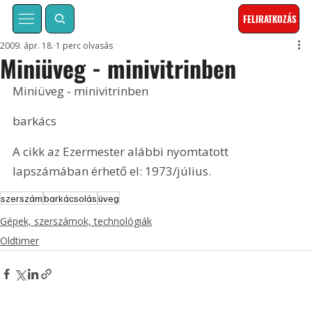
FELIRATKOZÁS
2009. ápr. 18.
1 perc olvasás
Miniüveg - minivitrinben
Miniüveg - minivitrinben
barkács
A cikk az Ezermester alábbi nyomtatott 
lapszámában érhető el: 1973/július.
szerszám
barkácsolás
üveg
Gépek, szerszámok, technológiák
Oldtimer