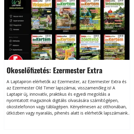
Okoselőfizetés: Ezermester Extra
A Laptapiron elérhetők az Ezermester, az Ezermester Extra és
az Ezermester Old Timer lapszámai, visszamenőleg is! A
Laptapir új, innovatív, praktikus és egyedi megoldás a
L
nyomtatott magazinok digitális olvasására számítógépen,
okostelefonon vagy táblagépen. Kényelmesen az otthonában,
útközben vagy nyaralás, pihenés alatt is elérhetők lapszámaink.
ú
Bárhol, bármikor, akár külföldön élve vagy dolgozva is
B
olvashatók az Ezermester lapszámai. A Laptapir kényelmes
megoldás, mert: – t