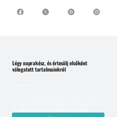
Légy naprakész, és értesülj elsőként
válogatott tartalmainkról
E-mail cím
*
Igen, szeretnék feliratkozni, és elfogadom az 
adatkezelést. 
Adatvédelmi tájékoztató