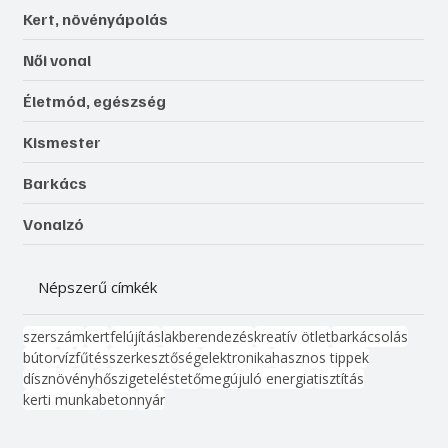
Kert, növényápolás
Női vonal
Életmód, egészség
Kismester
Barkács
Vonalzó
Népszerű címkék
szerszám
kert
felújítás
lakberendezés
kreatív ötlet
barkácsolás
bútor
víz
fűtés
szerkesztőség
elektronika
hasznos tippek
dísznövény
hőszigetelés
tető
megújuló energia
tisztítás
kerti munka
beton
nyár