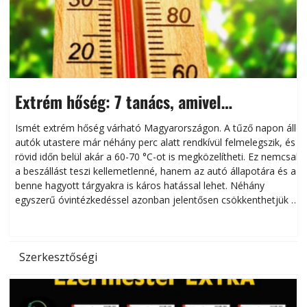
Extrém hőség: 7 tanács, amivel
megóvhatjuk autónkat a nyári károktól
Ismét extrém hőség várható Magyarországon. A tűző napon álló
autók utastere már néhány perc alatt rendkívül felmelegszik, és
rövid időn belül akár a 60-70 °C-ot is megközelítheti. Ez nemcsak
n
a beszállást teszi kellemetlenné, hanem az autó állapotára és a
benne hagyott tárgyakra is káros hatással lehet. Néhány
egyszerű óvintézkedéssel azonban jelentősen csökkenthetjük a
hőség káros hatásait.
l
Szerkesztőségi