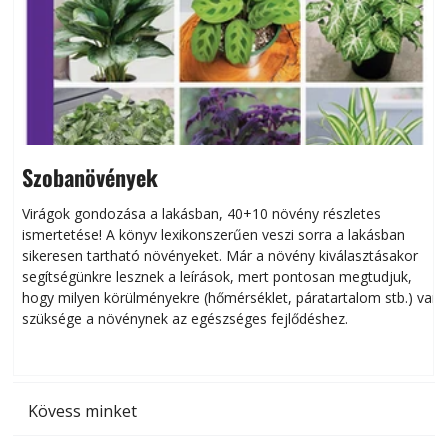
Szobanövények
Virágok gondozása a lakásban, 40+10 növény részletes
ismertetése! A könyv lexikonszerűen veszi sorra a lakásban
s
sikeresen tart­ha­tó növényeket. Már a növény kiválasztásakor
h
segítségünkre lesznek a leírások, mert pontosan megtudjuk,
k
hogy milyen körülményekre (hőmérséklet, páratartalom stb.) van
szüksége a növénynek az egészséges fejlődéshez.
t
Kövess minket