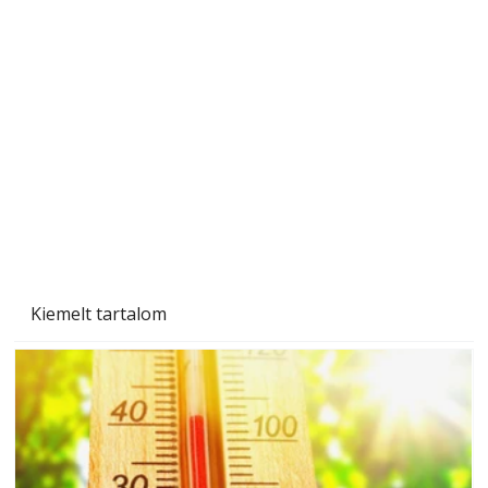
A varrógép és a varrás
Kiemelt tartalom