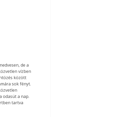
nedvesen, de a 
közvetlen vízben 
ntözés között 
ámára sok fényt. 
közvetlen 
a odasüt a nap. 
rtben tartva 