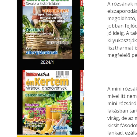
A rózsának n
elszaporodás
megoldható, 
jobban fejlőd
jó ideig. A 
kilyukasztják
lisztharmat 
megfelelő pe
A mini rózsá
mivel itt nem
mini rózsáró
lakásban tar
virág, de az 
kicsit fásod
lankad, ezált