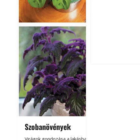
Utóérő gyümölcsö
érnek tovább lesz
Szobanövények
Virágoskert: k
teraszon, laká
Virágok gondozása a lakásban,