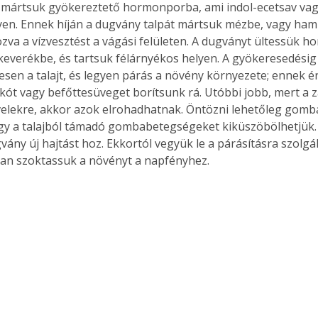
 mártsuk gyökereztető hormonporba, ami indol-ecetsav vagy
yen. Ennek híján a dugvány talpát mártsuk mézbe, vagy ham
va a vízvesztést a vágási felületen. A dugványt ültessük h
keverékbe, és tartsuk félárnyékos helyen. A gyökeresedési
Együtt jobban megéri!
esen a talajt, és legyen párás a növény környezete; ennek 
Bővebb információ itt!
skót vagy befőttesüveget borítsunk rá. Utóbbi jobb, mert a z
k az
Együtt jobban megéri! A
velekre, akkor azok elrohadhatnak. Öntözni lehetőleg gomba
mester
könyvek tetszőleges
gy a talajból támadó gombabetegségeket kiküszöbölhetjük.
er Old
párosítással kedvezményes
gvány új hajtást hoz. Ekkortól vegyük le a párásításra szolgá
áron, 0 Ft postaköltséggel
an szoktassuk a növényt a napfényhez.
ptapir új,
megrendelhetők!
és egyedi
tt
lvasására
elefonon
nyelmesen
ben vagy
t is
. Bárhol,
ön élve
ashatók az