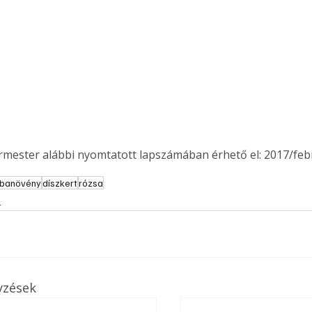
. A
megoldás,
ermester alábbi nyomtatott lapszámában érhető el: 2017/feb
banövény
díszkert
rózsa
s
yzések