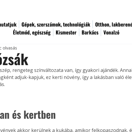
utatjuk
Gépek, szerszámok, technológiák
Otthon, lakberen
Életmód, egészség
Kismester
Barkács
Vonalzó
c olvasás
ózsák
 szép, rengeteg színváltozata van, így gyakori ajándék. Anna
ágként adjuk-kapjuk, ez kerti növény, így a lakásban való éle
ás.
an és kertben
vények akkor kerülnek a kukába, amikor felkopaszodnak, 