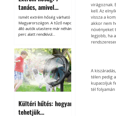
virágoznak. 
tanács, amivel
kell. Az elny
megóvhatjuk
vissza a kom
Ismét extrém hőség várható
autónkat a nyári
Magyarországon. A tűző napon
akkor nem ho
álló autók utastere már néhány
növényeket t
károktól
perc alatt rendkívül
legjobb, ha 
felmelegszik, és rövid időn belül
rendszeresen
akár a 60-70 °C-ot is
megközelítheti. Ez nemcsak a
beszállást teszi kellemetlenné,
hanem az autó állapotára és a
benne hagyott tárgyakra is
A kiszáradás
káros hatással lehet. Néhány
télen pedig a
egyszerű óvintézkedéssel
kupacoljuk f
azonban jelentősen
tél folyamán 
csökkenthetjük a hőség káros
hatásait.
Kültéri hűtés: hogyan
tehetjük