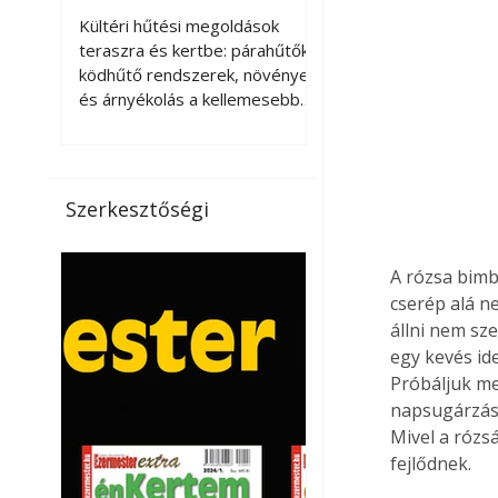
kellemesebbé a
Kültéri hűtési megoldások
teraszt és a kertet?
teraszra és kertbe: párahűtők,
ködhűtő rendszerek, növények
és árnyékolás a kellemesebb
nyári mikroklímáért. A kültéri
hűtés kérdése az utóbbi
években egyre nagyobb
jelentőséget kapott, ahogy a
Szerkesztőségi
nyári hőhullámok gyakoribbá és
intenzívebbé váltak. Míg
korábban elsősorban a beltéri
A rózsa bimb
klímaberendezések jelentették
cserép alá ne
a megoldást a meleg ellen, ma
állni nem sz
már egyre többen keresnek
egy kevés ide
olyan kültéri hűtési
Próbáljuk me
lehetőségeket is, amelyek a
napsugárzás 
teraszok, erkélyek, kertek vagy
Mivel a rózs
vendégl
fejlődnek.