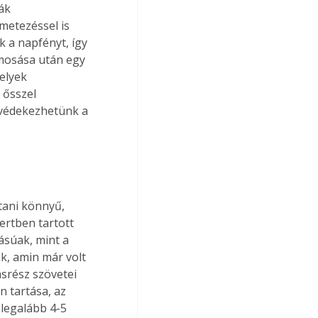
ák 
metezéssel is 
 a napfényt, így 
 mosása után egy 
elyek 
 ősszel 
 védekezhetünk a 
tani könnyű, 
ertben tartott 
ásúak, mint a 
k, amin már volt 
ásrész szövetei 
n tartása, az 
 legalább 4-5 