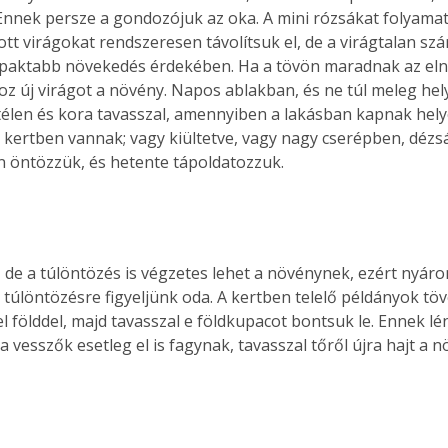
Ennek persze a gondozójuk az oka. A mini rózsákat folyama
ílott virágokat rendszeresen távolítsuk el, de a virágtalan sz
paktabb növekedés érdekében. Ha a tövön maradnak az elnyí
z új virágot a növény. Napos ablakban, és ne túl meleg hely
élen és kora tavasszal, amennyiben a lakásban kapnak hely
a kertben vannak; vagy kiültetve, vagy nagy cserépben, dézs
 öntözzük, és hetente tápoldatozzuk.
, de a túlöntözés is végzetes lehet a növénynek, ezért nyáro
 túlöntözésre figyeljünk oda. A kertben telelő példányok töv
el földdel, majd tavasszal e földkupacot bontsuk le. Ennek lé
a vesszők esetleg el is fagynak, tavasszal tőről újra hajt a n