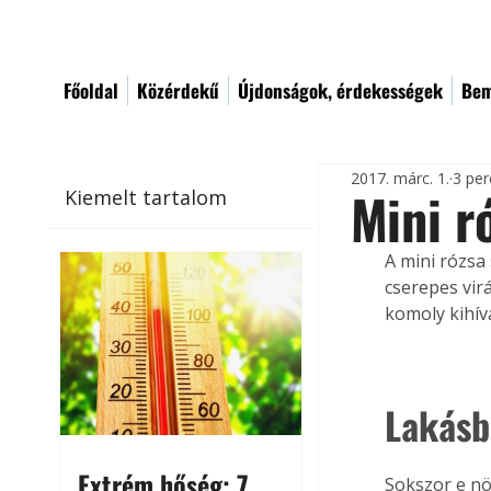
Főoldal
Közérdekű
Újdonságok, érdekességek
Bem
2017. márc. 1.
3 per
Mini r
Kiemelt tartalom
A mini rózsa
cserepes vir
komoly kihív
Lakásb
Extrém hőség: 7
Sokszor e nö