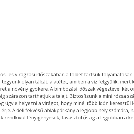
ós- és virágzási időszakában a földet tartsuk folyamatosan 
 tegyünk olyan tálcát, alátétet, amiben a víz felgyűlik, mert 
eret a növény gyökere. A bimbózási időszak végeztével két ö
ig szárazon tarthatjuk a talajt. Biztosítsunk a mini rózsa sz
g úgy elhelyezni a virágot, hogy minél több időn keresztül 
érje. A déli fekvésű ablakpárkány a legjobb hely számára, h
ák rendkívül fényigényesek, tavasztól őszig a legjobban a ke