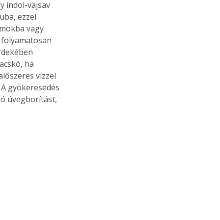
 indol-vajsav 
uba, ezzel 
omokba vagy 
g folyamatosan 
érdekében 
acskó, ha 
lőszeres vízzel 
 A gyökeresedés 
ló üvegborítást, 