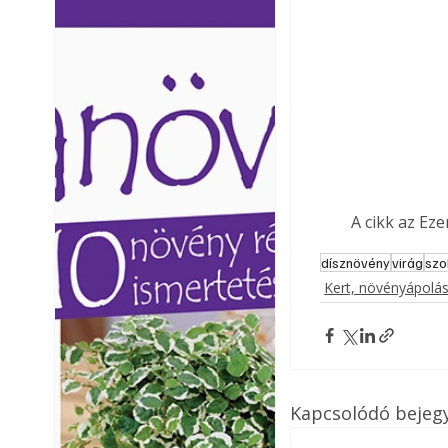
Ezermester lapszámai. A
Ezermester lapszámai
Laptapir kényelmes megoldás,
Laptapir kényelmes 
mert: – t
mert: – t
A cikk az Ez
dísznövény
virág
szo
Kert, növényápolá
Kapcsolódó bejeg