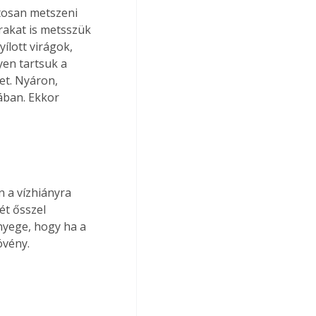
tosan metszeni 
árakat is metsszük 
lott virágok, 
en tartsuk a 
et. Nyáron, 
ában. Ekkor 
n a vízhiányra 
ét ősszel 
nyege, hogy ha a 
övény.