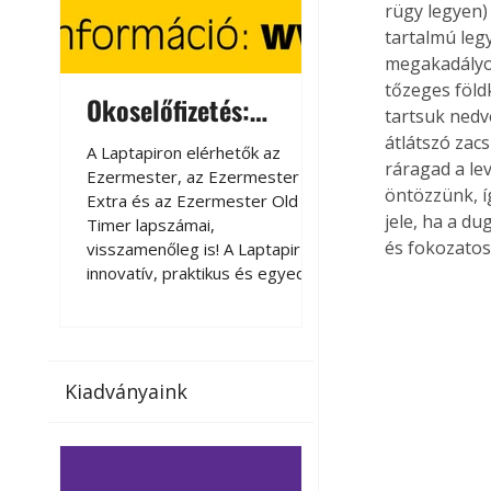
rügy legyen)
tartalmú leg
megakadályoz
tőzeges föld
Okoselőfizetés:
Okoselőfizetés
tartsuk nedv
Ezermester Extra
átlátszó zac
A Laptapiron elérhetők az
A Laptapiron elérhető
ráragad a le
Ezermester, az Ezermester
Ezermester, az Ezer
öntözzünk, í
Extra és az Ezermester Old
Extra és az Ezermest
jele, ha a du
Timer lapszámai,
Timer lapszámai,
és fokozatos
visszamenőleg is! A Laptapir új,
visszamenőleg is! A La
innovatív, praktikus és egyedi
innovatív, praktikus 
megoldás a nyomtatott
megoldás a nyomtato
magazinok digitális olvasására
magazinok digitális o
számítógépen, okostelefonon
számítógépen, okost
vagy táblagépen. Kényelmesen
vagy táblagépen. Ké
Kiadványaink
az otthonában, útközben vagy
az otthonában, útköz
nyaralás, pihenés alatt is
nyaralás, pihenés alat
elérhetők lapszámaink. Bárhol,
elérhetők lapszámaink
bármikor, akár külföldön élve
bármikor, akár külföld
vagy dolgozva is olvashatók az
vagy dolgozva is olv