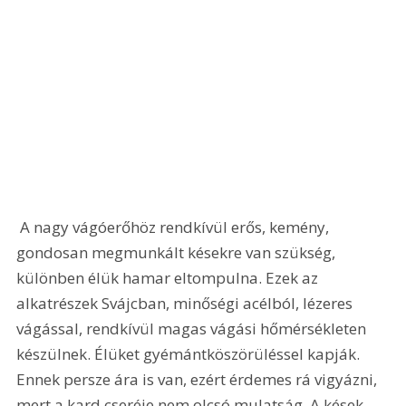
 A nagy vágóerőhöz rendkívül erős, kemény, 
gondosan megmunkált késekre van szükség, 
különben élük hamar eltompulna. Ezek az 
alkatrészek Svájcban, minőségi acélból, lézeres 
vágással, rendkívül magas vágási hőmérsékleten 
készülnek. Élüket gyémántköszörüléssel kapják. 
Ennek persze ára is van, ezért érdemes rá vigyázni, 
mert a kard cseréje nem olcsó mulatság. A kések 