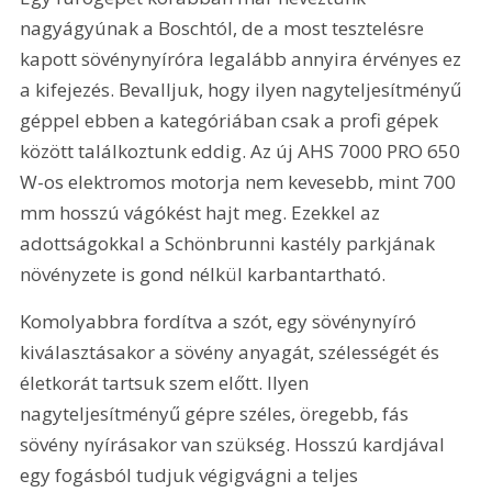
nagyágyúnak a Boschtól, de a most tesztelésre 
kapott sövénynyíróra legalább annyira érvényes ez 
a kifejezés. Bevalljuk, hogy ilyen nagyteljesítményű 
géppel ebben a kategóriában csak a profi gépek 
között találkoztunk eddig. Az új AHS 7000 PRO 650 
W-os elektromos motorja nem kevesebb, mint 700 
mm hosszú vágókést hajt meg. Ezekkel az 
adottságokkal a Schönbrunni kastély parkjának 
növényzete is gond nélkül karbantartható.
Komolyabbra fordítva a szót, egy sövénynyíró 
kiválasztásakor a sövény anyagát, szélességét és 
életkorát tartsuk szem előtt. Ilyen 
nagyteljesítményű gépre széles, öregebb, fás 
sövény nyírásakor van szükség. Hosszú kardjával 
egy fogásból tudjuk végigvágni a teljes 