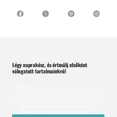
Légy naprakész, és értesülj elsőként
válogatott tartalmainkról
E-mail cím
*
Igen, szeretnék feliratkozni, és elfogadom az 
adatkezelést. 
Adatvédelmi tájékoztató