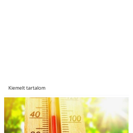
A varrógép és a varrás
Kiemelt tartalom