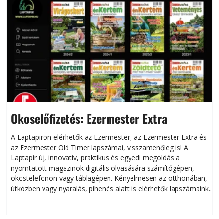
Okoselőfizetés: Ezermester Extra
A Laptapiron elérhetők az Ezermester, az Ezermester Extra és
az Ezermester Old Timer lapszámai, visszamenőleg is! A
Laptapir új, innovatív, praktikus és egyedi megoldás a
L
nyomtatott magazinok digitális olvasására számítógépen,
okostelefonon vagy táblagépen. Kényelmesen az otthonában,
útközben vagy nyaralás, pihenés alatt is elérhetők lapszámaink.
ú
Bárhol, bármikor, akár külföldön élve vagy dolgozva is
B
olvashatók az Ezermester lapszámai. A Laptapir kényelmes