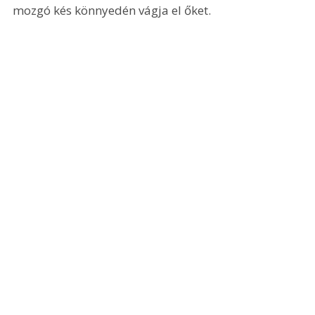
mozgó kés könnyedén vágja el őket. 