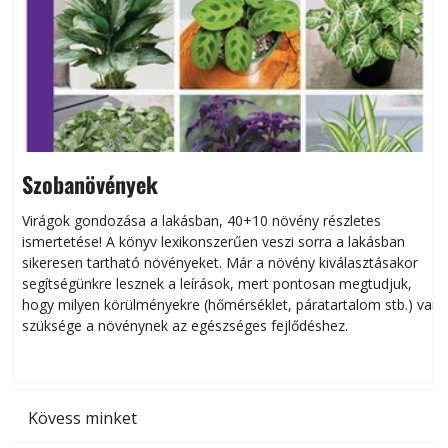
Szobanövények
Virágok gondozása a lakásban, 40+10 növény részletes
ismertetése! A könyv lexikonszerűen veszi sorra a lakásban
s
sikeresen tart­ha­tó növényeket. Már a növény kiválasztásakor
h
segítségünkre lesznek a leírások, mert pontosan megtudjuk,
k
hogy milyen körülményekre (hőmérséklet, páratartalom stb.) van
szüksége a növénynek az egészséges fejlődéshez.
t
Kövess minket