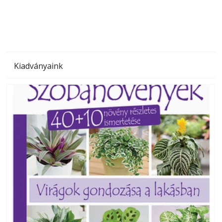
megoldás, mert: – t
Kiadványaink