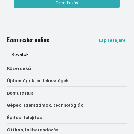
Feliratkozás
Ezermester online
Lap tetejére
Rovatok
Közérdekű
Újdonságok, érdekességek
Bemutatjuk
Gépek, szerszámok, technológiák
Építés, felújítás
Otthon, lakberendezés