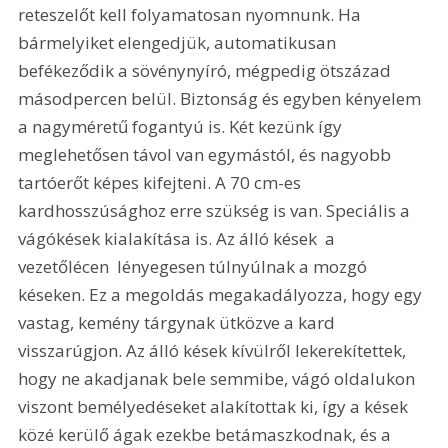
reteszelőt kell folyamatosan nyomnunk. Ha 
bármelyiket elengedjük, automatikusan 
befékeződik a sövénynyíró, mégpedig ötszázad 
másodpercen belül. Biztonság és egyben kényelem 
a nagyméretű fogantyú is. Két kezünk így 
meglehetősen távol van egymástól, és nagyobb 
tartóerőt képes kifejteni. A 70 cm-es 
kardhosszúsághoz erre szükség is van. Speciális a 
vágókések kialakítása is. Az álló kések  a 
vezetőlécen  lényegesen túlnyúlnak a mozgó 
késeken. Ez a megoldás megakadályozza, hogy egy 
vastag, kemény tárgynak ütközve a kard 
visszarúgjon. Az álló kések kívülről lekerekítettek, 
hogy ne akadjanak bele semmibe, vágó oldalukon 
viszont bemélyedéseket alakítottak ki, így a kések 
közé kerülő ágak ezekbe betámaszkodnak, és a 