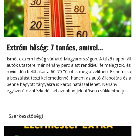
Extrém hőség: 7 tanács, amivel
megóvhatjuk autónkat a nyári károktól
Ismét extrém hőség várható Magyarországon. A tűző napon álló
autók utastere már néhány perc alatt rendkívül felmelegszik, és
rövid időn belül akár a 60-70 °C-ot is megközelítheti. Ez nemcsak
n
a beszállást teszi kellemetlenné, hanem az autó állapotára és a
benne hagyott tárgyakra is káros hatással lehet. Néhány
egyszerű óvintézkedéssel azonban jelentősen csökkenthetjük a
hőség káros hatásait.
l
Szerkesztőségi