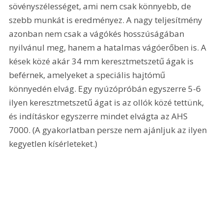
sövényszélességet, ami nem csak könnyebb, de 
szebb munkát is eredményez. A nagy teljesítmény 
azonban nem csak a vágókés hosszúságában 
nyilvánul meg, hanem a hatalmas vágóerőben is. A 
kések közé akár 34 mm keresztmetszetű ágak is 
beférnek, amelyeket a speciális hajtómű 
könnyedén elvág. Egy nyúzópróbán egyszerre 5-6 
ilyen keresztmetszetű ágat is az ollók közé tettünk, 
és indításkor egyszerre mindet elvágta az AHS 
7000. (A gyakorlatban persze nem ajánljuk az ilyen 
kegyetlen kísérleteket.) 