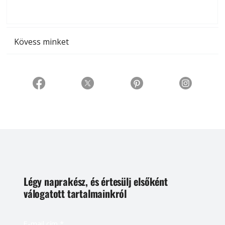
t
Kövess minket
Légy naprakész, és értesülj elsőként
válogatott tartalmainkról
E-mail cím
*