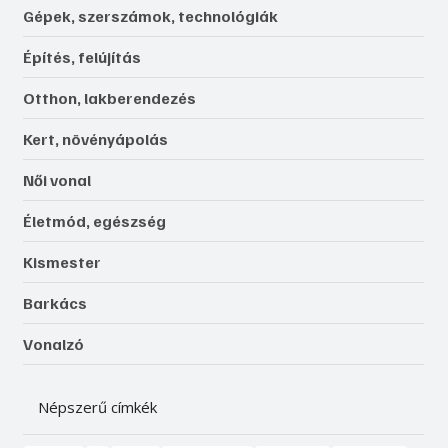
Gépek, szerszámok, technológiák
Építés, felújítás
Otthon, lakberendezés
Kert, növényápolás
Női vonal
Életmód, egészség
Kismester
Barkács
Vonalzó
Népszerű címkék