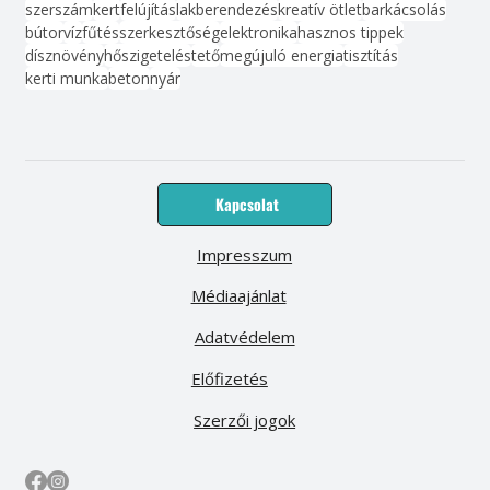
szerszám
kert
felújítás
lakberendezés
kreatív ötlet
barkácsolás
bútor
víz
fűtés
szerkesztőség
elektronika
hasznos tippek
dísznövény
hőszigetelés
tető
megújuló energia
tisztítás
kerti munka
beton
nyár
Kapcsolat
Impresszum
Médiaajánlat
Adatvédelem
Előfizetés
Szerzői jogok