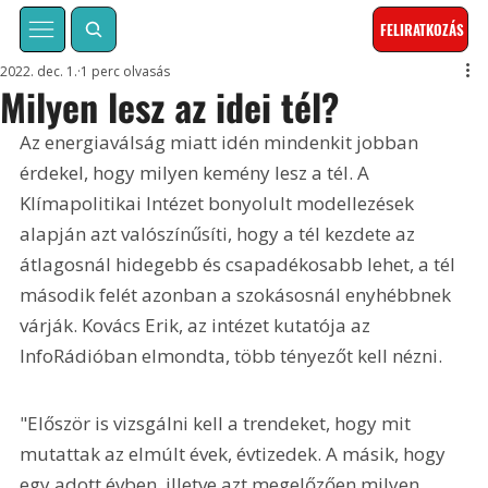
FELIRATKOZÁS
2022. dec. 1.
1 perc olvasás
Milyen lesz az idei tél?
Az energiaválság miatt idén mindenkit jobban 
érdekel, hogy milyen kemény lesz a tél. A 
Klímapolitikai Intézet bonyolult modellezések 
alapján azt valószínűsíti, hogy a tél kezdete az 
átlagosnál hidegebb és csapadékosabb lehet, a tél 
második felét azonban a szokásosnál enyhébbnek 
várják. Kovács Erik, az intézet kutatója az 
InfoRádióban elmondta, több tényezőt kell nézni.
"Először is vizsgálni kell a trendeket, hogy mit 
mutattak az elmúlt évek, évtizedek. A másik, hogy 
egy adott évben, illetve azt megelőzően milyen 