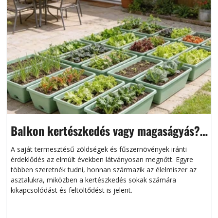
Balkon kertészkedés vagy magaságyás?
Helytakarékos kertészkedés
A saját termesztésű zöldségek és fűszernövények iránti
érdeklődés az elmúlt években látványosan megnőtt. Egyre
többen szeretnék tudni, honnan származik az élelmiszer az
l
asztalukra, miközben a kertészkedés sokak számára
kikapcsolódást és feltöltődést is jelent.
é
d