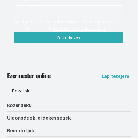
Igen, szeretnék feliratkozni, és elfogadom az 
adatkezelést. 
Adatvédelmi tájékoztató
Feliratkozás
Ezermester online
Lap tetejére
Rovatok
Közérdekű
Újdonságok, érdekességek
Bemutatjuk