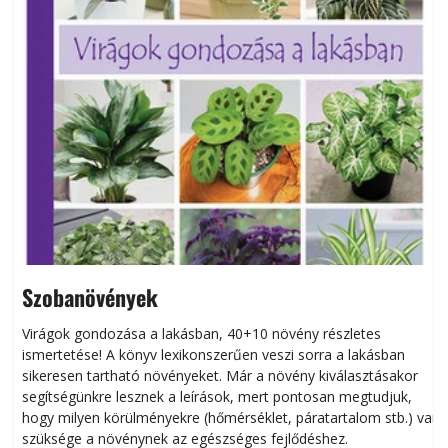
Szobanövények
Virágok gondozása a lakásban, 40+10 növény részletes
ismertetése! A könyv lexikonszerűen veszi sorra a lakásban
s
sikeresen tart­ha­tó növényeket. Már a növény kiválasztásakor
h
segítségünkre lesznek a leírások, mert pontosan megtudjuk,
k
hogy milyen körülményekre (hőmérséklet, páratartalom stb.) van
szüksége a növénynek az egészséges fejlődéshez.