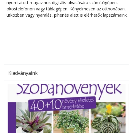
nyomtatott magazinok digitális olvasására számítógépen,
okostelefonon vagy táblagépen. Kényelmesen az otthonában,
útközben vagy nyaralás, pihenés alatt is elérhetők lapszámaink.
ú
Bárhol, bármikor, akár külföldön élve vagy dolgozva is
B
olvashatók az Ezermester lapszámai. A Laptapir kényelmes
megoldás, mert: – t
Kiadványaink