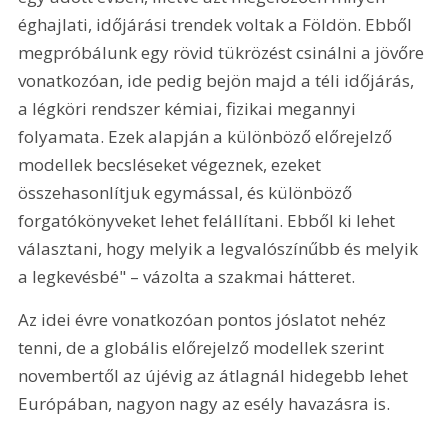
éghajlati, időjárási trendek voltak a Földön. Ebből 
megpróbálunk egy rövid tükrözést csinálni a jövőre 
vonatkozóan, ide pedig bejön majd a téli időjárás, 
a légköri rendszer kémiai, fizikai megannyi 
folyamata. Ezek alapján a különböző előrejelző 
modellek becsléseket végeznek, ezeket 
összehasonlítjuk egymással, és különböző 
forgatókönyveket lehet felállítani. Ebből ki lehet 
választani, hogy melyik a legvalószínűbb és melyik 
a legkevésbé" – vázolta a szakmai hátteret.
Az idei évre vonatkozóan pontos jóslatot nehéz 
tenni, de a globális előrejelző modellek szerint 
novembertől az újévig az átlagnál hidegebb lehet 
Európában, nagyon nagy az esély havazásra is.