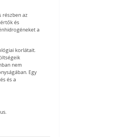
s részben az 
értők és 
szénhidrogéneket a 
ógiai korlátait. 
öltségeik 
onban nem 
onyságában. Egy 
és és a 
us.