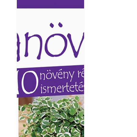
Ezermester lapszámai. A
Ezermester lapszámai
Laptapir kényelmes megoldás,
Laptapir kényelmes 
mert: – t
mert: – t
Yamaha koncepci