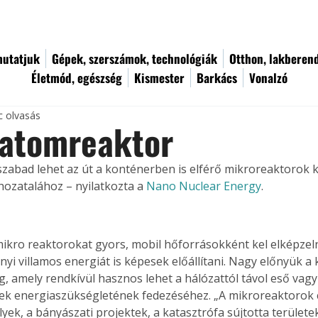
utatjuk
Gépek, szerszámok, technológiák
Otthon, lakberen
Életmód, egészség
Kismester
Barkács
Vonalzó
c olvasás
 atomreaktor
abad lehet az út a konténerben is elférő mikroreaktorok 
ozatalához – nyilatkozta a 
Nano Nuclear Energy
.
mikro reaktorokat gyors, mobil hőforrásokként kel elképzeln
yi villamos energiát is képesek előállítani. Nagy előnyük a
ág, amely rendkívül hasznos lehet a hálózattól távol eső vag
etek energiaszükségletének fedezéséhez. „A mikroreaktorok c
lyek, a bányászati projektek, a katasztrófa sújtotta területek