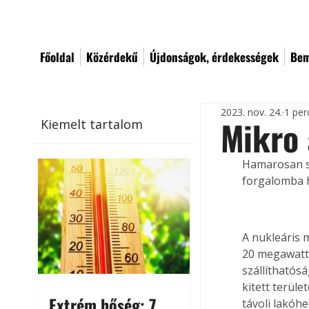
Főoldal
Közérdekű
Újdonságok, érdekességek
Bem
2023. nov. 24.
1 per
Mikro
Kiemelt tartalom
Hamarosan sz
forgalomba h
A nukleáris 
20 megawattn
szállíthatós
kitett terül
Extrém hőség: 7
távoli lakóhe