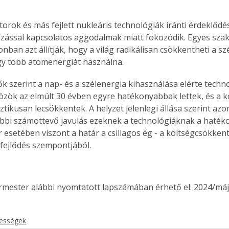
torok és más fejlett nukleáris technológiák iránti érdeklődé
ozással kapcsolatos aggodalmak miatt fokozódik. Egyes szak
onban azt állítják, hogy a világ radikálisan csökkentheti a 
ogy több atomenergiát használna.
 szerint a nap- és a szélenergia kihasználása elérte technol
özök az elmúlt 30 évben egyre hatékonyabbak lettek, és a k
ztikusan lecsökkentek. A helyzet jelenlegi állása szerint az
bbi számottevő javulás ezeknek a technológiáknak a haték
 esetében viszont a határ a csillagos ég - a költségcsökkent
 fejlődés szempontjából.
ermester alábbi nyomtatott lapszámában érhető el: 2024/máj
kességek