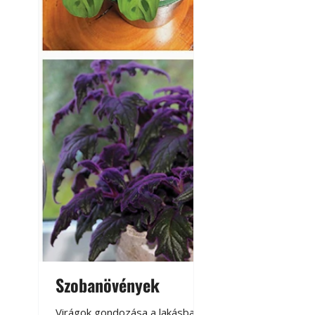
Szobanövények
Virágoskert: k
teraszon, laká
Virágok gondozása a lakásban,