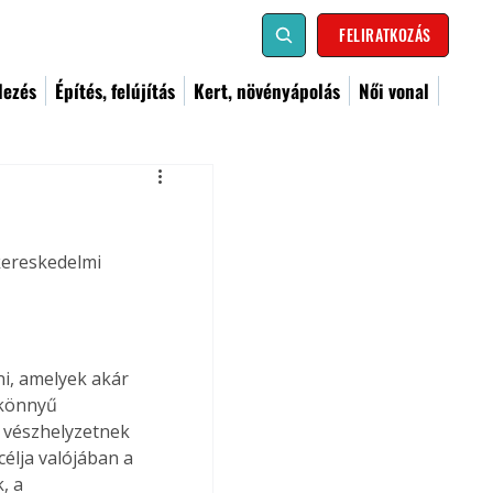
FELIRATKOZÁS
dezés
Építés, felújítás
Kert, növényápolás
Női vonal
kereskedelmi 
i, amelyek akár 
 könnyű 
y vészhelyzetnek 
élja valójában a 
, a 