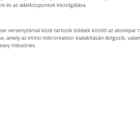
ok és az adatközpontok kiszolgálása.
ar versenytársai közé tartozik többek között az atomipar n
, amely az eVinci mikroreaktor kialakításán dolgozik, valam
eavy Industries.