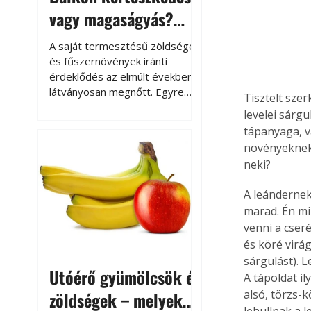
vagy magaságyás?
Helytakarékos
A saját termesztésű zöldségek
kertészkedés
és fűszernövények iránti
érdeklődés az elmúlt években
látványosan megnőtt. Egyre
Tisztelt sze
többen szeretnék tudni, honnan
levelei sárgu
származik az élelmiszer az
tápanyaga, v
asztalukra, miközben a
növényeknek.
kertészkedés sokak számára
neki?
kikapcsolódást és feltöltődést
is jelent.
A leándernek
marad. Én mi
venni a cseré
és köré virá
sárgulást). 
Utóérő gyümölcsök és
A tápoldat il
alsó, törzs-k
zöldségek – melyek
lehullnak a l