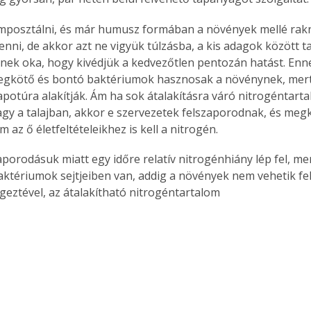
tenni, de akkor azt ne vigyük túlzásba, a kis adagok között t
nnek oka, hogy kivédjük a kedvezőtlen pentozán hatást. Enn
Együtt jobban megéri!
egkötő és bontó baktériumok hasznosak a növénynek, mert 
Bővebb információ itt!
lapotúra alakítják. Ám ha sok átalakításra váró nitrogéntart
k az
Együtt jobban megéri! A
mester
gy a talajban, akkor e szervezetek felszaporodnak, és megk
könyvek tetszőleges
er Old
párosítással kedvezményes
ám az ő életfeltételeikhez is kell a nitrogén.
áron, 0 Ft postaköltséggel
ptapir új,
megrendelhetők!
és egyedi
aktériumok sejtjeiben van, addig a növények nem vehetik fe
tt
eztével, az átalakítható nitrogéntartalom 
lvasására
elefonon
nyelmesen
ben vagy
t is
. Bárhol,
ön élve
ashatók az