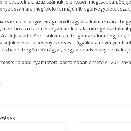
l elpusztulnak, azaz számuk jelentősen megcsappan. Sejtje
ények számára megfelelő formájú nitrogénvegyületek szaba
, mert hosszú távon e folyamatok a talaj nitrogéntartalmát j
ás ideje alatt előbb csökken a nitrogéntartalom. Legjobb, h
 adjuk ezeket a növényi szerves trágyákat a növényeinknek
uszban nitrogén műtrágyát, hogy a relatív hiány ne alakuljo
ermester alábbi nyomtatott lapszámában érhető el: 2011/nyá
s
yzések