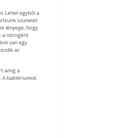
artsunk szünetet 
ek lényege, hogy 
a nitrogént 
alom van egy 
ezdik az 
l. A baktériumok 