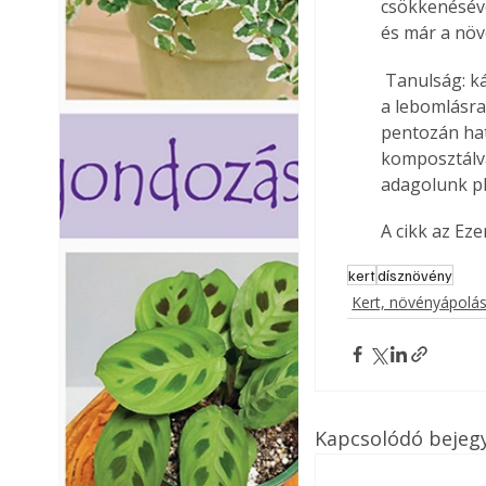
csökkenéséve
és már a növ
 Tanulság: kávézacc és pillangós virágú zöldtrágyák alkalmazására, hogy hagyni kell időt 
a lebomlásra
pentozán hat
komposztálva
adagolunk pl
A cikk az Ez
kert
dísznövény
Kert, növényápolá
Kapcsolódó bejeg