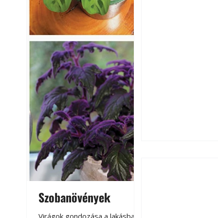
Szobanövények
Virágoskert: k
teraszon, laká
Virágok gondozása a lakásban,