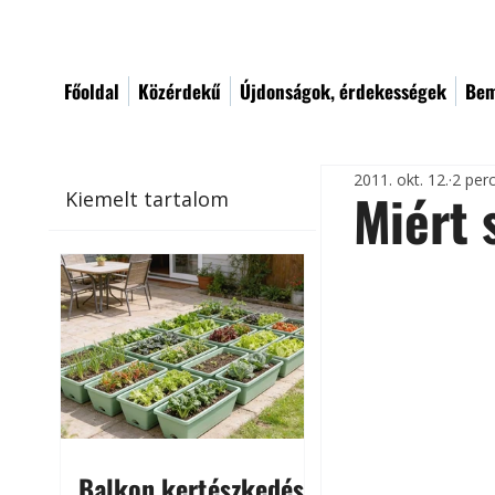
Főoldal
Közérdekű
Újdonságok, érdekességek
Bem
2011. okt. 12.
2 per
Miért 
Kiemelt tartalom
Balkon kertészkedés