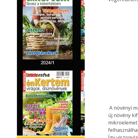
 A növényi magok, mint a kávé is tele vannak minden szükséges tápanyaggal, hiszen egy 
új növény kif
mikroelemet 
felhasználha
Így viszonyl