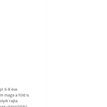
l. 6-8 éve 
 maga a föld is 
yik rajta. 
yag utánpótlás).