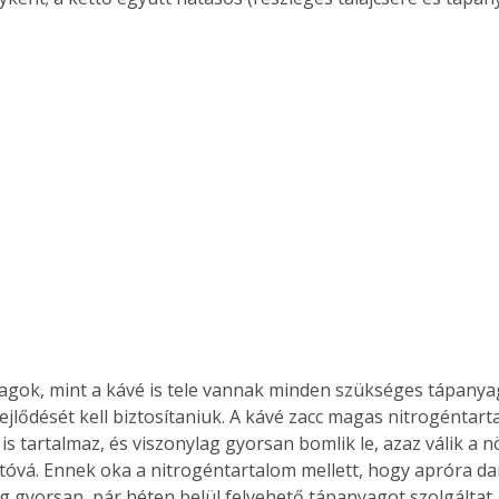
ejlődését kell biztosítaniuk. A kávé zacc magas nitrogéntart
is tartalmaz, és viszonylag gyorsan bomlik le, azaz válik a
tóvá. Ennek oka a nitrogéntartalom mellett, hogy apróra dar
ag gyorsan, pár héten belül felvehető tápanyagot szolgáltat.