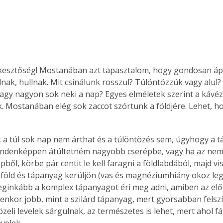
rkesztőség! Mostanában azt tapasztalom, hogy gondosan áp
lnak, hullnak. Mit csinálunk rosszul? Túlöntözzük vagy alul?
agy nagyon sok neki a nap? Egyes elméletek szerint a kávéza
 Mostanában elég sok zaccot szórtunk a földjére. Lehet, ho
 a túl sok nap nem árthat és a túlöntözés sem, úgyhogy a 
ndenképpen átültetném nagyobb cserépbe, vagy ha az nem m
pből, körbe pár centit le kell faragni a földlabdából, majd vi
gföld és tápanyag kerüljön (vas és magnéziumhiány okoz le
Leginkább a komplex tápanyagot éri meg adni, amiben az elő
yenkor jobb, mint a szilárd tápanyag, mert gyorsabban felszí
özeli levelek sárgulnak, az természetes is lehet, mert ahol fá
evelek.