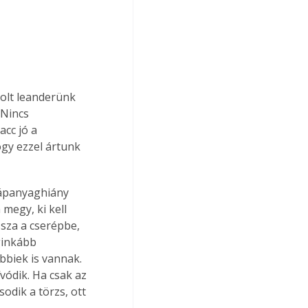
olt leanderünk 
 Nincs 
cc jó a 
gy ezzel ártunk 
tápanyaghiány 
egy, ki kell 
ssza a cserépbe, 
ginkább 
bbiek is vannak. 
vódik. Ha csak az 
sodik a törzs, ott 