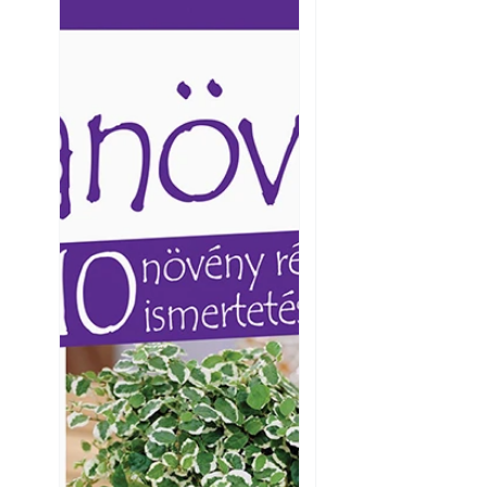
Ezermester lapszámai. A
Ezermester lapszámai
Laptapir kényelmes megoldás,
Laptapir kényelmes 
mert: – t
mert: – t