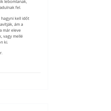
ik lebomlanak, 
dulnak fel.
avítják, ám a 
a már eleve 
, vagy mellé 
n ki.
r.