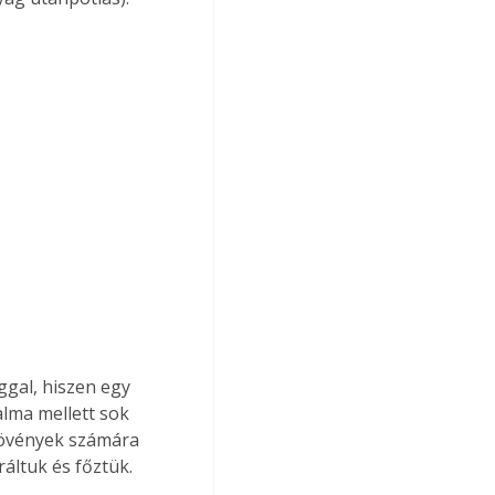
alma mellett sok 
 növények számára 
áltuk és főztük. 
 