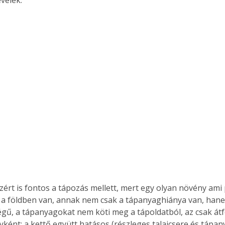
zért is fontos a tápozás mellett, mert egy olyan növény ami p
 földben van, annak nem csak a tápanyaghiánya van, hanem
gű, a tápanyagokat nem köti meg a tápoldatból, az csak átfol
ént; a kettő együtt hatásos (részleges talajcsere és tápan