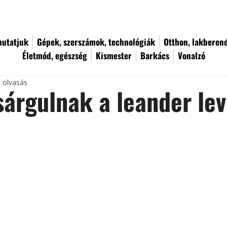
utatjuk
Gépek, szerszámok, technológiák
Otthon, lakberen
Életmód, egészség
Kismester
Barkács
Vonalzó
c olvasás
sárgulnak a leander lev