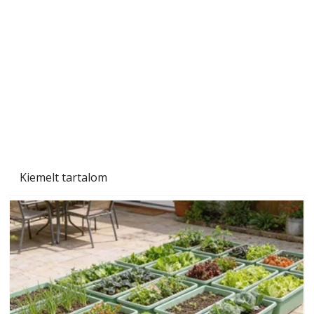
Tiszta homlokzat éveken át
Kiemelt tartalom