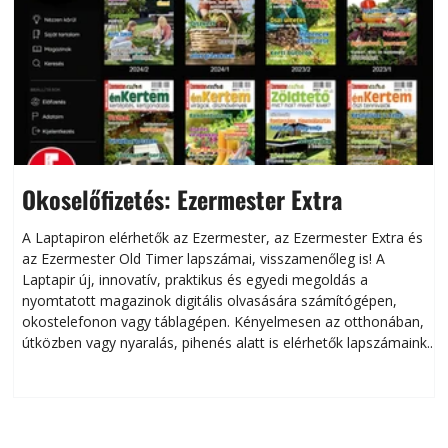
Okoselőfizetés: Ezermester Extra
A Laptapiron elérhetők az Ezermester, az Ezermester Extra és
az Ezermester Old Timer lapszámai, visszamenőleg is! A
Laptapir új, innovatív, praktikus és egyedi megoldás a
L
nyomtatott magazinok digitális olvasására számítógépen,
okostelefonon vagy táblagépen. Kényelmesen az otthonában,
útközben vagy nyaralás, pihenés alatt is elérhetők lapszámaink.
ú
Bárhol, bármikor, akár külföldön élve vagy dolgozva is
B
olvashatók az Ezermester lapszámai. A Laptapir kényelmes
megoldás, mert: – t