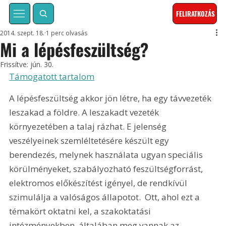
FELIRATKOZÁS
2014. szept. 18.
1 perc olvasás
Mi a lépésfeszültség?
Frissítve:
jún. 30.
Támogatott tartalom
A lépésfeszültség akkor jön létre, ha egy távvezeték 
leszakad a földre. A leszakadt vezeték 
környezetében a talaj rázhat. E jelenség 
veszélyeinek szemléltetésére készült egy 
berendezés, melynek használata ugyan speciális 
körülményeket, szabályozható feszültségforrást, 
elektromos előkészítést igényel, de rendkívül 
szimulálja a valóságos állapotot.  Ott, ahol ezt a 
témakört oktatni kel, a szakoktatási 
intézményekben, általában meg vannak az 