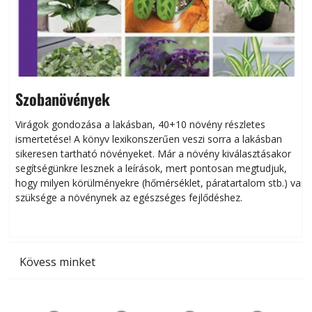
Szobanövények
Virágok gondozása a lakásban, 40+10 növény részletes
ismertetése! A könyv lexikonszerűen veszi sorra a lakásban
s
sikeresen tart­ha­tó növényeket. Már a növény kiválasztásakor
h
segítségünkre lesznek a leírások, mert pontosan megtudjuk,
k
hogy milyen körülményekre (hőmérséklet, páratartalom stb.) van
szüksége a növénynek az egészséges fejlődéshez.
t
Kövess minket