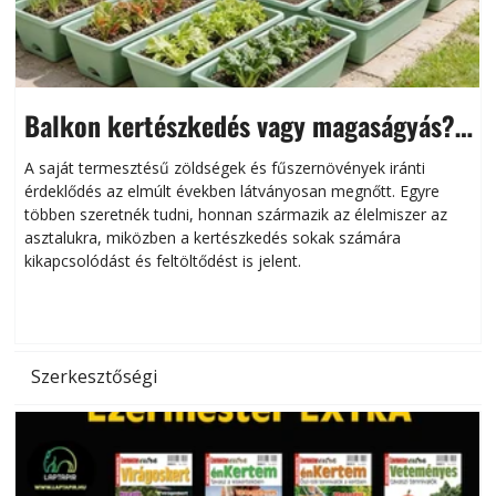
Balkon kertészkedés vagy magaságyás?
Helytakarékos kertészkedés
A saját termesztésű zöldségek és fűszernövények iránti
érdeklődés az elmúlt években látványosan megnőtt. Egyre
többen szeretnék tudni, honnan származik az élelmiszer az
l
asztalukra, miközben a kertészkedés sokak számára
kikapcsolódást és feltöltődést is jelent.
é
d
Szerkesztőségi