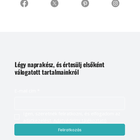
Légy naprakész, és értesülj elsőként
válogatott tartalmainkról
E-mail cím
*
Igen, szeretnék feliratkozni, és elfogadom az 
adatkezelést. 
Adatvédelmi tájékoztató
Feliratkozás