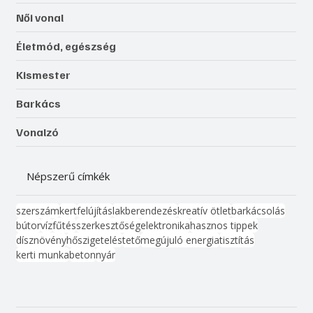
Női vonal
Életmód, egészség
Kismester
Barkács
Vonalzó
Népszerű címkék
szerszám
kert
felújítás
lakberendezés
kreatív ötlet
barkácsolás
bútor
víz
fűtés
szerkesztőség
elektronika
hasznos tippek
dísznövény
hőszigetelés
tető
megújuló energia
tisztítás
kerti munka
beton
nyár