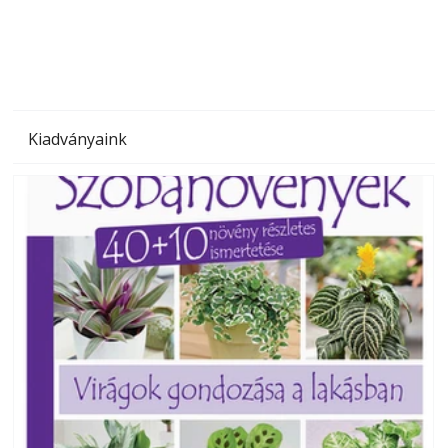
megoldás, mert: – t
Kiadványaink