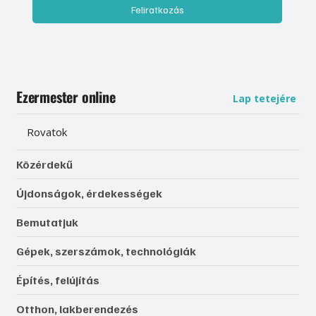
Feliratkozás
Ezermester online
Lap tetejére
Rovatok
Közérdekű
Újdonságok, érdekességek
Bemutatjuk
Gépek, szerszámok, technológiák
Építés, felújítás
Otthon, lakberendezés