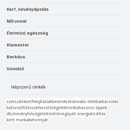
Kert, növényápolás
Női vonal
Életmód, egészség
Kismester
Barkács
Vonalzó
Népszerű címkék
szerszám
kert
felújítás
lakberendezés
kreatív ötlet
barkácsolás
bútor
víz
fűtés
szerkesztőség
elektronika
hasznos tippek
dísznövény
hőszigetelés
tető
megújuló energia
tisztítás
kerti munka
beton
nyár