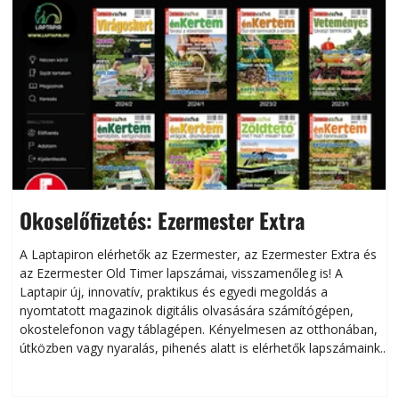
Okoselőfizetés: Ezermester Extra
A Laptapiron elérhetők az Ezermester, az Ezermester Extra és
az Ezermester Old Timer lapszámai, visszamenőleg is! A
Laptapir új, innovatív, praktikus és egyedi megoldás a
L
nyomtatott magazinok digitális olvasására számítógépen,
okostelefonon vagy táblagépen. Kényelmesen az otthonában,
útközben vagy nyaralás, pihenés alatt is elérhetők lapszámaink.
ú
Bárhol, bármikor, akár külföldön élve vagy dolgozva is
B
olvashatók az Ezermester lapszámai. A Laptapir kényelmes