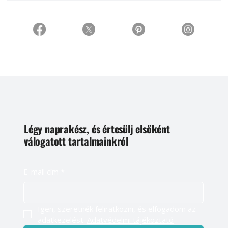
Légy naprakész, és értesülj elsőként
válogatott tartalmainkról
E-mail cím
*
Igen, szeretnék feliratkozni, és elfogadom az 
adatkezelést. 
Adatvédelmi tájékoztató