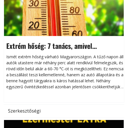
Extrém hőség: 7 tanács, amivel
megóvhatjuk autónkat a nyári károktól
Ismét extrém hőség várható Magyarországon. A tűző napon álló
autók utastere már néhány perc alatt rendkívül felmelegszik, és
rövid időn belül akár a 60-70 °C-ot is megközelítheti. Ez nemcsak
n
a beszállást teszi kellemetlenné, hanem az autó állapotára és a
benne hagyott tárgyakra is káros hatással lehet. Néhány
egyszerű óvintézkedéssel azonban jelentősen csökkenthetjük a
hőség káros hatásait.
l
Szerkesztőségi