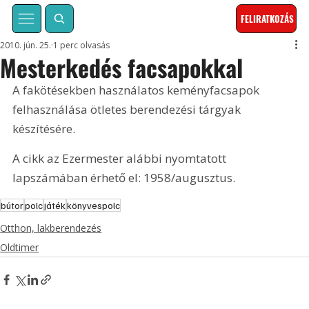
FELIRATKOZÁS
2010. jún. 25.
1 perc olvasás
Mesterkedés facsapokkal
A fakötésekben használatos keményfacsapok 
felhasználása ötletes berendezési tárgyak 
készítésére. 
A cikk az Ezermester alábbi nyomtatott 
lapszámában érhető el: 1958/augusztus.
bútor
polc
játék
könyvespolc
Otthon, lakberendezés
Oldtimer