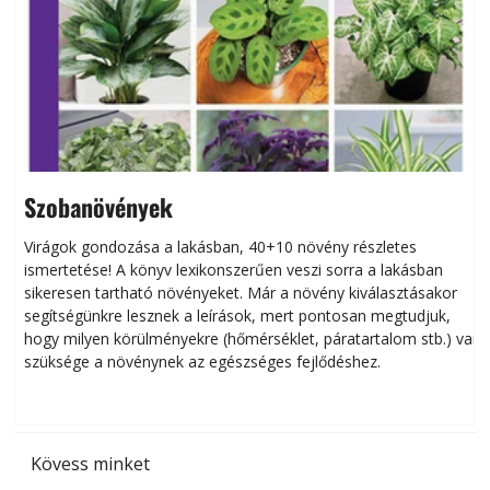
Szobanövények
Virágok gondozása a lakásban, 40+10 növény részletes
ismertetése! A könyv lexikonszerűen veszi sorra a lakásban
s
sikeresen tart­ha­tó növényeket. Már a növény kiválasztásakor
h
segítségünkre lesznek a leírások, mert pontosan megtudjuk,
k
hogy milyen körülményekre (hőmérséklet, páratartalom stb.) van
szüksége a növénynek az egészséges fejlődéshez.
t
Kövess minket