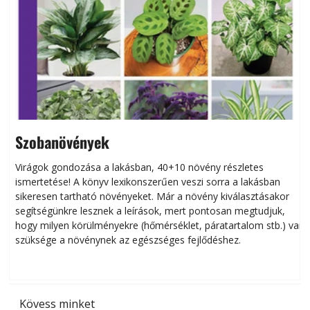
Szobanövények
Virágok gondozása a lakásban, 40+10 növény részletes
ismertetése! A könyv lexikonszerűen veszi sorra a lakásban
s
sikeresen tart­ha­tó növényeket. Már a növény kiválasztásakor
h
segítségünkre lesznek a leírások, mert pontosan megtudjuk,
k
hogy milyen körülményekre (hőmérséklet, páratartalom stb.) van
szüksége a növénynek az egészséges fejlődéshez.
t
Kövess minket