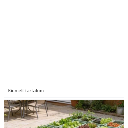
Szárazság a kertben – az aszály hatása a
növényekre és a védekezés lehetőségei
Kiemelt tartalom