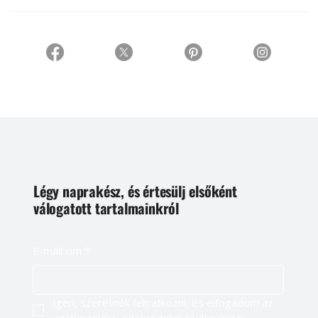
Légy naprakész, és értesülj elsőként
válogatott tartalmainkról
E-mail cím
*
Igen, szeretnék feliratkozni, és elfogadom az 