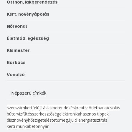
Otthon, lakberendezés
Kert, növényápolás
Női vonal
Életmód, egészség
Kismester
Barkács
Vonalzó
Népszerű címkék
szerszám
kert
felújítás
lakberendezés
kreatív ötlet
barkácsolás
bútor
víz
fűtés
szerkesztőség
elektronika
hasznos tippek
dísznövény
hőszigetelés
tető
megújuló energia
tisztítás
kerti munka
beton
nyár