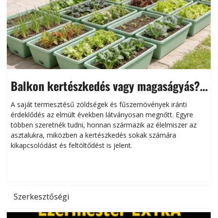
Balkon kertészkedés vagy magaságyás?
Helytakarékos kertészkedés
A saját termesztésű zöldségek és fűszernövények iránti
érdeklődés az elmúlt években látványosan megnőtt. Egyre
többen szeretnék tudni, honnan származik az élelmiszer az
l
asztalukra, miközben a kertészkedés sokak számára
kikapcsolódást és feltöltődést is jelent.
é
d
Szerkesztőségi