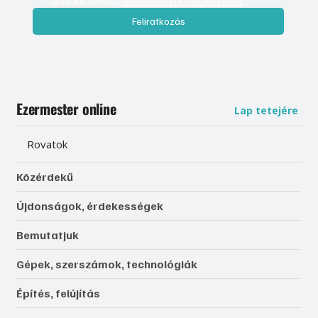
adatkezelést. 
Adatvédelmi tájékoztató
Feliratkozás
Ezermester online
Lap tetejére
Rovatok
Közérdekű
Újdonságok, érdekességek
Bemutatjuk
Gépek, szerszámok, technológiák
Építés, felújítás