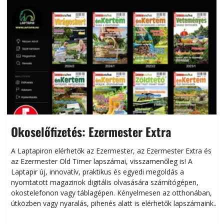
Okoselőfizetés: Ezermester Extra
A Laptapiron elérhetők az Ezermester, az Ezermester Extra és
az Ezermester Old Timer lapszámai, visszamenőleg is! A
Laptapir új, innovatív, praktikus és egyedi megoldás a
L
nyomtatott magazinok digitális olvasására számítógépen,
okostelefonon vagy táblagépen. Kényelmesen az otthonában,
útközben vagy nyaralás, pihenés alatt is elérhetők lapszámaink.
ú
Bárhol, bármikor, akár külföldön élve vagy dolgozva is
B