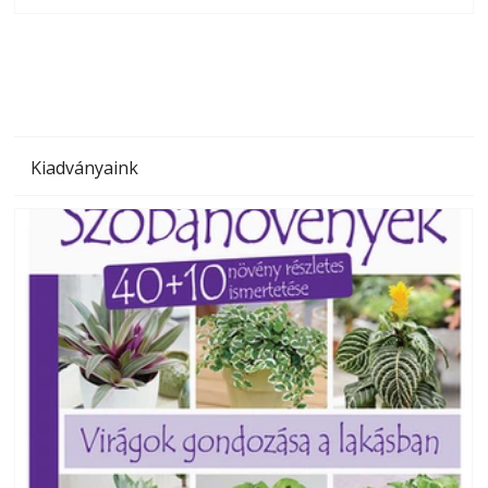
olvashatók az Ezermester lapszámai. A Laptapir kényelmes
megoldás, mert: – t
Kiadványaink