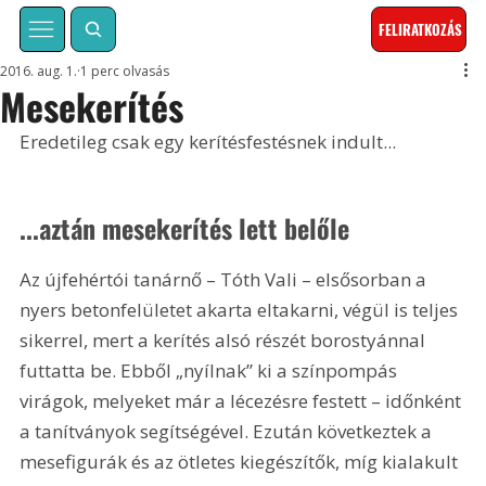
FELIRATKOZÁS
2016. aug. 1.
1 perc olvasás
Mesekerítés
Eredetileg csak egy kerítésfestésnek indult... 
...aztán mesekerítés lett belőle
Az újfehértói tanárnő – Tóth Vali – elsősorban a 
nyers betonfelületet akarta eltakarni, végül is teljes 
sikerrel, mert a kerítés alsó részét borostyánnal 
futtatta be. Ebből „nyílnak” ki a színpompás 
virágok, melyeket már a lécezésre festett – időnként 
a tanítványok segítségével. Ezután következtek a 
mesefigurák és az ötletes kiegészítők, míg kialakult 