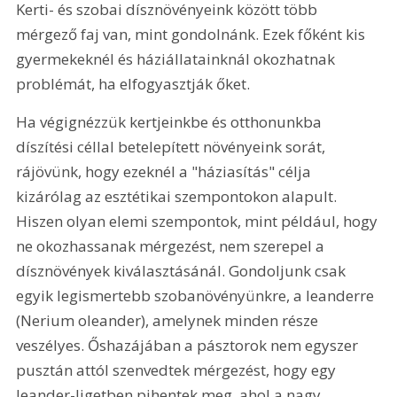
Kerti- és szobai dísznövényeink között több 
mérgező faj van, mint gondolnánk. Ezek főként kis 
gyermekeknél és háziállatainknál okozhatnak 
problémát, ha elfogyasztják őket.
Ha végignézzük kertjeinkbe és otthonunkba 
díszítési céllal betelepített növényeink sorát, 
rájövünk, hogy ezeknél a "háziasítás" célja 
kizárólag az esztétikai szempontokon alapult. 
Hiszen olyan elemi szempontok, mint például, hogy 
ne okozhassanak mérgezést, nem szerepel a 
dísznövények kiválasztásánál. Gondoljunk csak 
egyik legismertebb szobanövényünkre, a leanderre 
(Nerium oleander), amelynek minden része 
veszélyes. Őshazájában a pásztorok nem egyszer 
pusztán attól szenvedtek mérgezést, hogy egy 
leander-ligetben pihentek meg, ahol a nagy 