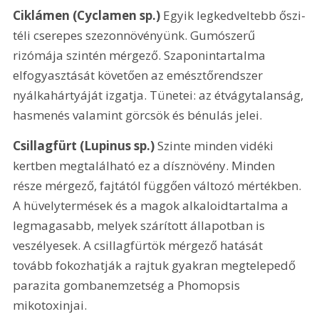
Ciklámen (Cyclamen sp.)
 Egyik legkedveltebb őszi-
téli cserepes szezonnövényünk. Gumószerű 
rizómája szintén mérgező. Szaponintartalma 
elfogyasztását követően az emésztőrendszer 
nyálkahártyáját izgatja. Tünetei: az étvágytalanság, 
hasmenés valamint görcsök és bénulás jelei. 
Csillagfürt (Lupinus sp.)
 Szinte minden vidéki 
kertben megtalálható ez a dísznövény. Minden 
része mérgező, fajtától függően változó mértékben. 
A hüvelytermések és a magok alkaloidtartalma a 
legmagasabb, melyek szárított állapotban is 
veszélyesek. A csillagfürtök mérgező hatását 
tovább fokozhatják a rajtuk gyakran megtelepedő 
parazita gombanemzetség a Phomopsis 
mikotoxinjai.