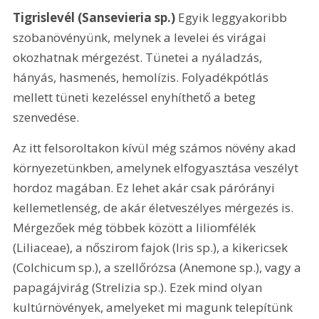
Tigrislevél (Sansevieria sp.)
 Egyik leggyakoribb 
szobanövényünk, melynek a levelei és virágai 
okozhatnak mérgezést. Tünetei a nyáladzás, 
hányás, hasmenés, hemolízis. Folyadékpótlás 
mellett tüneti kezeléssel enyhíthető a beteg 
szenvedése.
Az itt felsoroltakon kívül még számos növény akad 
környezetünkben, amelynek elfogyasztása veszélyt 
hordoz magában. Ez lehet akár csak párórányi 
kellemetlenség, de akár életveszélyes mérgezés is. 
Mérgezőek még többek között a liliomfélék 
(Liliaceae), a nőszirom fajok (Iris sp.), a kikericsek 
(Colchicum sp.), a szellőrózsa (Anemone sp.), vagy a 
papagájvirág (Strelizia sp.). Ezek mind olyan 
kultúrnövények, amelyeket mi magunk telepítünk 