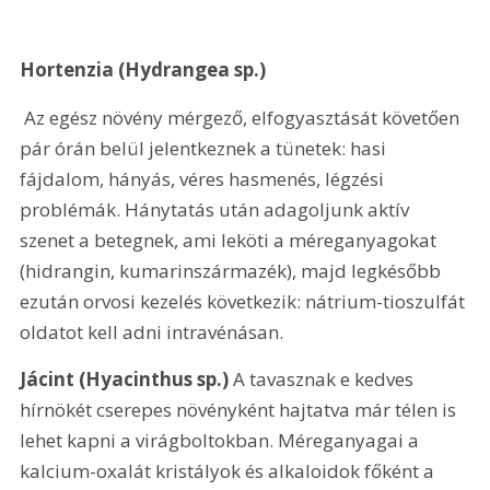
Hortenzia (Hydrangea sp.)
 Az egész növény mérgező, elfogyasztását követően 
pár órán belül jelentkeznek a tünetek: hasi 
fájdalom, hányás, véres hasmenés, légzési 
problémák. Hánytatás után adagoljunk aktív 
szenet a betegnek, ami leköti a méreganyagokat 
(hidrangin, kumarinszármazék), majd legkésőbb 
ezután orvosi kezelés következik: nátrium-tioszulfát 
oldatot kell adni intravénásan. 
Jácint (Hyacinthus sp.)
 A tavasznak e kedves 
hírnökét cserepes növényként hajtatva már télen is 
lehet kapni a virágboltokban. Méreganyagai a 
kalcium-oxalát kristályok és alkaloidok főként a 