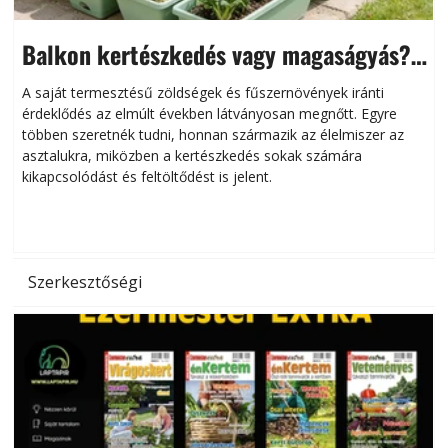
Balkon kertészkedés vagy magaságyás?
Helytakarékos kertészkedés
A saját termesztésű zöldségek és fűszernövények iránti
érdeklődés az elmúlt években látványosan megnőtt. Egyre
többen szeretnék tudni, honnan származik az élelmiszer az
l
asztalukra, miközben a kertészkedés sokak számára
kikapcsolódást és feltöltődést is jelent.
é
d
Szerkesztőségi