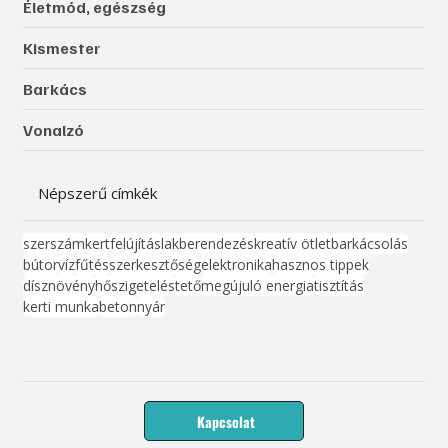
Életmód, egészség
Kismester
Barkács
Vonalzó
Népszerű címkék
szerszám
kert
felújítás
lakberendezés
kreatív ötlet
barkácsolás
bútor
víz
fűtés
szerkesztőség
elektronika
hasznos tippek
dísznövény
hőszigetelés
tető
megújuló energia
tisztítás
kerti munka
beton
nyár
Kapcsolat