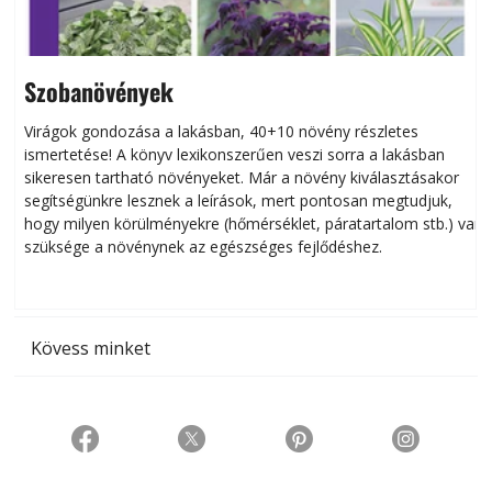
Szobanövények
Virágok gondozása a lakásban, 40+10 növény részletes
ismertetése! A könyv lexikonszerűen veszi sorra a lakásban
s
sikeresen tart­ha­tó növényeket. Már a növény kiválasztásakor
h
segítségünkre lesznek a leírások, mert pontosan megtudjuk,
k
hogy milyen körülményekre (hőmérséklet, páratartalom stb.) van
szüksége a növénynek az egészséges fejlődéshez.
t
Kövess minket