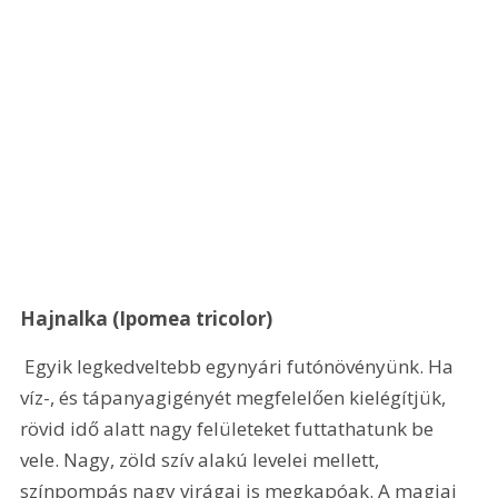
Hajnalka (Ipomea tricolor)
 Egyik legkedveltebb egynyári futónövényünk. Ha 
víz-, és tápanyagigényét megfelelően kielégítjük, 
rövid idő alatt nagy felületeket futtathatunk be 
vele. Nagy, zöld szív alakú levelei mellett, 
színpompás nagy virágai is megkapóak. A magjai 