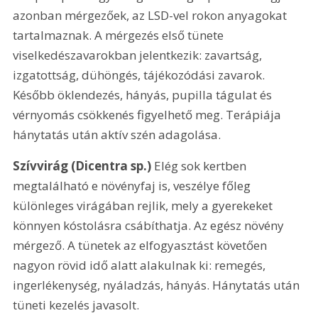
azonban mérgezőek, az LSD-vel rokon anyagokat 
tartalmaznak. A mérgezés első tünete 
viselkedészavarokban jelentkezik: zavartság, 
izgatottság, dühöngés, tájékozódási zavarok. 
Később öklendezés, hányás, pupilla tágulat és 
vérnyomás csökkenés figyelhető meg. Terápiája 
hánytatás után aktív szén adagolása.
Szívvirág (Dicentra sp.)
 Elég sok kertben 
megtalálható e növényfaj is, veszélye főleg 
különleges virágában rejlik, mely a gyerekeket 
könnyen kóstolásra csábíthatja. Az egész növény 
mérgező. A tünetek az elfogyasztást követően 
nagyon rövid idő alatt alakulnak ki: remegés, 
ingerlékenység, nyáladzás, hányás. Hánytatás után 
tüneti kezelés javasolt.