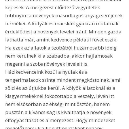
képesek. A mérgezést előidéző vegyületek 
többnyire a növények másodlagos anyagcseréjének 
termékei. A kutyák és macskák gyakran mutatnak 
érdeklődést a növények levelei iránt. Minden gazda 
láthatta már, amint kedvence például füvet eszik. 
Ha ezek az állatok a szobából huzamosabb ideig 
nem kerülnek ki a szabadba, akkor hajlamosak 
megenni a szobanövények leveleit is. 
Házikedvenceink közül a nyulak és a 
tengerimalacok szinte mindent megkóstolnak, ami 
zöld és az útjukba kerül. A kölyök állatoknál és a 
kisgyermekeknél fokozottabb a veszély, lévén itt 
nem elsősorban az éhség, mint ösztön, hanem 
pusztán a kíváncsiság is kiválthatja e növények 
elfogyasztását és a mérgezést. Hogy mindezeket 
megelőzhessük álljon itt példaként néhány 