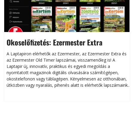
Okoselőfizetés: Ezermester Extra
A Laptapiron elérhetők az Ezermester, az Ezermester Extra és
az Ezermester Old Timer lapszámai, visszamenőleg is! A
Laptapir új, innovatív, praktikus és egyedi megoldás a
L
nyomtatott magazinok digitális olvasására számítógépen,
okostelefonon vagy táblagépen. Kényelmesen az otthonában,
útközben vagy nyaralás, pihenés alatt is elérhetők lapszámaink.
ú
Bárhol, bármikor, akár külföldön élve vagy dolgozva is
B
olvashatók az Ezermester lapszámai. A Laptapir kényelmes
megoldás, mert: – t