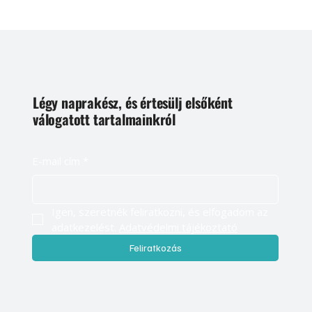
Légy naprakész, és értesülj elsőként
válogatott tartalmainkról
E-mail cím
*
Igen, szeretnék feliratkozni, és elfogadom az 
adatkezelést. 
Adatvédelmi tájékoztató
Feliratkozás