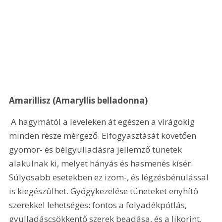
Amarillisz (Amaryllis belladonna)
 A hagymától a leveleken át egészen a virágokig 
minden része mérgező. Elfogyasztását követően 
gyomor- és bélgyulladásra jellemző tünetek 
alakulnak ki, melyet hányás és hasmenés kísér. 
Súlyosabb esetekben ez izom-, és légzésbénulással 
is kiegészülhet. Gyógykezelése tüneteket enyhítő 
szerekkel lehetséges: fontos a folyadékpótlás, 
gyulladáscsökkentő szerek beadása, és a likorint, 