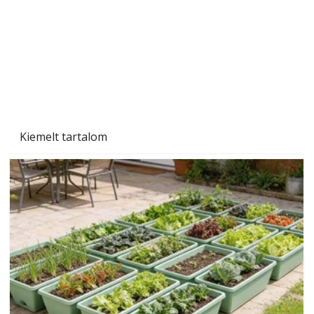
Szárazság a kertben – az aszály hatása a
növényekre és a védekezés lehetőségei
Kiemelt tartalom