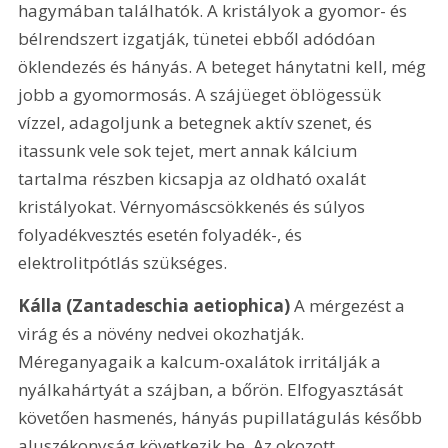
hagymában találhatók. A kristályok a gyomor- és 
bélrendszert izgatják, tünetei ebből adódóan 
öklendezés és hányás. A beteget hánytatni kell, még 
jobb a gyomormosás. A szájüeget öblögessük 
vízzel, adagoljunk a betegnek aktív szenet, és 
itassunk vele sok tejet, mert annak kálcium 
tartalma részben kicsapja az oldható oxalát 
kristályokat. Vérnyomáscsökkenés és súlyos 
folyadékvesztés esetén folyadék-, és 
elektrolitpótlás szükséges.
Kálla (Zantadeschia aetiophica)
 A mérgezést a 
virág és a növény nedvei okozhatják. 
Méreganyagaik a kalcum-oxalátok irritálják a 
nyálkahártyát a szájban, a bőrön. Elfogyasztását 
követően hasmenés, hányás pupillatágulás később 
aluszékonyság következik be. Az okozott 