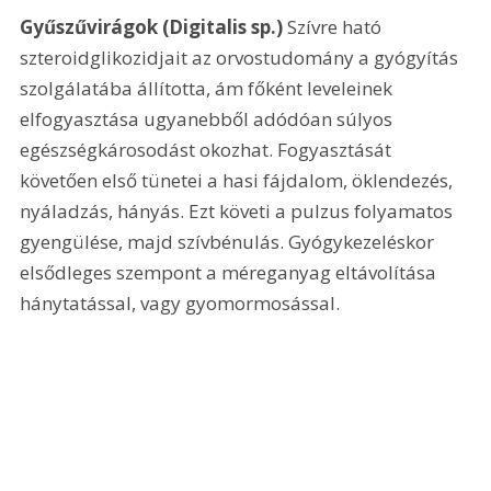
Gyűszűvirágok (Digitalis sp.)
 Szívre ható 
szteroidglikozidjait az orvostudomány a gyógyítás 
szolgálatába állította, ám főként leveleinek 
elfogyasztása ugyanebből adódóan súlyos 
egészségkárosodást okozhat. Fogyasztását 
követően első tünetei a hasi fájdalom, öklendezés, 
nyáladzás, hányás. Ezt követi a pulzus folyamatos 
gyengülése, majd szívbénulás. Gyógykezeléskor 
elsődleges szempont a méreganyag eltávolítása 
hánytatással, vagy gyomormosással.