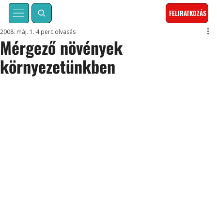
FELIRATKOZÁS
2008. máj. 1.
4 perc olvasás
Mérgező növények
környezetünkben