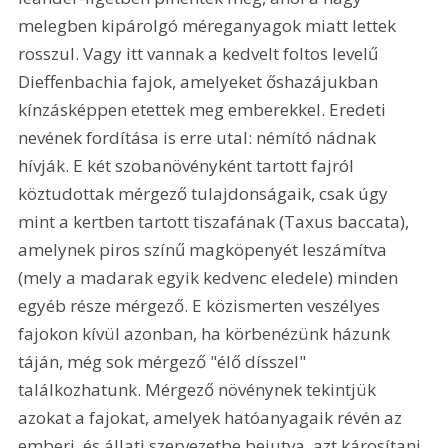
melegben kipárolgó méreganyagok miatt lettek 
rosszul. Vagy itt vannak a kedvelt foltos levelű 
Dieffenbachia fajok, amelyeket őshazájukban 
kínzásképpen etettek meg emberekkel. Eredeti 
nevének fordítása is erre utal: némító nádnak 
hívják. E két szobanövényként tartott fajról 
köztudottak mérgező tulajdonságaik, csak úgy 
mint a kertben tartott tiszafának (Taxus baccata), 
amelynek piros színű magköpenyét leszámítva 
(mely a madarak egyik kedvenc eledele) minden 
egyéb része mérgező. E közismerten veszélyes 
fajokon kívül azonban, ha körbenézünk házunk 
táján, még sok mérgező "élő dísszel" 
találkozhatunk. Mérgező növénynek tekintjük 
azokat a fajokat, amelyek hatóanyagaik révén az 
emberi, és állati szervezetbe bejutva, azt károsítani 