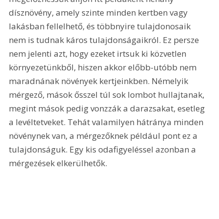
dísznövény, amely szinte minden kertben vagy 
lakásban fellelhető, és többnyire tulajdonosaik 
nem is tudnak káros tulajdonságaikról. Ez persze 
nem jelenti azt, hogy ezeket irtsuk ki közvetlen 
környezetünkből, hiszen akkor előbb-utóbb nem 
maradnának növények kertjeinkben. Némelyik 
mérgező, mások ősszel túl sok lombot hullajtanak, 
megint mások pedig vonzzák a darazsakat, esetleg 
a levéltetveket. Tehát valamilyen hátránya minden 
növénynek van, a mérgezőknek például pont ez a 
tulajdonságuk. Egy kis odafigyeléssel azonban a 
mérgezések elkerülhetők.