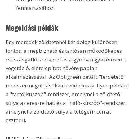
fenntartásához. 
Megoldási példák
Egy meredek zöldtetőnél két dolog különösen 
fontos: a megbizható és tartósan működőképes 
csúszásgátló szerkezet és a gyorsan gyökéresedő 
vegetáció, előtelepített növénypaplan 
alkalmazássával. Az Optigreen bevált "ferdetető" 
rendszermegoldásokkal rendelkezik. Ilyen például 
a "tartó-küszöb"-rendszer, amelynél a zöldtető 
súlya az ereszre hat, és a "háló-küszöb"-rendszer, 
amelynél a zöldtető súlya a tetőgerincen át 
osztódik.