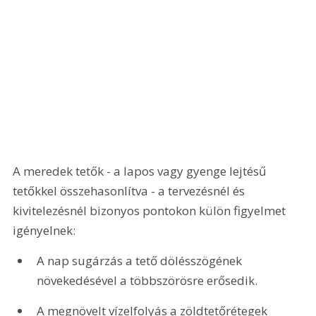
A meredek tetők - a lapos vagy gyenge lejtésű 
tetőkkel összehasonlítva - a tervezésnél és 
kivitelezésnél bizonyos pontokon külön figyelmet 
igényelnek:
A nap sugárzás a tető dölésszögének 
növekedésével a többszörösre erősedik. 
A megnövelt vízelfolyás a zöldtetőrétegek 