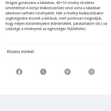
Virágok gondozása a lakásban, 40+10 növény részletes
ismertetése! A könyv lexikonszerűen veszi sorra a lakásban
s
sikeresen tart­ha­tó növényeket. Már a növény kiválasztásakor
h
segítségünkre lesznek a leírások, mert pontosan megtudjuk,
k
hogy milyen körülményekre (hőmérséklet, páratartalom stb.) van
szüksége a növénynek az egészséges fejlődéshez.
t
Kövess minket