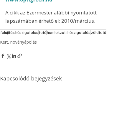
A cikk az Ezermester alábbi nyomtatott 
lapszámában érhető el: 2010/március.
felújítás
hőszigetelés
tető
homlokzati hőszigetelés
zöldtető
Kert, növényápolás
Kapcsolódó bejegyzések