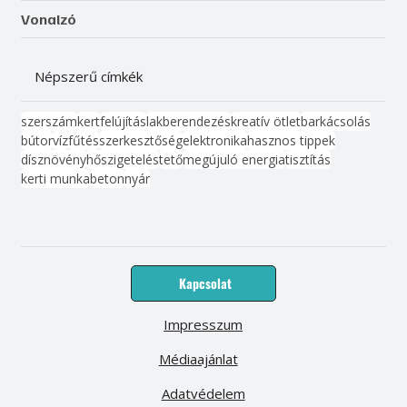
Vonalzó
Népszerű címkék
szerszám
kert
felújítás
lakberendezés
kreatív ötlet
barkácsolás
bútor
víz
fűtés
szerkesztőség
elektronika
hasznos tippek
dísznövény
hőszigetelés
tető
megújuló energia
tisztítás
kerti munka
beton
nyár
Kapcsolat
Impresszum
Médiaajánlat
Adatvédelem