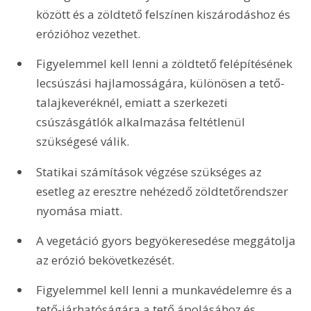
között és a zöldtető felszínen kiszárodáshoz és 
erózióhoz vezethet.
Figyelemmel kell lenni a zöldtető felépítésének 
lecsúszási hajlamosságára, különösen a tető-
talajkeveréknél, emiatt a szerkezeti 
csúszásgátlók alkalmazása feltétlenül 
szükségesé válik. 
Statikai számítások végzése szükséges az 
esetleg az eresztre nehézedő zöldtetőrendszer 
nyomása miatt.
A vegetáció gyors begyökeresedése meggátolja 
az erózió bekövetkezését.
Figyelemmel kell lenni a munkavédelemre és a 
tető-járhatóságára a tető ápolásához és 