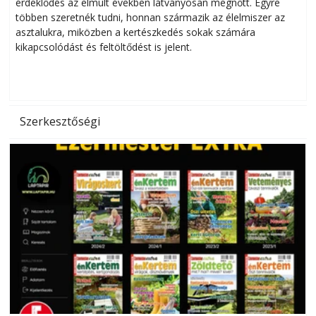
érdeklődés az elmúlt években látványosan megnőtt. Egyre
többen szeretnék tudni, honnan származik az élelmiszer az
l
asztalukra, miközben a kertészkedés sokak számára
kikapcsolódást és feltöltődést is jelent.
é
d
Szerkesztőségi