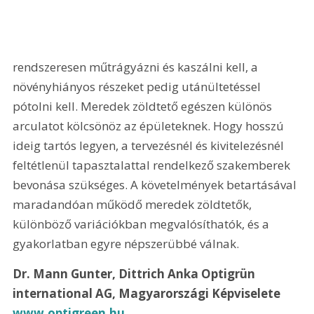
rendszeresen műtrágyázni és kaszálni kell, a 
növényhiányos részeket pedig utánültetéssel 
pótolni kell. Meredek zöldtető egészen különös 
arculatot kölcsönöz az épületeknek. Hogy hosszú 
ideig tartós legyen, a tervezésnél és kivitelezésnél 
feltétlenül tapasztalattal rendelkező szakemberek 
bevonása szükséges. A követelmények betartásával 
maradandóan működő meredek zöldtetők, 
különböző variációkban megvalósíthatók, és a 
gyakorlatban egyre népszerübbé válnak. 
Dr. Mann Gunter, Dittrich Anka Optigrün 
international AG, Magyarországi Képviselete 
www.optigreen.hu