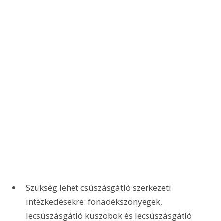
Szükség lehet csúszásgátló szerkezeti 
intézkedésekre: fonadékszönyegek, 
lecsúszásgátló küszöbök és lecsúszásgátló 