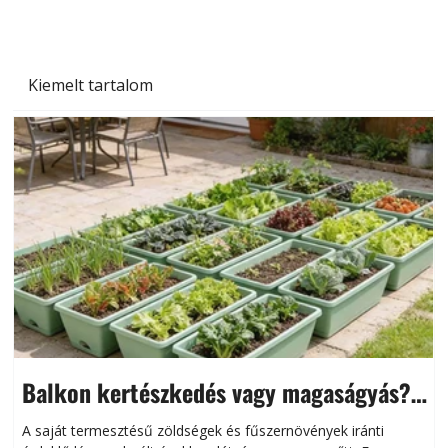
Kiemelt tartalom
Balkon kertészkedés vagy magaságyás?
Helytakarékos kertészkedés
A saját termesztésű zöldségek és fűszernövények iránti