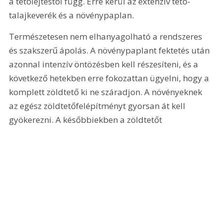
a tetőlejtéstől függ. Erre kerül az extenzív tető-
talajkeverék és a növénypaplan.
Természetesen nem elhanyagolható a rendszeres 
és szakszerű ápolás. A növénypaplant fektetés után 
azonnal intenzív öntözésben kell részesíteni, és a 
következő hetekben erre fokozattan ügyelni, hogy a 
komplett zöldtető ki ne száradjon. A növényeknek 
az egész zöldtetőfelépítményt gyorsan át kell 
gyökerezni. A későbbiekben a zöldtetőt 