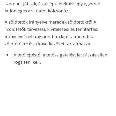
szerepet játszik, és az épületeknek egy egészen 
különleges arculatot kölcsönöz.
A zöldtetők irányelve meredek zöldtetőkről A 
"Zöldtetők tervezési, kivitelezési és fenntartási 
irányelve" néhány pontban kitér a meredek 
zöldtetőkre és a következőket tartalmazza:
A tetőlejtéstől a tetőszigetelést lecsúszás ellen 
rögziteni kell.