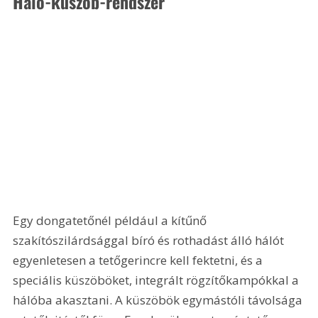
Háló-küszöb-rendszer 
Egy dongatetőnél például a kítűnő 
szakítószilárdsággal bíró és rothadást álló hálót 
egyenletesen a tetőgerincre kell fektetni, és a 
speciális küszöböket, integrált rögzítőkampókkal a 
hálóba akasztani. A küszöbök egymástóli távolsága 