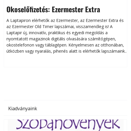
Okoselőfizetés: Ezermester Extra
A Laptapiron elérhetők az Ezermester, az Ezermester Extra és
az Ezermester Old Timer lapszámai, visszamenőleg is! A
Laptapir új, innovatív, praktikus és egyedi megoldás a
L
nyomtatott magazinok digitális olvasására számítógépen,
okostelefonon vagy táblagépen. Kényelmesen az otthonában,
útközben vagy nyaralás, pihenés alatt is elérhetők lapszámaink.
ú
Bárhol, bármikor, akár külföldön élve vagy dolgozva is
B
olvashatók az Ezermester lapszámai. A Laptapir kényelmes
megoldás, mert: – t
Kiadványaink