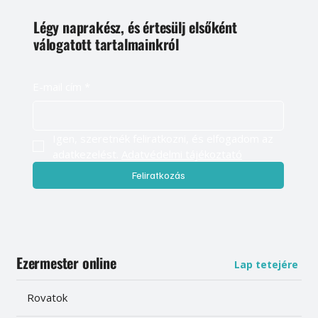
Légy naprakész, és értesülj elsőként
válogatott tartalmainkról
E-mail cím
*
Igen, szeretnék feliratkozni, és elfogadom az 
adatkezelést. 
Adatvédelmi tájékoztató
Feliratkozás
Ezermester online
Lap tetejére
Rovatok