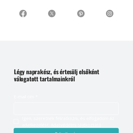
Légy naprakész, és értesülj elsőként
válogatott tartalmainkról
E-mail cím
*
Igen, szeretnék feliratkozni, és elfogadom az 
adatkezelést. 
Adatvédelmi tájékoztató