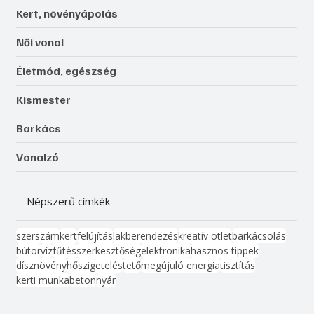
Kert, növényápolás
Női vonal
Életmód, egészség
Kismester
Barkács
Vonalzó
Népszerű címkék
szerszám
kert
felújítás
lakberendezés
kreatív ötlet
barkácsolás
bútor
víz
fűtés
szerkesztőség
elektronika
hasznos tippek
dísznövény
hőszigetelés
tető
megújuló energia
tisztítás
kerti munka
beton
nyár