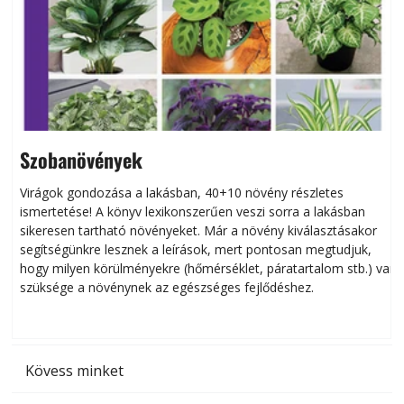
Szobanövények
Virágok gondozása a lakásban, 40+10 növény részletes
ismertetése! A könyv lexikonszerűen veszi sorra a lakásban
s
sikeresen tart­ha­tó növényeket. Már a növény kiválasztásakor
h
segítségünkre lesznek a leírások, mert pontosan megtudjuk,
k
hogy milyen körülményekre (hőmérséklet, páratartalom stb.) van
szüksége a növénynek az egészséges fejlődéshez.
t
Kövess minket