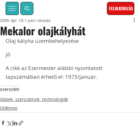
FELIRATKOZÁS
2009. ápr. 18.
1 perc olvasás
Mekalor olajkályhát
Olaj kályha üzembehelyezése
jó
A cikk az Ezermester alábbi nyomtatott 
lapszámában érhető el: 1973/január.
szerszám
Gépek, szerszámok, technológiák
Oldtimer