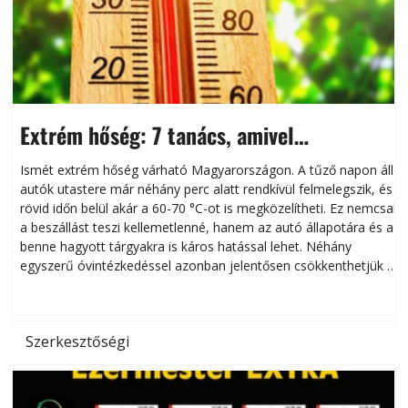
Extrém hőség: 7 tanács, amivel
megóvhatjuk autónkat a nyári károktól
Ismét extrém hőség várható Magyarországon. A tűző napon álló
autók utastere már néhány perc alatt rendkívül felmelegszik, és
rövid időn belül akár a 60-70 °C-ot is megközelítheti. Ez nemcsak
n
a beszállást teszi kellemetlenné, hanem az autó állapotára és a
benne hagyott tárgyakra is káros hatással lehet. Néhány
egyszerű óvintézkedéssel azonban jelentősen csökkenthetjük a
hőség káros hatásait.
l
Szerkesztőségi