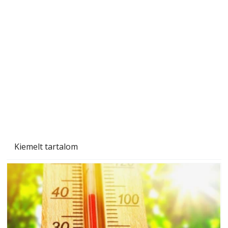
A varrógép és a varrás
Kiemelt tartalom