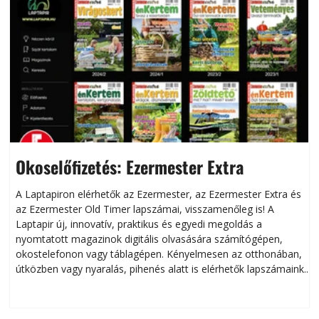
Okoselőfizetés: Ezermester Extra
A Laptapiron elérhetők az Ezermester, az Ezermester Extra és
az Ezermester Old Timer lapszámai, visszamenőleg is! A
Laptapir új, innovatív, praktikus és egyedi megoldás a
L
nyomtatott magazinok digitális olvasására számítógépen,
okostelefonon vagy táblagépen. Kényelmesen az otthonában,
útközben vagy nyaralás, pihenés alatt is elérhetők lapszámaink.
ú
Bárhol, bármikor, akár külföldön élve vagy dolgozva is
B
olvashatók az Ezermester lapszámai. A Laptapir kényelmes
megoldás, mert: – t