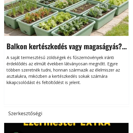
Balkon kertészkedés vagy magaságyás?
Helytakarékos kertészkedés
A saját termesztésű zöldségek és fűszernövények iránti
érdeklődés az elmúlt években látványosan megnőtt. Egyre
többen szeretnék tudni, honnan származik az élelmiszer az
l
asztalukra, miközben a kertészkedés sokak számára
kikapcsolódást és feltöltődést is jelent.
é
d
Szerkesztőségi