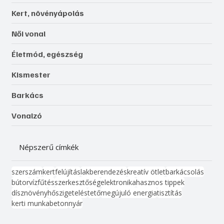
Kert, növényápolás
Női vonal
Életmód, egészség
Kismester
Barkács
Vonalzó
Népszerű címkék
szerszám
kert
felújítás
lakberendezés
kreatív ötlet
barkácsolás
bútor
víz
fűtés
szerkesztőség
elektronika
hasznos tippek
dísznövény
hőszigetelés
tető
megújuló energia
tisztítás
kerti munka
beton
nyár