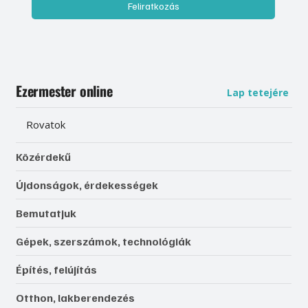
Feliratkozás
Ezermester online
Lap tetejére
Rovatok
Közérdekű
Újdonságok, érdekességek
Bemutatjuk
Gépek, szerszámok, technológiák
Építés, felújítás
Otthon, lakberendezés