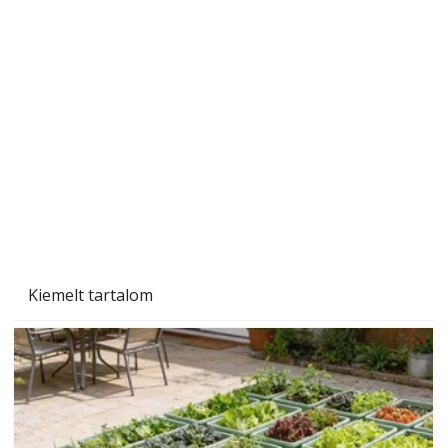
Naptej vagy napolaj? Melyiket válasszuk, és
miben különböznek?
Kiemelt tartalom