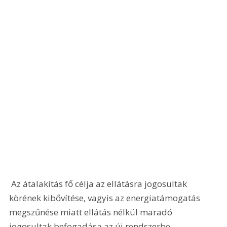
 Az átalakítás fő célja az ellátásra jogosultak 
körének kibővítése, vagyis az energiatámogatás 
megszűnése miatt ellátás nélkül maradó 
jogosultak befogadása az új rendszerbe. 