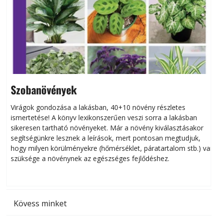
Szobanövények
Virágok gondozása a lakásban, 40+10 növény részletes
ismertetése! A könyv lexikonszerűen veszi sorra a lakásban
s
sikeresen tart­ha­tó növényeket. Már a növény kiválasztásakor
h
segítségünkre lesznek a leírások, mert pontosan megtudjuk,
k
hogy milyen körülményekre (hőmérséklet, páratartalom stb.) van
szüksége a növénynek az egészséges fejlődéshez.
t
Kövess minket