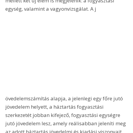
mellett két új elem is megjelenik: a fogyasztási 
egység, valamint a vagyonvizsgálat. A j
övedelemszámítás alapja, a jelenlegi egy főre jutó 
jövedelem helyett, a háztartás fogyasztási 
szerkezetét jobban kifejező, fogyasztási egységre 
jutó jövedelem lesz, amely reálisabban jeleníti meg 
az adott háztartás jövedelmi és kiadási viszonyait, 