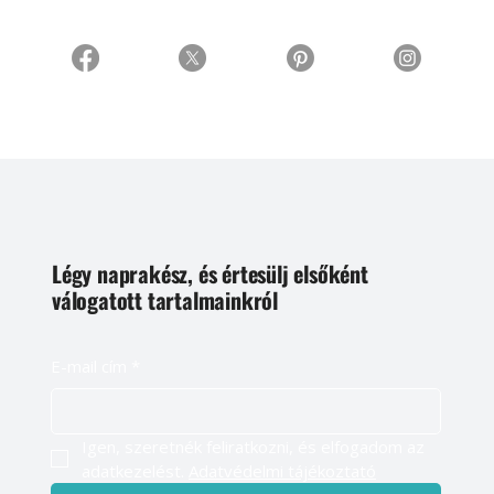
Légy naprakész, és értesülj elsőként
válogatott tartalmainkról
E-mail cím
*
Igen, szeretnék feliratkozni, és elfogadom az 
adatkezelést. 
Adatvédelmi tájékoztató