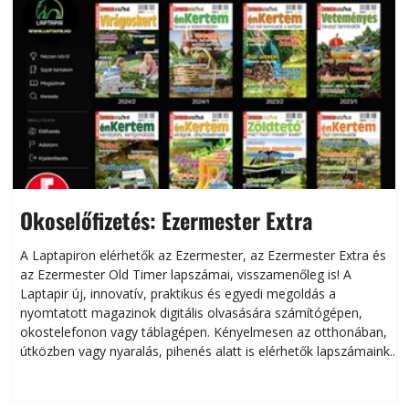
Okoselőfizetés: Ezermester Extra
A Laptapiron elérhetők az Ezermester, az Ezermester Extra és
az Ezermester Old Timer lapszámai, visszamenőleg is! A
Laptapir új, innovatív, praktikus és egyedi megoldás a
L
nyomtatott magazinok digitális olvasására számítógépen,
okostelefonon vagy táblagépen. Kényelmesen az otthonában,
útközben vagy nyaralás, pihenés alatt is elérhetők lapszámaink.
ú
Bárhol, bármikor, akár külföldön élve vagy dolgozva is
B
olvashatók az Ezermester lapszámai. A Laptapir kényelmes
megoldás, mert: – t