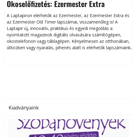
Okoselőfizetés: Ezermester Extra
A Laptapiron elérhetők az Ezermester, az Ezermester Extra és
az Ezermester Old Timer lapszámai, visszamenőleg is! A
Laptapir új, innovatív, praktikus és egyedi megoldás a
L
nyomtatott magazinok digitális olvasására számítógépen,
okostelefonon vagy táblagépen. Kényelmesen az otthonában,
útközben vagy nyaralás, pihenés alatt is elérhetők lapszámaink.
ú
Bárhol, bármikor, akár külföldön élve vagy dolgozva is
B
olvashatók az Ezermester lapszámai. A Laptapir kényelmes
megoldás, mert: – t
Kiadványaink