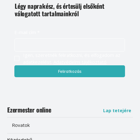
Légy naprakész, és értesülj elsőként
válogatott tartalmainkról
E-mail cím
*
Igen, szeretnék feliratkozni, és elfogadom az 
adatkezelést. 
Adatvédelmi tájékoztató
Feliratkozás
Ezermester online
Lap tetejére
Rovatok
Közérdekű