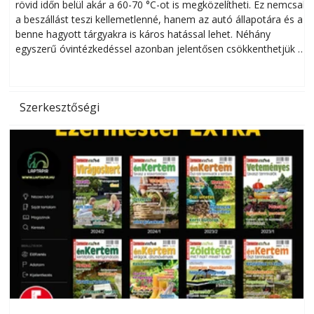
rövid időn belül akár a 60-70 °C-ot is megközelítheti. Ez nemcsak
n
a beszállást teszi kellemetlenné, hanem az autó állapotára és a
benne hagyott tárgyakra is káros hatással lehet. Néhány
egyszerű óvintézkedéssel azonban jelentősen csökkenthetjük a
hőség káros hatásait.
l
Szerkesztőségi