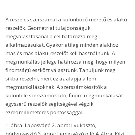
A reszelés szerszámai a különböző méretű és alakú 
reszelők. Geometriai tulajdonságuk 
megválasztásánál a cél határozza meg 
alkalmazásukat. Gyakorlatilag minden alakhoz 
más és más alakú reszelőt kell használnunk. A 
megmunkálás jellege határozza meg, hogy milyen 
finomságú eszközt választunk. Tanuljunk meg 
síkba reszelni, mert ez az alapja a fém 
megmunkálásoknak. A szerszámkészítők a 
különféle szerszámok utó, finom megmunkálását 
egyszerű reszelők segítségével végzik, 
ezredmilliméteres pontossággal. 
1. ábra: Laposvágó 2. ábra: Lyukasztó, 
bőrlyukasztó 3. ábra: Lemezvágó olló 4. ábra: Kézi 