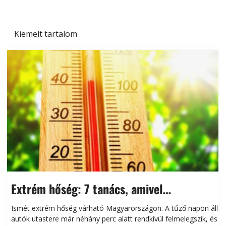
Kiemelt tartalom
Extrém hőség: 7 tanács, amivel
megóvhatjuk autónkat a nyári károktól
Ismét extrém hőség várható Magyarországon. A tűző napon álló
autók utastere már néhány perc alatt rendkívül felmelegszik, és