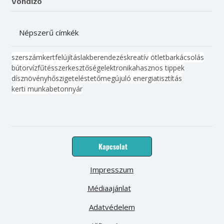
Vonalzó
Népszerű címkék
szerszám
kert
felújítás
lakberendezés
kreatív ötlet
barkácsolás
bútor
víz
fűtés
szerkesztőség
elektronika
hasznos tippek
dísznövény
hőszigetelés
tető
megújuló energia
tisztítás
kerti munka
beton
nyár
Kapcsolat
Impresszum
Médiaajánlat
Adatvédelem