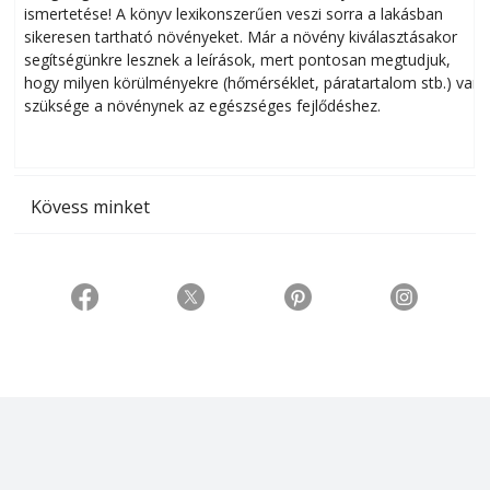
ismertetése! A könyv lexikonszerűen veszi sorra a lakásban
s
sikeresen tart­ha­tó növényeket. Már a növény kiválasztásakor
h
segítségünkre lesznek a leírások, mert pontosan megtudjuk,
k
hogy milyen körülményekre (hőmérséklet, páratartalom stb.) van
szüksége a növénynek az egészséges fejlődéshez.
t
Kövess minket