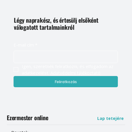
Légy naprakész, és értesülj elsőként
válogatott tartalmainkról
E-mail cím
*
Igen, szeretnék feliratkozni, és elfogadom az 
adatkezelést. 
Adatvédelmi tájékoztató
Feliratkozás
Ezermester online
Lap tetejére