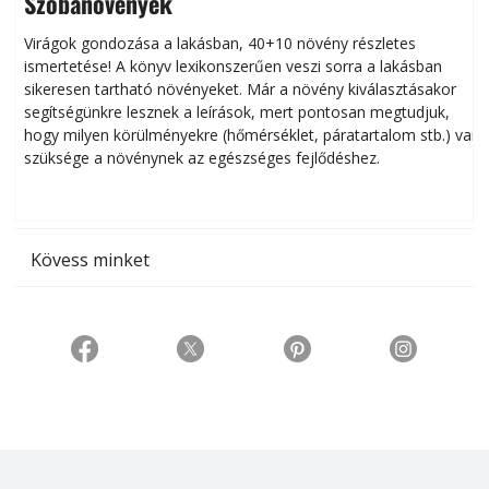
Szobanövények
Virágok gondozása a lakásban, 40+10 növény részletes
ismertetése! A könyv lexikonszerűen veszi sorra a lakásban
s
sikeresen tart­ha­tó növényeket. Már a növény kiválasztásakor
h
segítségünkre lesznek a leírások, mert pontosan megtudjuk,
k
hogy milyen körülményekre (hőmérséklet, páratartalom stb.) van
szüksége a növénynek az egészséges fejlődéshez.
t
Kövess minket