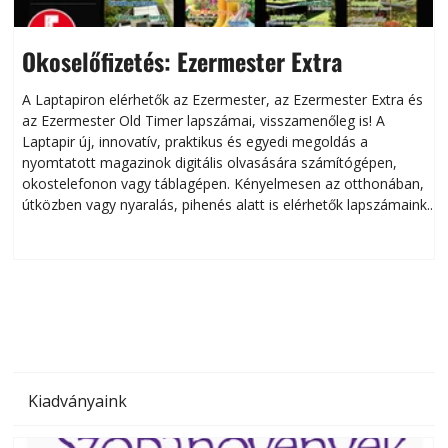
Okoselőfizetés: Ezermester Extra
A Laptapiron elérhetők az Ezermester, az Ezermester Extra és
az Ezermester Old Timer lapszámai, visszamenőleg is! A
Laptapir új, innovatív, praktikus és egyedi megoldás a
L
nyomtatott magazinok digitális olvasására számítógépen,
okostelefonon vagy táblagépen. Kényelmesen az otthonában,
útközben vagy nyaralás, pihenés alatt is elérhetők lapszámaink.
ú
Bárhol, bármikor, akár külföldön élve vagy dolgozva is
B
olvashatók az Ezermester lapszámai. A Laptapir kényelmes
megoldás, mert: – t
Kiadványaink