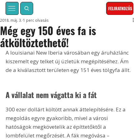
FELIRATKOZÁS
2018. máj. 3.
1 perc olvasás
Még egy 150 éves fa is
átköltöztethető!
A louisianai New Iberia városában egy áruházlánc 
kiszemelt egy telket új üzletük megépítéséhez. Ám 
de a kiválasztott területen egy 151 éves tölgyfa állt.
A vállalat nem vágatta ki a fát
300 ezer dollárt költött annak áttelepítésére. Ez a 
megoldás egyre gyakoribb, mivel a városi 
hatóságok megkövetelik az építtetőktől a 
lombfelület megőrzését. A fák megóvása – 