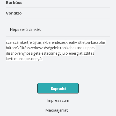
Barkács
Vonalzó
Népszerű címkék
szerszám
kert
felújítás
lakberendezés
kreatív ötlet
barkácsolás
bútor
víz
fűtés
szerkesztőség
elektronika
hasznos tippek
dísznövény
hőszigetelés
tető
megújuló energia
tisztítás
kerti munka
beton
nyár
Kapcsolat
Impresszum
Médiaajánlat