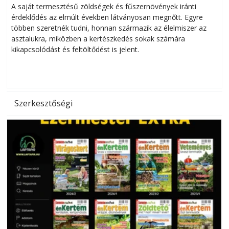
Helytakarékos kertészkedés
A saját termesztésű zöldségek és fűszernövények iránti
érdeklődés az elmúlt években látványosan megnőtt. Egyre
többen szeretnék tudni, honnan származik az élelmiszer az
l
asztalukra, miközben a kertészkedés sokak számára
kikapcsolódást és feltöltődést is jelent.
é
d
Szerkesztőségi