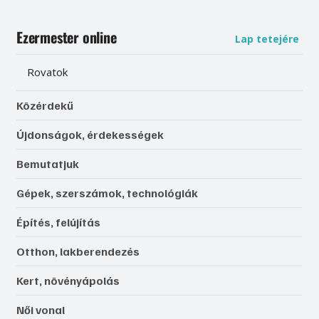
Ezermester online
Lap tetejére
Rovatok
Közérdekű
Újdonságok, érdekességek
Bemutatjuk
Gépek, szerszámok, technológiák
Építés, felújítás
Otthon, lakberendezés
Kert, növényápolás
Női vonal