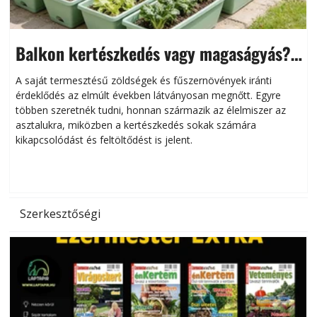
Balkon kertészkedés vagy magaságyás?
Helytakarékos kertészkedés
A saját termesztésű zöldségek és fűszernövények iránti
érdeklődés az elmúlt években látványosan megnőtt. Egyre
többen szeretnék tudni, honnan származik az élelmiszer az
l
asztalukra, miközben a kertészkedés sokak számára
kikapcsolódást és feltöltődést is jelent.
é
d
Szerkesztőségi