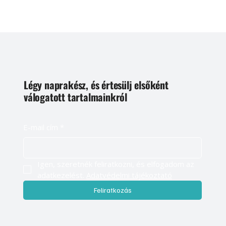
Légy naprakész, és értesülj elsőként
válogatott tartalmainkról
E-mail cím
*
Igen, szeretnék feliratkozni, és elfogadom az 
adatkezelést. 
Adatvédelmi tájékoztató
Feliratkozás