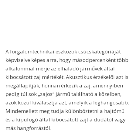
A forgalomtechnikai eszközök csúcskategóriáját 
képviselve képes arra, hogy másodpercenként több 
alkalommal mérje az elhaladó járművek által 
kibocsátott zaj mértékét. Akusztikus érzékelői azt is 
megállapítják, honnan érkezik a zaj, amennyiben 
pedig túl sok „zajos” jármű található a közelben, 
azok közül kiválasztja azt, amelyik a leghangosabb. 
Mindemellett meg tudja különböztetni a hajtómű 
és a kipufogó által kibocsátott zajt a dudától vagy 
más hangforrástól.