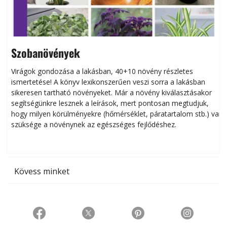
Szobanövények
Virágok gondozása a lakásban, 40+10 növény részletes
ismertetése! A könyv lexikonszerűen veszi sorra a lakásban
s
sikeresen tart­ha­tó növényeket. Már a növény kiválasztásakor
h
segítségünkre lesznek a leírások, mert pontosan megtudjuk,
k
hogy milyen körülményekre (hőmérséklet, páratartalom stb.) van
szüksége a növénynek az egészséges fejlődéshez.
t
Kövess minket