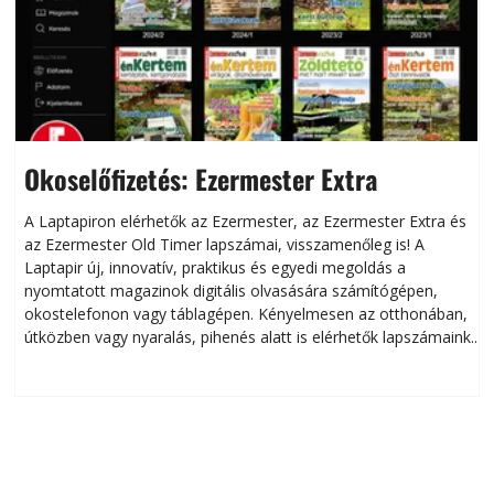
Okoselőfizetés: Ezermester Extra
A Laptapiron elérhetők az Ezermester, az Ezermester Extra és
az Ezermester Old Timer lapszámai, visszamenőleg is! A
Laptapir új, innovatív, praktikus és egyedi megoldás a
L
nyomtatott magazinok digitális olvasására számítógépen,
okostelefonon vagy táblagépen. Kényelmesen az otthonában,
útközben vagy nyaralás, pihenés alatt is elérhetők lapszámaink.
ú
Bárhol, bármikor, akár külföldön élve vagy dolgozva is
B
olvashatók az Ezermester lapszámai. A Laptapir kényelmes
megoldás, mert: – t