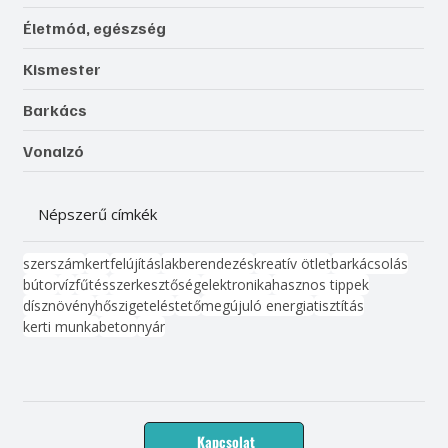
Életmód, egészség
Kismester
Barkács
Vonalzó
Népszerű címkék
szerszám
kert
felújítás
lakberendezés
kreatív ötlet
barkácsolás
bútor
víz
fűtés
szerkesztőség
elektronika
hasznos tippek
dísznövény
hőszigetelés
tető
megújuló energia
tisztítás
kerti munka
beton
nyár
Kapcsolat