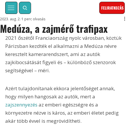
FELIRATKOZÁS
2023. aug. 2.
1 perc olvasás
Medúza, a zajmérő trafipax
2021 őszétől Franciaország nyolc városban, köztük 
Párizsban kezdték el alkalmazni a Medúza névre 
keresztelt kamerarendszert, ami az autók 
zajkibocsátását figyeli és – különböző szenzorok 
segítségével – méri. 
Azért tulajdonítanak ekkora jelentőséget annak, 
hogy milyen hangosak az autók, mert a 
zajszennyezés
 az emberi egészségre és a 
környezetre nézve is káros, az emberi életet pedig 
akár több évvel is megrövidítheti.