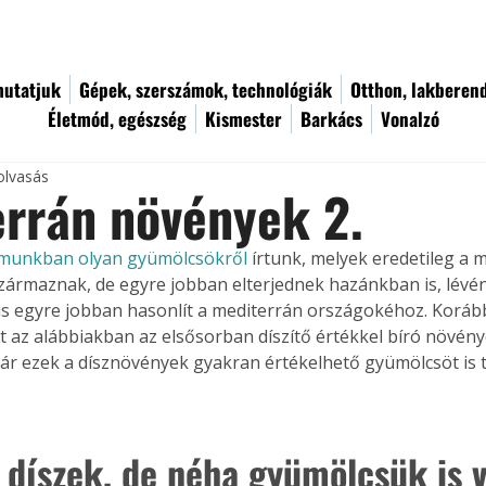
utatjuk
Gépek, szerszámok, technológiák
Otthon, lakberen
Életmód, egészség
Kismester
Barkács
Vonalzó
olvasás
rrán növények 2.
ámunkban olyan gyümölcsökről
 írtunk, melyek eredetileg a 
származnak, de egyre jobban elterjednek hazánkban is, lévén
is egyre jobban hasonlít a mediterrán országokéhoz. Korább
t az alábbiakban az elsősorban díszítő értékkel bíró növén
bár ezek a dísznövények gyakran értékelhető gyümölcsöt is
 díszek, de néha gyümölcsük is 