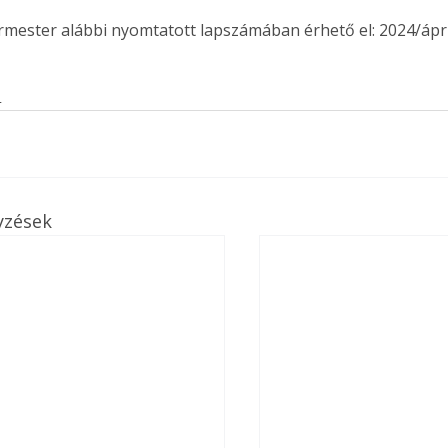
ermester alábbi nyomtatott lapszámában érhető el: 2024/ápril
s
yzések