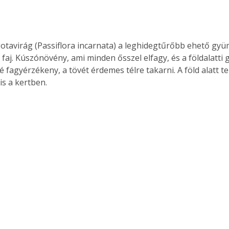
lgotavirág (Passiflora incarnata) a leghidegtűrőbb ehető gyü
 faj. Kúszónövény, ami minden ősszel elfagy, és a földalatti
sé fagyérzékeny, a tövét érdemes télre takarni. A föld alatt te
is a kertben.