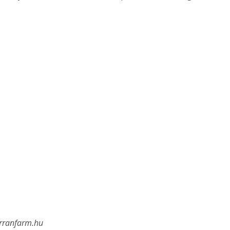
. A
megoldás,
erranfarm.hu