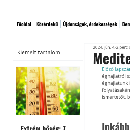
Főoldal
Közérdekű
Újdonságok, érdekességek
Bem
2024. jún. 4.
2 perc 
Medite
Kiemelt tartalom
Előző lapsz
éghajlatról 
éghajlatunk 
folyatásakén
ismertetőt, 
Inkább
Extrém hőség: 7