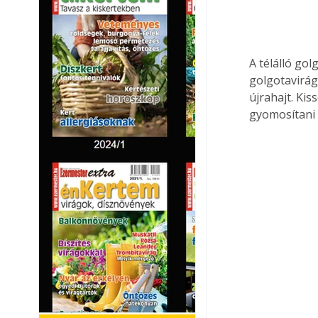
A télálló go
golgotavirág
újrahajt. Kis
gyomosítani 