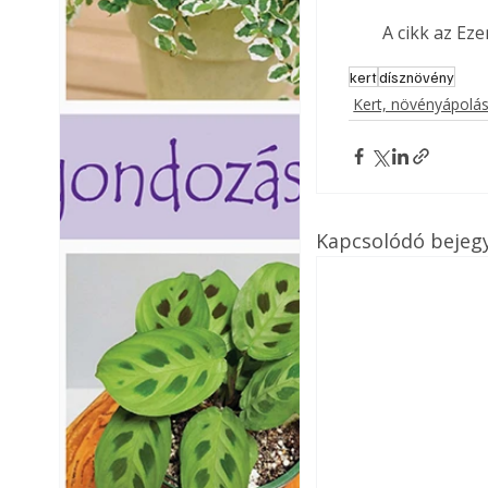
A cikk az Ez
kert
dísznövény
Kert, növényápolá
Kapcsolódó bejeg