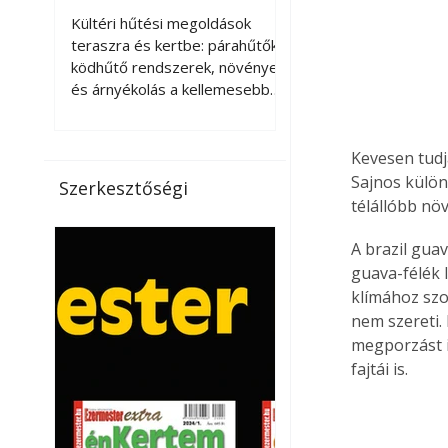
kellemesebbé a
Kültéri hűtési megoldások
teraszt és a kertet?
teraszra és kertbe: párahűtők,
ködhűtő rendszerek, növények
és árnyékolás a kellemesebb
nyári mikroklímáért. A kültéri
hűtés kérdése az utóbbi
években egyre nagyobb
Kevesen tudj
jelentőséget kapott, ahogy a
Sajnos külön
Szerkesztőségi
nyári hőhullámok gyakoribbá és
télállóbb növ
intenzívebbé váltak. Míg
korábban elsősorban a beltéri
A brazil guav
klímaberendezések jelentették
guava-félék 
a megoldást a meleg ellen, ma
klímához szok
már egyre többen keresnek
nem szereti.
olyan kültéri hűtési
megporzást i
lehetőségeket is, amelyek a
fajtái is.
teraszok, erkélyek, kertek vagy
vendégl