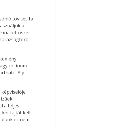
onló tövises fa 
asználjuk a 
kínai ötfűszer 
 szárazságtűrő 
 kemény, 
nagyon finom. 
rtható. A jó 
képviselője. 
ízűek. 
 a teljes 
ét fajtát kell 
 nálunk ez nem 