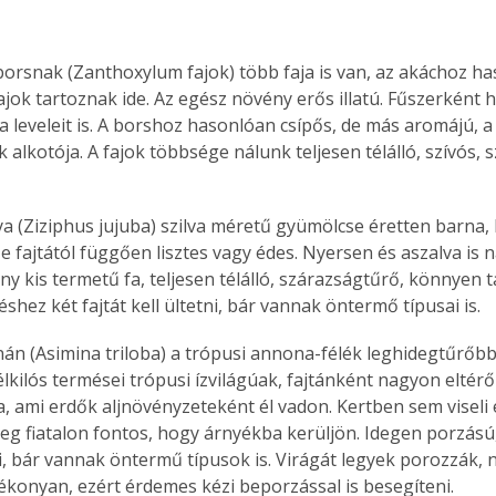
borsnak (Zanthoxylum fajok) több faja is van, az akáchoz has
ajok tartoznak ide. Az egész növény erős illatú. Fűszerként h
Együtt jobban megéri!
 leveleit is. A borshoz hasonlóan csípős, de más aromájú, a 
Bővebb információ itt!
 alkotója. A fajok többsége nálunk teljesen télálló, szívós,
k az
Együtt jobban megéri! A
mester
könyvek tetszőleges
er Old
párosítással kedvezményes
lya (Ziziphus jujuba) szilva méretű gyümölcse éretten barna,
áron, 0 Ft postaköltséggel
ptapir új,
megrendelhetők!
e fajtától függően lisztes vagy édes. Nyersen és aszalva is 
és egyedi
 kis termetű fa, teljesen télálló, szárazságtűrő, könnyen ta
tt
hez két fajtát kell ültetni, bár vannak öntermő típusai is.
lvasására
elefonon
nán (Asimina triloba) a trópusi annona-félék leghidegtűrőbb 
nyelmesen
lkilós termései trópusi ízvilágúak, fajtánként nagyon eltérő 
ben vagy
, ami erdők aljnövényzeteként él vadon. Kertben sem viseli el
t is
eg fiatalon fontos, hogy árnyékba kerüljön. Idegen porzású, k
. Bárhol,
ni, bár vannak öntermű típusok is. Virágát legyek porozzák,
ön élve
konyan, ezért érdemes kézi beporzással is besegíteni.
ashatók az