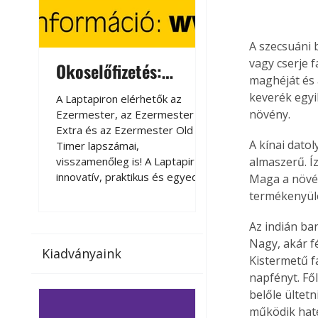
A szecsuáni 
vagy cserje f
Okoselőfizetés:
Okoselőfizetés
maghéját és a
Ezermester Extra
keverék egyik
A Laptapiron elérhetők az
A Laptapiron elérhető
növény.
Ezermester, az Ezermester
Ezermester, az Ezer
Extra és az Ezermester Old
Extra és az Ezermest
A kínai dato
Timer lapszámai,
Timer lapszámai,
visszamenőleg is! A Laptapir új,
visszamenőleg is! A La
almaszerű. Íz
innovatív, praktikus és egyedi
innovatív, praktikus 
Maga a növény
megoldás a nyomtatott
megoldás a nyomtato
termékenyülés
magazinok digitális olvasására
magazinok digitális o
számítógépen, okostelefonon
számítógépen, okost
Az indián ba
vagy táblagépen. Kényelmesen
vagy táblagépen. Ké
Nagy, akár fé
Kiadványaink
az otthonában, útközben vagy
az otthonában, útköz
Kistermetű fa
nyaralás, pihenés alatt is
nyaralás, pihenés alat
napfényt. Fől
elérhetők lapszámaink. Bárhol,
elérhetők lapszámaink
belőle ültet
bármikor, akár külföldön élve
bármikor, akár külföld
működik haté
vagy dolgozva is olvashatók az
vagy dolgozva is olv