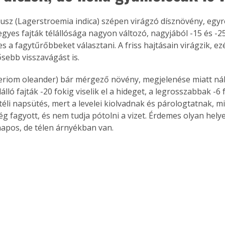
usz (Lagerstroemia indica) szépen virágzó dísznövény, egyre
gyes fajták télállósága nagyon változó, nagyjából -15 és -25
s a fagytűrőbbeket választani. A friss hajtásain virágzik, ezér
ősebb visszavágást is. 
eriom oleander) bár mérgező növény, megjelenése miatt nálu
álló fajták -20 fokig viselik el a hideget, a legrosszabbak -6
 téli napsütés, mert a levelei kiolvadnak és párologtatnak, m
g fagyott, és nem tudja pótolni a vizet. Érdemes olyan helye
apos, de télen árnyékban van.