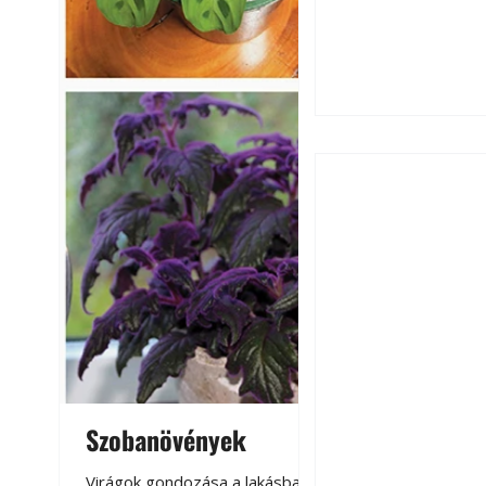
Utóérő gyümölcsö
érnek tovább lesz
Szobanövények
Virágoskert: k
teraszon, laká
Virágok gondozása a lakásban,