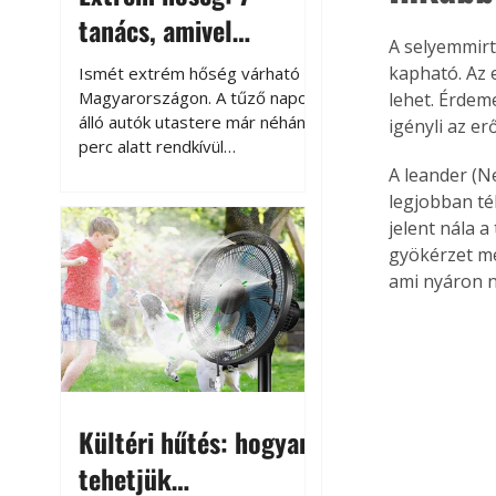
tanács, amivel
A selyemmirt
megóvhatjuk
kapható. Az e
Ismét extrém hőség várható
autónkat a nyári
Magyarországon. A tűző napon
lehet. Érdeme
álló autók utastere már néhány
igényli az er
károktól
perc alatt rendkívül
felmelegszik, és rövid időn belül
A leander (N
akár a 60-70 °C-ot is
legjobban tél
megközelítheti. Ez nemcsak a
jelent nála a
beszállást teszi kellemetlenné,
gyökérzet mé
hanem az autó állapotára és a
ami nyáron n
benne hagyott tárgyakra is
káros hatással lehet. Néhány
egyszerű óvintézkedéssel
azonban jelentősen
csökkenthetjük a hőség káros
hatásait.
Kültéri hűtés: hogyan
tehetjük