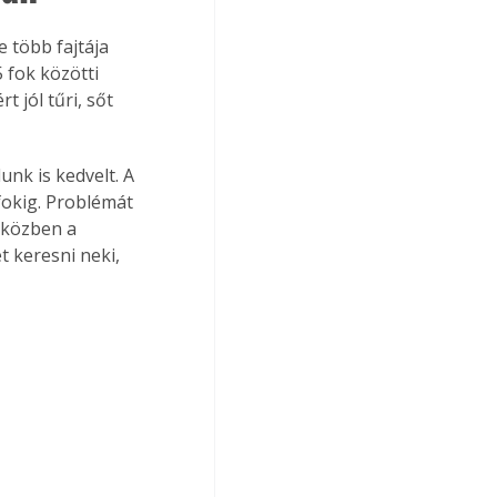
 több fajtája 
 fok közötti 
t jól tűri, sőt 
nk is kedvelt. A 
 fokig. Problémát 
iközben a 
t keresni neki, 