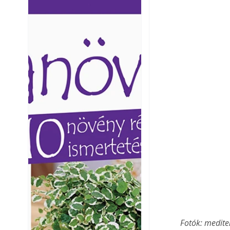
Ezermester lapszámai. A
Ezermester lapszámai
Laptapir kényelmes megoldás,
Laptapir kényelmes 
mert: – t
mert: – t
Fotók: medit