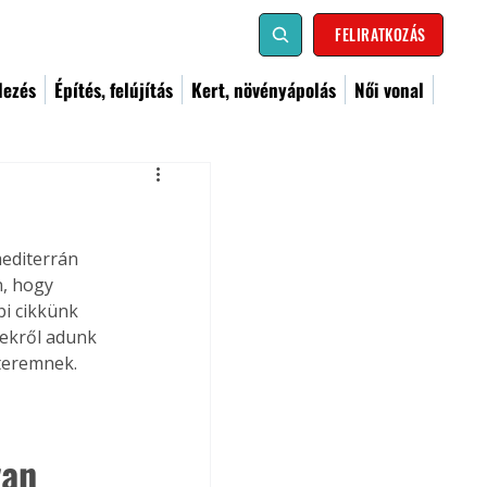
FELIRATKOZÁS
dezés
Építés, felújítás
Kert, növényápolás
Női vonal
mediterrán 
, hogy 
i cikkünk 
yekről adunk 
 teremnek.
van