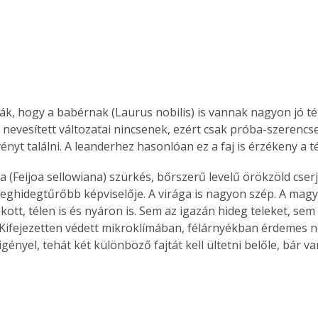
ák, hogy a babérnak (Laurus nobilis) is vannak nagyon jó tél
 nevesített változatai nincsenek, ezért csak próba-szerencse
ényt találni. A leanderhez hasonlóan ez a faj is érzékeny a t
a (Feijoa sellowiana) szürkés, bőrszerű levelű örökzöld cserj
leghidegtűrőbb képviselője. A virága is nagyon szép. A mag
ott, télen is és nyáron is. Sem az igazán hideg teleket, sem
 Kifejezetten védett mikroklímában, félárnyékban érdemes ne
gényel, tehát két különböző fajtát kell ültetni belőle, bár 