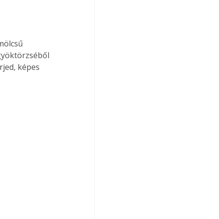
mölcsű 
 gyöktörzséből 
rjed, képes 