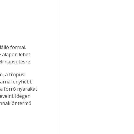
álló formái. 
 alapon lehet 
éli napsütésre.
e, a trópusi 
yarnál enyhébb 
 a forró nyarakat 
velni. Idegen 
vannak öntermő 