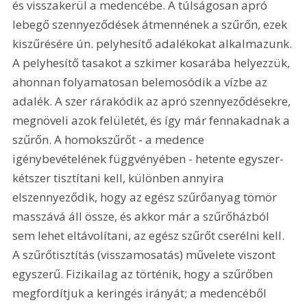
és visszakerül a medencébe. A túlságosan apró 
lebegő szennyeződések átmennének a szűrőn, ezek 
kiszűrésére ún. pelyhesítő adalékokat alkalmazunk. 
A pelyhesítő tasakot a szkimer kosarába helyezzük, 
ahonnan folyamatosan belemosódik a vízbe az 
adalék. A szer rárakódik az apró szennyeződésekre, 
megnöveli azok felületét, és így már fennakadnak a 
szűrőn. A homokszűrőt - a medence 
igénybevételének függvényében - hetente egyszer-
kétszer tisztítani kell, különben annyira 
elszennyeződik, hogy az egész szűrőanyag tömör 
masszává áll össze, és akkor már a szűrőházból 
sem lehet eltávolítani, az egész szűrőt cserélni kell. 
A szűrőtisztítás (visszamosatás) művelete viszont 
egyszerű. Fizikailag az történik, hogy a szűrőben 
megfordítjuk a keringés irányát; a medencéből 