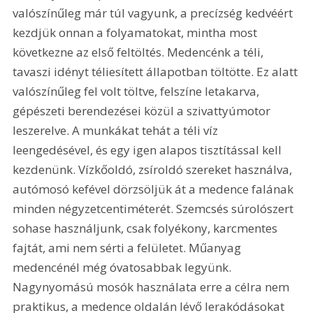
valószínűleg már túl vagyunk, a precízség kedvéért 
kezdjük onnan a folyamatokat, mintha most 
következne az első feltöltés. Medencénk a téli, 
tavaszi idényt téliesített állapotban töltötte. Ez alatt 
valószínűleg fel volt töltve, felszíne letakarva, 
gépészeti berendezései közül a szivattyúmotor 
leszerelve. A munkákat tehát a téli víz 
leengedésével, és egy igen alapos tisztítással kell 
kezdenünk. Vízkőoldó, zsíroldó szereket használva, 
autómosó kefével dörzsöljük át a medence falának 
minden négyzetcentiméterét. Szemcsés súrolószert 
sohase használjunk, csak folyékony, karcmentes 
fajtát, ami nem sérti a felületet. Műanyag 
medencénél még óvatosabbak legyünk. 
Nagynyomású mosók használata erre a célra nem 
praktikus, a medence oldalán lévő lerakódásokat 