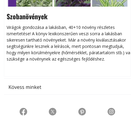
Szobanövények
Virágok gondozása a lakásban, 40+10 növény részletes
ismertetése! A könyv lexikonszerűen veszi sorra a lakásban
s
sikeresen tart­ha­tó növényeket. Már a növény kiválasztásakor
h
segítségünkre lesznek a leírások, mert pontosan megtudjuk,
k
hogy milyen körülményekre (hőmérséklet, páratartalom stb.) van
szüksége a növénynek az egészséges fejlődéshez.
t
Kövess minket