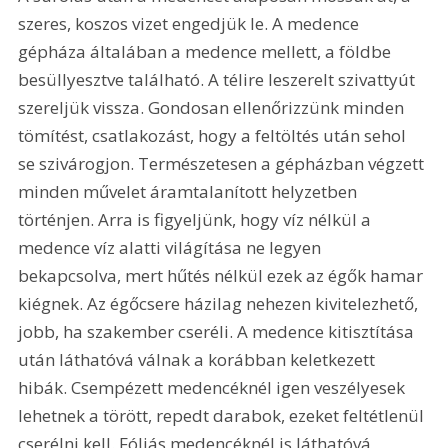
szeres, koszos vizet engedjük le. A medence 
gépháza általában a medence mellett, a földbe 
besüllyesztve található. A télire leszerelt szivattyút 
szereljük vissza. Gondosan ellenőrizzünk minden 
tömítést, csatlakozást, hogy a feltöltés után sehol 
se szivárogjon. Természetesen a gépházban végzett 
minden művelet áramtalanított helyzetben 
történjen. Arra is figyeljünk, hogy víz nélkül a 
medence víz alatti világítása ne legyen 
bekapcsolva, mert hűtés nélkül ezek az égők hamar 
kiégnek. Az égőcsere házilag nehezen kivitelezhető, 
jobb, ha szakember cseréli. A medence kitisztítása 
után láthatóvá válnak a korábban keletkezett 
hibák. Csempézett medencéknél igen veszélyesek 
lehetnek a törött, repedt darabok, ezeket feltétlenül 
cserélni kell. Fóliás medencéknél is láthatóvá 