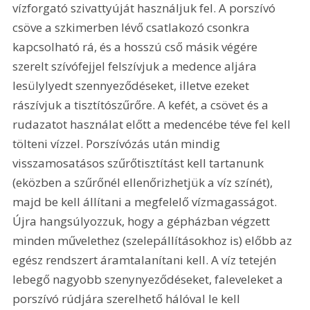
vízforgató szivattyúját használjuk fel. A porszívó 
csöve a szkimerben lévő csatlakozó csonkra 
kapcsolható rá, és a hosszú cső másik végére 
szerelt szívófejjel felszívjuk a medence aljára 
lesülylyedt szennyeződéseket, illetve ezeket 
rászívjuk a tisztítószűrőre. A kefét, a csövet és a 
rudazatot használat előtt a medencébe téve fel kell 
tölteni vízzel. Porszívózás után mindig 
visszamosatásos szűrőtisztítást kell tartanunk 
(eközben a szűrőnél ellenőrizhetjük a víz színét), 
majd be kell állítani a megfelelő vízmagasságot. 
Újra hangsúlyozzuk, hogy a gépházban végzett 
minden művelethez (szelepállításokhoz is) előbb az 
egész rendszert áramtalanítani kell. A víz tetején 
lebegő nagyobb szenynyeződéseket, faleveleket a 
porszívó rúdjára szerelhető hálóval le kell 