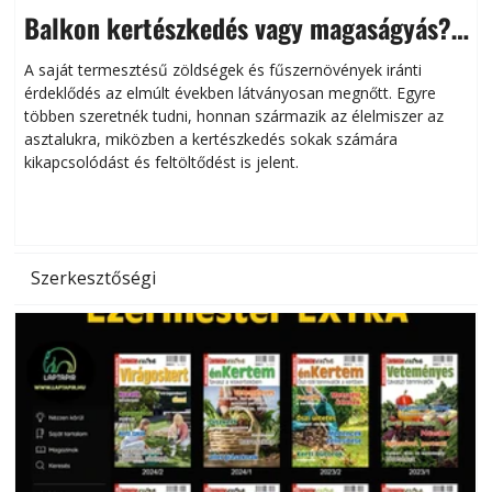
Balkon kertészkedés vagy magaságyás?
Helytakarékos kertészkedés
A saját termesztésű zöldségek és fűszernövények iránti
érdeklődés az elmúlt években látványosan megnőtt. Egyre
többen szeretnék tudni, honnan származik az élelmiszer az
l
asztalukra, miközben a kertészkedés sokak számára
kikapcsolódást és feltöltődést is jelent.
é
d
Szerkesztőségi