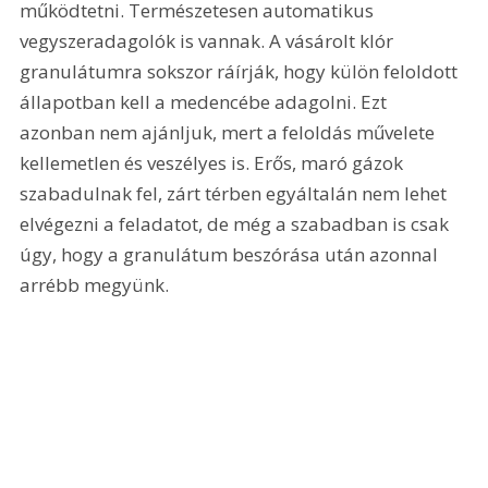
működtetni. Természetesen automatikus 
vegyszeradagolók is vannak. A vásárolt klór 
granulátumra sokszor ráírják, hogy külön feloldott 
állapotban kell a medencébe adagolni. Ezt 
azonban nem ajánljuk, mert a feloldás művelete 
kellemetlen és veszélyes is. Erős, maró gázok 
szabadulnak fel, zárt térben egyáltalán nem lehet 
elvégezni a feladatot, de még a szabadban is csak 
úgy, hogy a granulátum beszórása után azonnal 
arrébb megyünk.