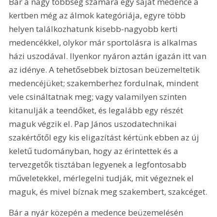
Bár a nagy többség számára egy saját medence a 
kertben még az álmok kategóriája, egyre több 
helyen találkozhatunk kisebb-nagyobb kerti 
medencékkel, olykor már sportolásra is alkalmas 
házi uszodával. Ilyenkor nyáron aztán igazán itt van 
az idénye. A tehetősebbek biztosan beüzemeltetik 
medencéjüket; szakemberhez fordulnak, mindent 
vele csináltatnak meg; vagy valamilyen szinten 
kitanulják a teendőket, és legalább egy részét 
maguk végzik el. Pap János uszodatechnikai 
szakértőtől egy kis eligazítást kértünk ebben az új 
keletű tudományban, hogy az érintettek és a 
tervezgetők tisztában legyenek a legfontosabb 
műveletekkel, mérlegelni tudják, mit végeznek el 
maguk, és mivel bíznak meg szakembert, szakcéget.
Bár a nyár közepén a medence beüzemelésén 