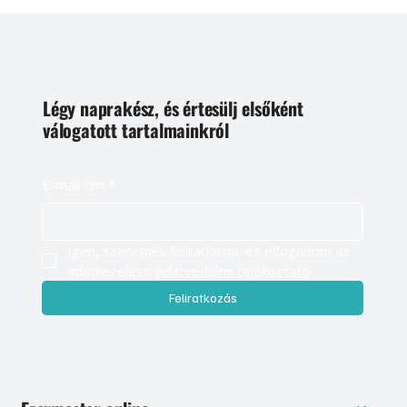
Légy naprakész, és értesülj elsőként
válogatott tartalmainkról
E-mail cím
*
Igen, szeretnék feliratkozni, és elfogadom az 
adatkezelést. 
Adatvédelmi tájékoztató
Feliratkozás