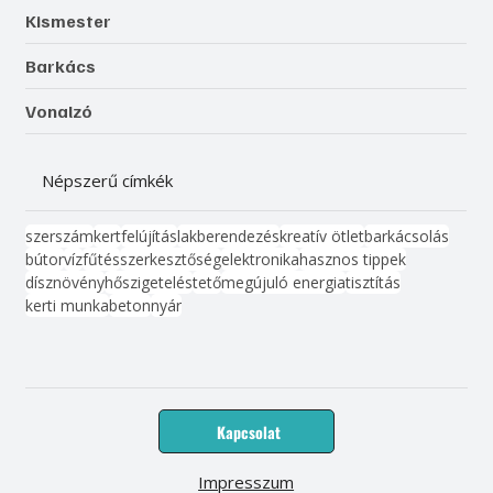
Kismester
Barkács
Vonalzó
Népszerű címkék
szerszám
kert
felújítás
lakberendezés
kreatív ötlet
barkácsolás
bútor
víz
fűtés
szerkesztőség
elektronika
hasznos tippek
dísznövény
hőszigetelés
tető
megújuló energia
tisztítás
kerti munka
beton
nyár
Kapcsolat
Impresszum