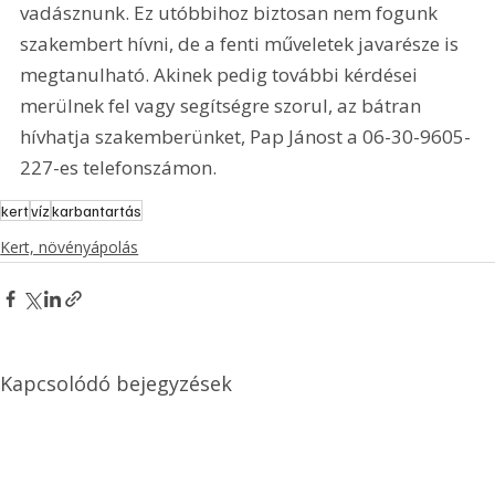
vadásznunk. Ez utóbbihoz biztosan nem fogunk 
szakembert hívni, de a fenti műveletek javarésze is 
megtanulható. Akinek pedig további kérdései 
merülnek fel vagy segítségre szorul, az bátran 
hívhatja szakemberünket, Pap Jánost a 06-30-9605-
227-es telefonszámon.
kert
víz
karbantartás
Kert, növényápolás
Kapcsolódó bejegyzések