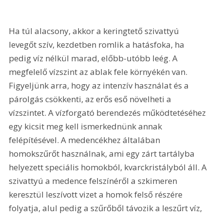
Ha túl alacsony, akkor a keringtető szivattyú 
levegőt szív, kezdetben romlik a hatásfoka, ha 
pedig víz nélkül marad, előbb-utóbb leég. A 
megfelelő vízszint az ablak fele környékén van. 
Figyeljünk arra, hogy az intenzív használat és a 
párolgás csökkenti, az erős eső növelheti a 
vízszintet. A vízforgató berendezés működtetéséhez 
egy kicsit meg kell ismerkednünk annak 
felépítésével. A medencékhez általában 
homokszűrőt használnak, ami egy zárt tartályba 
helyezett speciális homokból, kvarckristályból áll. A 
szivattyú a medence felszínéről a szkimeren 
keresztül leszívott vizet a homok felső részére 
folyatja, alul pedig a szűrőből távozik a leszűrt víz, 