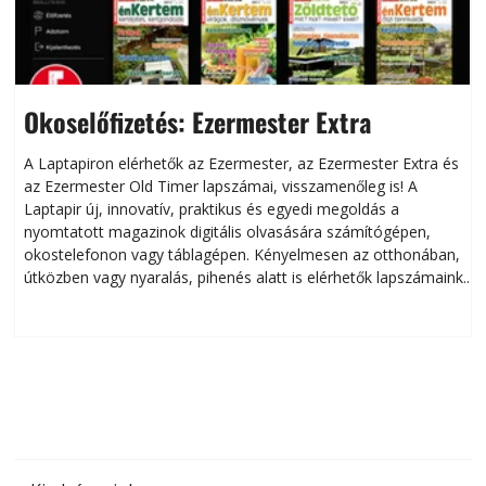
Okoselőfizetés: Ezermester Extra
A Laptapiron elérhetők az Ezermester, az Ezermester Extra és
az Ezermester Old Timer lapszámai, visszamenőleg is! A
Laptapir új, innovatív, praktikus és egyedi megoldás a
L
nyomtatott magazinok digitális olvasására számítógépen,
okostelefonon vagy táblagépen. Kényelmesen az otthonában,
útközben vagy nyaralás, pihenés alatt is elérhetők lapszámaink.
ú
Bárhol, bármikor, akár külföldön élve vagy dolgozva is
B
olvashatók az Ezermester lapszámai. A Laptapir kényelmes
megoldás, mert: – t