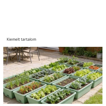
Szárazság a kertben – az aszály hatása a
növényekre és a védekezés lehetőségei
Kiemelt tartalom