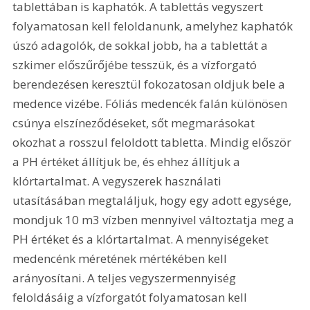
tablettában is kaphatók. A tablettás vegyszert 
folyamatosan kell feloldanunk, amelyhez kaphatók 
úszó adagolók, de sokkal jobb, ha a tablettát a 
szkimer előszűrőjébe tesszük, és a vízforgató 
berendezésen keresztül fokozatosan oldjuk bele a 
medence vizébe. Fóliás medencék falán különösen 
csúnya elszíneződéseket, sőt megmarásokat 
okozhat a rosszul feloldott tabletta. Mindig először 
a PH értéket állítjuk be, és ehhez állítjuk a 
klórtartalmat. A vegyszerek használati 
utasításában megtaláljuk, hogy egy adott egysége, 
mondjuk 10 m3 vízben mennyivel változtatja meg a 
PH értéket és a klórtartalmat. A mennyiségeket 
medencénk méretének mértékében kell 
arányosítani. A teljes vegyszermennyiség 
feloldásáig a vízforgatót folyamatosan kell 