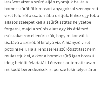
leszívott vizet a szűrő alján nyomjuk be, és a 
homokszűrőből kimosott anyagokkal szennyezett 
vizet felülről a csatornába ürítjük. Ehhez egy több 
állásos szelepet kell a szűrőtisztítás helyzetbe 
forgatni, majd a szűrés alatt egy kis átlátszó 
csőszakaszon ellenőrizzük, hogy mikor válik 
tisztává a szűrőből kifolyó víz. A hiányzó vizet 
pótolni kell. Ha a rendszeres szűrőtisztítást nem 
mulasztjuk el, akkor a homokszűrő igen hosszú 
ideig betölti feladatát. Léteznek automatikusan 
működő berendezések is, persze tekintélyes áron. 