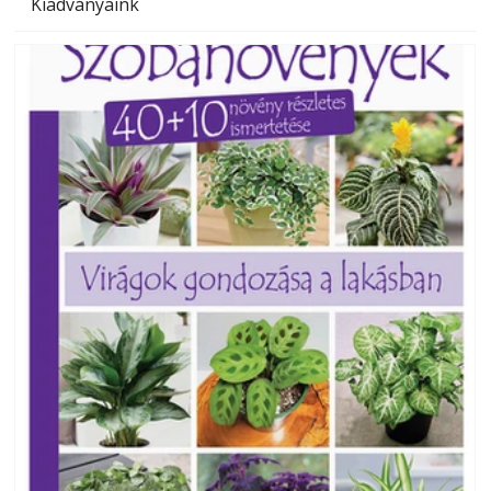
Kiadványaink