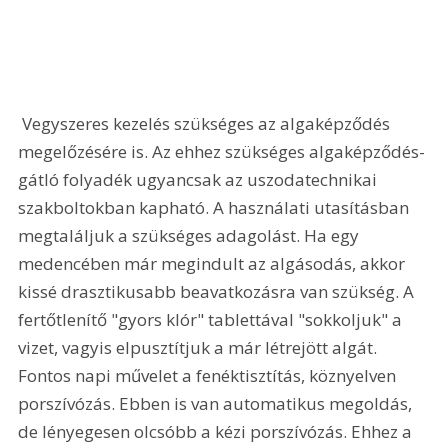
 Vegyszeres kezelés szükséges az algaképződés 
megelőzésére is. Az ehhez szükséges algaképződés-
gátló folyadék ugyancsak az uszodatechnikai 
szakboltokban kapható. A használati utasításban 
megtaláljuk a szükséges adagolást. Ha egy 
medencében már megindult az algásodás, akkor 
kissé drasztikusabb beavatkozásra van szükség. A 
fertőtlenítő "gyors klór" tablettával "sokkoljuk" a 
vizet, vagyis elpusztítjuk a már létrejött algát. 
Fontos napi művelet a fenéktisztítás, köznyelven 
porszívózás. Ebben is van automatikus megoldás, 
de lényegesen olcsóbb a kézi porszívózás. Ehhez a 