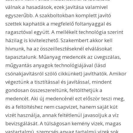
válnak a hasadások, ezek javítása valamivel 
egyszerűbb. A szakboltokban komplett javító 
szettek kaphatók a megfelelő foltanyaggal és 
ragasztóval együtt. A mellékelt technológia szerint 
házilag is kivitelezhető. Szakembert akkor kell 
hívnunk, ha az összeillesztéseknél elválásokat 
tapasztalunk. Műanyag medencék az üvegszálas, 
műgyantás anyagok technológiájával (lásd 
csónakjavításról szóló cikkünket) javíthatók. Amikor 
végeztünk a tisztítással és javítással, mindent 
gondosan összeszereltünk, feltölthetjük a 
medencét. Aki új medencénél ezt először teszi meg, 
és a feltöltéshez nem csapvizet, hanem saját kút 
vizét használja, annak feltétlenül javasoljuk a víz 
bevizsgálását. A túlságosan kemény vizek, magas 
vastartalmú, szemcsés anyag tartalmú vizek sok 