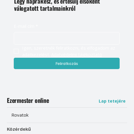
Légy naprakész, és értesülj elsőként
válogatott tartalmainkról
E-mail cím
*
Igen, szeretnék feliratkozni, és elfogadom az 
adatkezelést. 
Adatvédelmi tájékoztató
Feliratkozás
Ezermester online
Lap tetejére
Rovatok
Közérdekű