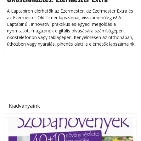
A Laptapiron elérhetők az Ezermester, az Ezermester Extra és
az Ezermester Old Timer lapszámai, visszamenőleg is! A
Laptapir új, innovatív, praktikus és egyedi megoldás a
L
nyomtatott magazinok digitális olvasására számítógépen,
okostelefonon vagy táblagépen. Kényelmesen az otthonában,
útközben vagy nyaralás, pihenés alatt is elérhetők lapszámaink.
ú
Bárhol, bármikor, akár külföldön élve vagy dolgozva is
B
olvashatók az Ezermester lapszámai. A Laptapir kényelmes
megoldás, mert: – t
Kiadványaink