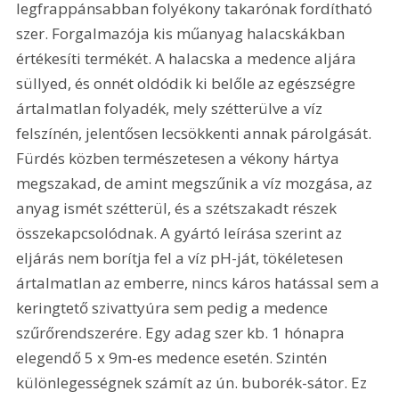
legfrappánsabban folyékony takarónak fordítható 
szer. Forgalmazója kis műanyag halacskákban 
értékesíti termékét. A halacska a medence aljára 
süllyed, és onnét oldódik ki belőle az egészségre 
ártalmatlan folyadék, mely szétterülve a víz 
felszínén, jelentősen lecsökkenti annak párolgását. 
Fürdés közben természetesen a vékony hártya 
megszakad, de amint megszűnik a víz mozgása, az 
anyag ismét szétterül, és a szétszakadt részek 
összekapcsolódnak. A gyártó leírása szerint az 
eljárás nem borítja fel a víz pH-ját, tökéletesen 
ártalmatlan az emberre, nincs káros hatással sem a 
keringtető szivattyúra sem pedig a medence 
szűrőrendszerére. Egy adag szer kb. 1 hónapra 
elegendő 5 x 9m-es medence esetén. Szintén 
különlegességnek számít az ún. buborék-sátor. Ez 