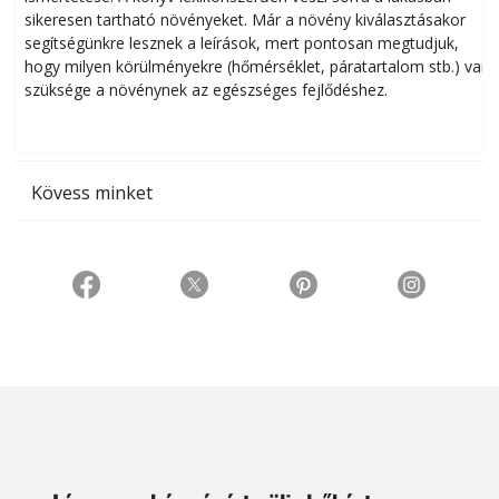
sikeresen tart­ha­tó növényeket. Már a növény kiválasztásakor
h
segítségünkre lesznek a leírások, mert pontosan megtudjuk,
k
hogy milyen körülményekre (hőmérséklet, páratartalom stb.) van
szüksége a növénynek az egészséges fejlődéshez.
t
Kövess minket