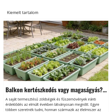
Kiemelt tartalom
Balkon kertészkedés vagy magaságyás?
Helytakarékos kertészkedés
A saját termesztésű zöldségek és fűszernövények iránti
érdeklődés az elmúlt években látványosan megnőtt. Egyre
többen szeretnék tudni, honnan származik az élelmiszer az
l