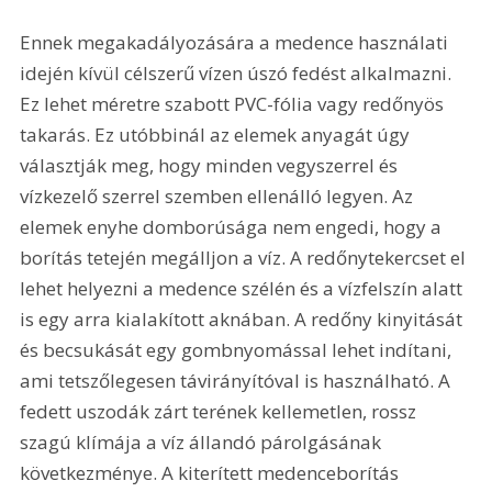
Ennek megakadályozására a medence használati 
idején kívül célszerű vízen úszó fedést alkalmazni. 
Ez lehet méretre szabott PVC-fólia vagy redőnyös 
takarás. Ez utóbbinál az elemek anyagát úgy 
választják meg, hogy minden vegyszerrel és 
vízkezelő szerrel szemben ellenálló legyen. Az 
elemek enyhe domborúsága nem engedi, hogy a 
borítás tetején megálljon a víz. A redőnytekercset el 
lehet helyezni a medence szélén és a vízfelszín alatt 
is egy arra kialakított aknában. A redőny kinyitását 
és becsukását egy gombnyomással lehet indítani, 
ami tetszőlegesen távirányítóval is használható. A 
fedett uszodák zárt terének kellemetlen, rossz 
szagú klímája a víz állandó párolgásának 
következménye. A kiterített medenceborítás 