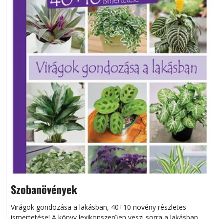
Szobanövények
Virágok gondozása a lakásban, 40+10 növény részletes
ismertetése! A könyv lexikonszerűen veszi sorra a lakásban
s