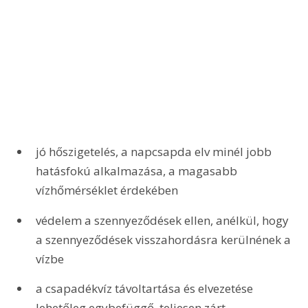
jó hőszigetelés, a napcsapda elv minél jobb 
hatásfokú alkalmazása, a magasabb 
vízhőmérséklet érdekében
védelem a szennyeződések ellen, anélkül, hogy 
a szennyeződések visszahordásra kerülnének a 
vízbe 
a csapadékvíz távoltartása és elvezetése 
lehetőleg egybefüggő, teljesen zárt 