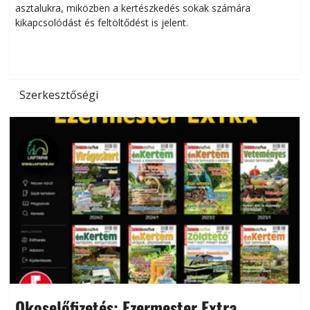
asztalukra, miközben a kertészkedés sokak számára
kikapcsolódást és feltöltődést is jelent.
é
d
Szerkesztőségi
Okoselőfizetés: Ezermester Extra