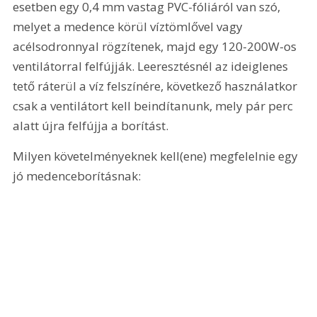
esetben egy 0,4 mm vastag PVC-fóliáról van szó, 
melyet a medence körül víztömlővel vagy 
acélsodronnyal rögzítenek, majd egy 120-200W-os 
ventilátorral felfújják. Leeresztésnél az ideiglenes 
tető ráterül a víz felszínére, következő használatkor 
csak a ventilátort kell beindítanunk, mely pár perc 
alatt újra felfújja a borítást. 
Milyen követelményeknek kell(ene) megfelelnie egy 
jó medenceborításnak: