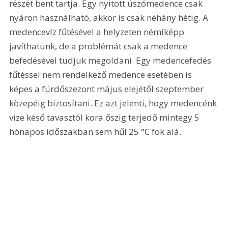
részét bent tartja. Egy nyitott úszómedence csak 
nyáron használható, akkor is csak néhány hétig. A 
medencevíz fűtésével a helyzeten némiképp 
javíthatunk, de a problémát csak a medence 
befedésével tudjuk megoldani. Egy medencefedés 
fűtéssel nem rendelkező medence esetében is 
képes a fürdőszezont május elejétől szeptember 
közepéig biztosítani. Ez azt jelenti, hogy medencénk 
vize késő tavasztól kora őszig terjedő mintegy 5 
hónapos időszakban sem hűl 25 °C fok alá. 