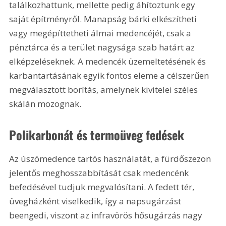
találkozhattunk, mellette pedig áhítoztunk egy 
saját építményről. Manapság bárki elkészítheti 
vagy megépíttetheti álmai medencéjét, csak a 
pénztárca és a terület nagysága szab határt az 
elképzeléseknek. A medencék üzemeltetésének és 
karbantartásának egyik fontos eleme a célszerűen 
megválasztott borítás, amelynek kivitelei széles 
skálán mozognak.
Polikarbonát és termoüveg fedések
Az úszómedence tartós használatát, a fürdőszezon 
jelentős meghosszabbítását csak medencénk 
befedésével tudjuk megvalósítani. A fedett tér, 
üvegházként viselkedik, így a napsugárzást 
beengedi, viszont az infravörös hősugárzás nagy 