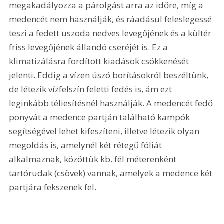
megakadályozza a párolgást arra az időre, míg a 
medencét nem használják, és ráadásul feleslegessé 
teszi a fedett uszoda nedves levegőjének és a kültér 
friss levegőjének állandó cseréjét is. Ez a 
klimatizálásra fordított kiadások csökkenését 
jelenti. Eddig a vízen úszó borításokról beszéltünk, 
de létezik vízfelszín feletti fedés is, ám ezt 
leginkább téliesítésnél használják. A medencét fedő 
ponyvát a medence partján található kampók 
segítségével lehet kifeszíteni, illetve létezik olyan 
megoldás is, amelynél két rétegű fóliát 
alkalmaznak, közöttük kb. fél méterenként 
tartórudak (csövek) vannak, amelyek a medence két 
partjára fekszenek fel. 