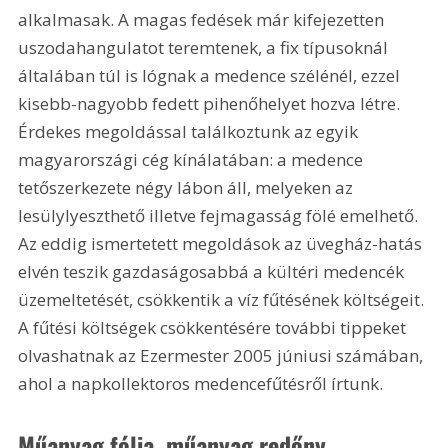
alkalmasak. A magas fedések már kifejezetten 
uszodahangulatot teremtenek, a fix típusoknál 
általában túl is lógnak a medence szélénél, ezzel 
kisebb-nagyobb fedett pihenőhelyet hozva létre. 
Érdekes megoldással találkoztunk az egyik 
magyarországi cég kínálatában: a medence 
tetőszerkezete négy lábon áll, melyeken az 
lesülylyeszthető illetve fejmagasság fölé emelhető. 
Az eddig ismertetett megoldások az üvegház-hatás 
elvén teszik gazdaságosabbá a kültéri medencék 
üzemeltetését, csökkentik a víz fűtésének költségeit. 
A fűtési költségek csökkentésére további tippeket 
olvashatnak az Ezermester 2005 júniusi számában, 
ahol a napkollektoros medencefűtésről írtunk. 
Műanyag fólia, műanyag redőny