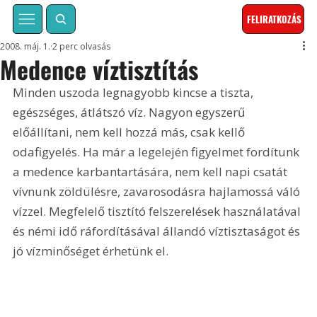
FELIRATKOZÁS
2008. máj. 1.
2 perc olvasás
Medence víztisztítás
Minden uszoda legnagyobb kincse a tiszta, 
egészséges, átlátszó víz. Nagyon egyszerű 
előállítani, nem kell hozzá más, csak kellő 
odafigyelés. Ha már a legelején figyelmet fordítunk 
a medence karbantartására, nem kell napi csatát 
vívnunk zöldülésre, zavarosodásra hajlamossá váló 
vízzel. Megfelelő tisztító felszerelések használatával 
és némi idő ráfordításával állandó víztisztaságot és 
jó vízminőséget érhetünk el.