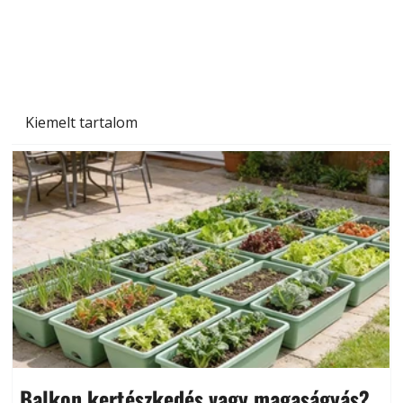
Szárazság a kertben – az aszály hatása a
növényekre és a védekezés lehetőségei
Kiemelt tartalom
Balkon kertészkedés vagy magaságyás?