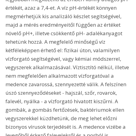
értékét, azaz a 7,4-et. A víz pH-értékét könnyen 
megmérhetjük kis analizáló készlet segítségével, 
majd a mérés eredményeitől függően az értéket 
növelő pH+, illetve csökkentő pH- adalékanyagot 
tehetünk hozzá. A megfelelő minőségű víz 
kétféleképpen érhető el: fizikai úton, valamilyen 
vízforgató segítségével, vagy kémiai módszerrel, 
vegyszerek alkalmazásával. Víztisztító nélkül, illetve 
nem megfelelően alkalmazott vízforgatóval a 
medence zavarossá, szennyezetté válik. A felszínen 
úszó szennyeződéseket - hajszál, szőr, rovarok, 
falevél, nyálka - a vízforgató hivatott kiszűrni. A 
gombák, a gombás fertőzések, baktériumok ellen 
vegyszerekkel küzdhetünk, de meg lehet előzni 
bizonyos vírusok terjedését is. A medence vizébe a 
levegőből érkező falevelekről és a porból is 