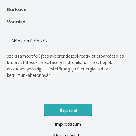
Barkács
Vonalzó
Népszerű címkék
szerszám
kert
felújítás
lakberendezés
kreatív ötlet
barkácsolás
bútor
víz
fűtés
szerkesztőség
elektronika
hasznos tippek
dísznövény
hőszigetelés
tető
megújuló energia
tisztítás
kerti munka
beton
nyár
Kapcsolat
Impresszum
Médiaajánlat