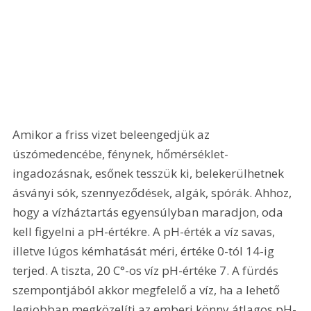
Amikor a friss vizet beleengedjük az 
úszómedencébe, fénynek, hőmérséklet-
ingadozásnak, esőnek tesszük ki, belekerülhetnek 
ásványi sók, szennyeződések, algák, spórák. Ahhoz, 
hogy a vízháztartás egyensúlyban maradjon, oda 
kell figyelni a pH-értékre. A pH-érték a víz savas, 
illetve lúgos kémhatását méri, értéke 0-tól 14-ig 
terjed. A tiszta, 20 C°-os víz pH-értéke 7. A fürdés 
szempontjából akkor megfelelő a víz, ha a lehető 
legjobban megközelíti az emberi könny átlagos pH-