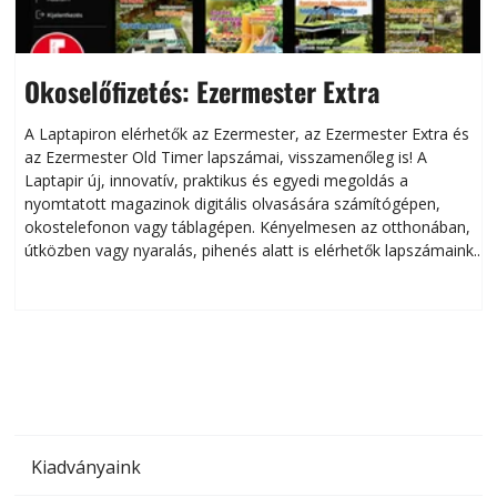
Okoselőfizetés: Ezermester Extra
A Laptapiron elérhetők az Ezermester, az Ezermester Extra és
az Ezermester Old Timer lapszámai, visszamenőleg is! A
Laptapir új, innovatív, praktikus és egyedi megoldás a
L
nyomtatott magazinok digitális olvasására számítógépen,
okostelefonon vagy táblagépen. Kényelmesen az otthonában,
útközben vagy nyaralás, pihenés alatt is elérhetők lapszámaink.
ú
Bárhol, bármikor, akár külföldön élve vagy dolgozva is
B
olvashatók az Ezermester lapszámai. A Laptapir kényelmes
megoldás, mert: – t
Kiadványaink