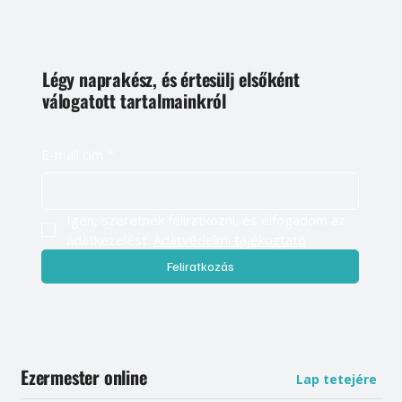
Légy naprakész, és értesülj elsőként
válogatott tartalmainkról
E-mail cím
*
Igen, szeretnék feliratkozni, és elfogadom az 
adatkezelést. 
Adatvédelmi tájékoztató
Feliratkozás
Ezermester online
Lap tetejére