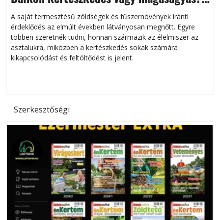
Helytakarékos kertészkedés
A saját termesztésű zöldségek és fűszernövények iránti
érdeklődés az elmúlt években látványosan megnőtt. Egyre
többen szeretnék tudni, honnan származik az élelmiszer az
l
asztalukra, miközben a kertészkedés sokak számára
kikapcsolódást és feltöltődést is jelent.
é
d
Szerkesztőségi