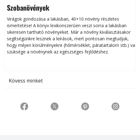
Szobanövények
Virágok gondozása a lakásban, 40+10 növény részletes
ismertetése! A könyv lexikonszerűen veszi sorra a lakásban
s
sikeresen tart­ha­tó növényeket. Már a növény kiválasztásakor
h
segítségünkre lesznek a leírások, mert pontosan megtudjuk,
k
hogy milyen körülményekre (hőmérséklet, páratartalom stb.) van
szüksége a növénynek az egészséges fejlődéshez.
t
Kövess minket