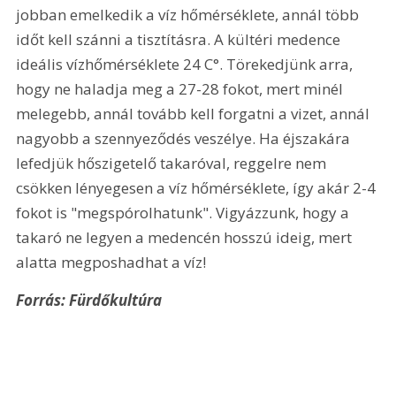
jobban emelkedik a víz hőmérséklete, annál több 
időt kell szánni a tisztításra. A kültéri medence 
ideális vízhőmérséklete 24 C°. Törekedjünk arra, 
hogy ne haladja meg a 27-28 fokot, mert minél 
melegebb, annál tovább kell forgatni a vizet, annál 
nagyobb a szennyeződés veszélye. Ha éjszakára 
lefedjük hőszigetelő takaróval, reggelre nem 
csökken lényegesen a víz hőmérséklete, így akár 2-4 
fokot is "megspórolhatunk". Vigyázzunk, hogy a 
takaró ne legyen a medencén hosszú ideig, mert 
alatta megposhadhat a víz! 
Forrás: Fürdőkultúra