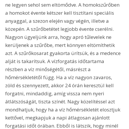
ne legyen sehol sem eltömődve. A homokszűrőben 
a homokot évente kétszer kell tisztítani speciális 
anyaggal, a szezon elején vagy végén, illetve a 
közepén. A szűrőbetétet legjobb évente cserélni. 
Nagyon ügyeljünk arra, hogy apró tűlevelek ne 
kerüljenek a szűrőbe, mert könnyen eltömíthetik 
azt. A szűrőkosarat gyakorta ürítsük, és a medence 
alját is takarítsuk. A vízforgatás időtartama 
részben a víz minőségétől, másrészt a 
hőmérsékletétől függ. Ha a víz nagyon zavaros, 
zöld és szennyezett, akkor 24 órán keresztül kell 
forgatni, mindaddig, amíg vissza nem nyeri 
átlátszóságát, tiszta színét. Nagy közelítéssel azt 
mondhatjuk, hogy ha a víz hőmérsékletét elosztjuk 
kettővel, megkapjuk a napi átlagosan ajánlott 
forgatási időt órában. Ebből is látszik, hogy minél 