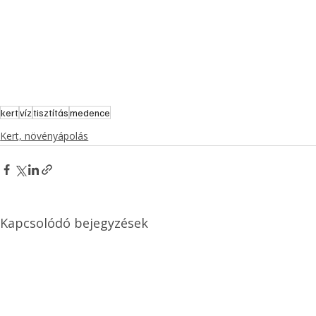
kert
víz
tisztítás
medence
Kert, növényápolás
Kapcsolódó bejegyzések