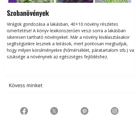
Szobanövények
Virágok gondozása a lakásban, 40+10 növény részletes
ismertetése! A könyv lexikonszerűen veszi sorra a lakásban
s
sikeresen tart­ha­tó növényeket. Már a növény kiválasztásakor
h
segítségünkre lesznek a leírások, mert pontosan megtudjuk,
k
hogy milyen körülményekre (hőmérséklet, páratartalom stb.) van
szüksége a növénynek az egészséges fejlődéshez.
t
Kövess minket