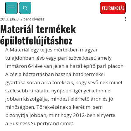
FELIRATKOZÁS
2013. jún. 3.
2 perc olvasás
Materiál termékek
épületfelújításhoz
A Materiál egy teljes mértékben magyar 
tulajdonban lévő vegyipari szövetkezet, amely 
immáron 64 éve van jelen a hazai építőipari piacon. 
A cég a háztartásban használható termékei 
gyártása során arra törekszik, hogy vevőinek minél 
szélesebb kínálatot nyújtson, igényeiket minél 
jobban kiszolgálja, mindezt elérhető áron és jó 
minőségben. Törekvésének sikerét mi sem 
bizonyítja jobban, mint hogy 2012-ben elnyerte 
a Business Superbrand címet. 