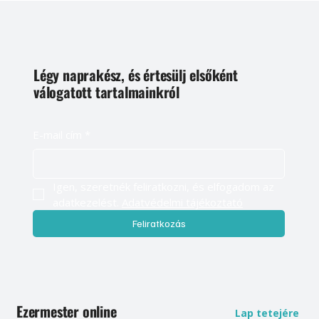
Légy naprakész, és értesülj elsőként
válogatott tartalmainkról
E-mail cím
*
Igen, szeretnék feliratkozni, és elfogadom az 
adatkezelést. 
Adatvédelmi tájékoztató
Feliratkozás
Ezermester online
Lap tetejére