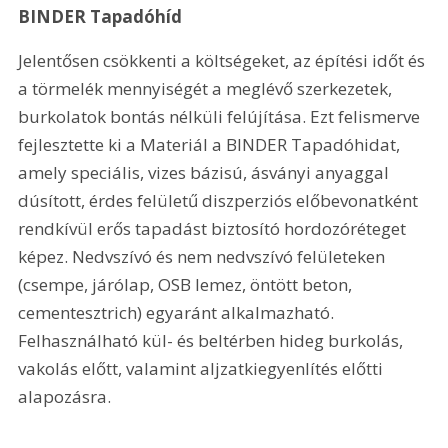
BINDER Tapadóhíd
Jelentősen csökkenti a költségeket, az építési időt és 
a törmelék mennyiségét a meglévő szerkezetek, 
burkolatok bontás nélküli felújítása. Ezt felismerve 
fejlesztette ki a Materiál a BINDER Tapadóhidat, 
amely speciális, vizes bázisú, ásványi anyaggal 
dúsított, érdes felületű diszperziós előbevonatként 
rendkívül erős tapadást biztosító hordozóréteget 
képez. Nedvszívó és nem nedvszívó felületeken 
(csempe, járólap, OSB lemez, öntött beton, 
cementesztrich) egyaránt alkalmazható. 
Felhasználható kül- és beltérben hideg burkolás, 
vakolás előtt, valamint aljzatkiegyenlítés előtti 
alapozásra.