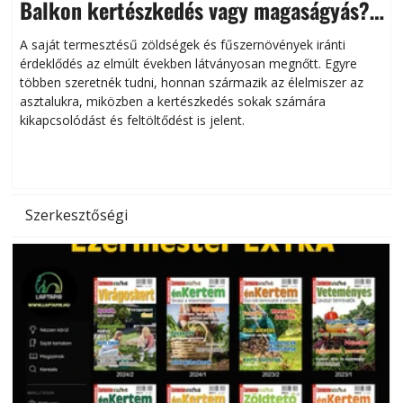
Balkon kertészkedés vagy magaságyás?
Helytakarékos kertészkedés
A saját termesztésű zöldségek és fűszernövények iránti
érdeklődés az elmúlt években látványosan megnőtt. Egyre
többen szeretnék tudni, honnan származik az élelmiszer az
l
asztalukra, miközben a kertészkedés sokak számára
kikapcsolódást és feltöltődést is jelent.
é
d
Szerkesztőségi