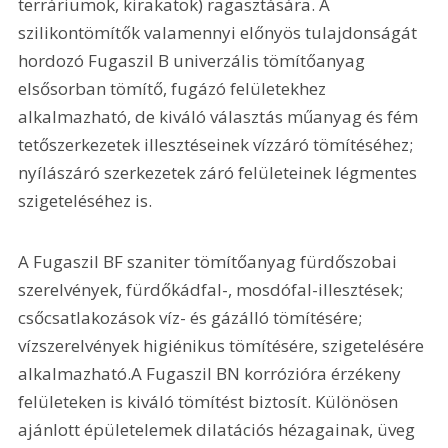
terráriumok, kirakatok) ragasztására. A 
szilikontömítők valamennyi előnyös tulajdonságát 
hordozó Fugaszil B univerzális tömítőanyag 
elsősorban tömítő, fugázó felületekhez 
alkalmazható, de kiváló választás műanyag és fém 
tetőszerkezetek illesztéseinek vízzáró tömítéséhez; 
nyílászáró szerkezetek záró felületeinek légmentes 
szigeteléséhez is.
A Fugaszil BF szaniter tömítőanyag fürdőszobai 
szerelvények, fürdőkádfal-, mosdófal-illesztések; 
csőcsatlakozások víz- és gázálló tömítésére; 
vízszerelvények higiénikus tömítésére, szigetelésére 
alkalmazható.A Fugaszil BN korrózióra érzékeny 
felületeken is kiváló tömítést biztosít. Különösen 
ajánlott épületelemek dilatációs hézagainak, üveg 