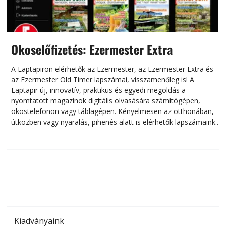
Okoselőfizetés: Ezermester Extra
A Laptapiron elérhetők az Ezermester, az Ezermester Extra és
az Ezermester Old Timer lapszámai, visszamenőleg is! A
Laptapir új, innovatív, praktikus és egyedi megoldás a
L
nyomtatott magazinok digitális olvasására számítógépen,
okostelefonon vagy táblagépen. Kényelmesen az otthonában,
útközben vagy nyaralás, pihenés alatt is elérhetők lapszámaink.
ú
Bárhol, bármikor, akár külföldön élve vagy dolgozva is
B
olvashatók az Ezermester lapszámai. A Laptapir kényelmes
megoldás, mert: – t
Kiadványaink