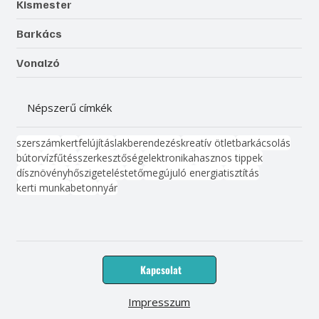
Kismester
Barkács
Vonalzó
Népszerű címkék
szerszám
kert
felújítás
lakberendezés
kreatív ötlet
barkácsolás
bútor
víz
fűtés
szerkesztőség
elektronika
hasznos tippek
dísznövény
hőszigetelés
tető
megújuló energia
tisztítás
kerti munka
beton
nyár
Kapcsolat
Impresszum