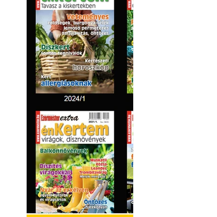
Kültéri hűtés: ho
a teraszt és a ker