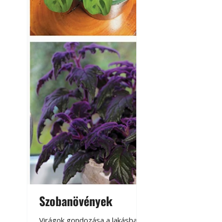
Szobanövények
Virágoskert: k
teraszon, laká
Virágok gondozása a lakásban,