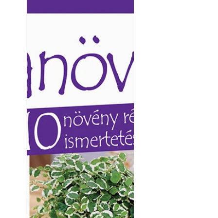
Ezermester lapszámai. A
Ezermester lapszámai
Laptapir kényelmes megoldás,
Laptapir kényelmes 
mert: – t
mert: – t