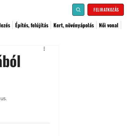
FELIRATKOZÁS
dezés
Építés, felújítás
Kert, növényápolás
Női vonal
ából
us.