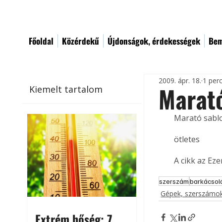
Főoldal
Közérdekű
Újdonságok, érdekességek
Bem
2009. ápr. 18.
1 per
Marató
Kiemelt tartalom
Marató sabl
ötletes
A cikk az Ez
szerszám
barkácsol
Gépek, szerszámok
Extrém hőség: 7