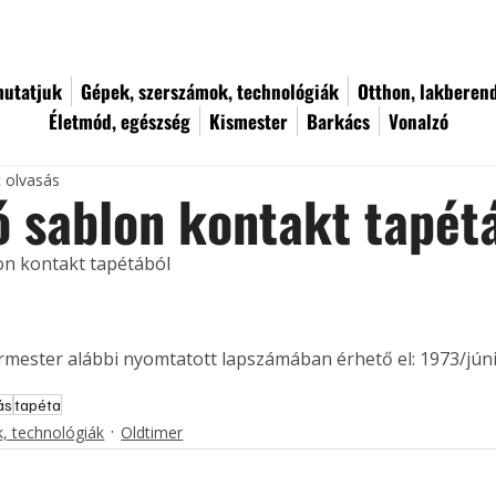
utatjuk
Gépek, szerszámok, technológiák
Otthon, lakberen
Életmód, egészség
Kismester
Barkács
Vonalzó
c olvasás
 sablon kontakt tapét
on kontakt tapétából
ermester alábbi nyomtatott lapszámában érhető el: 1973/júni
ás
tapéta
, technológiák
Oldtimer