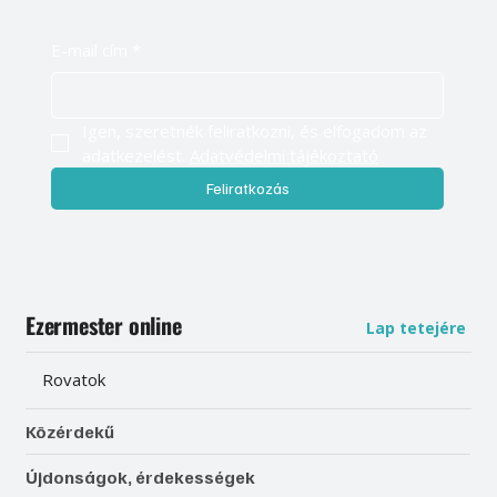
E-mail cím
*
Igen, szeretnék feliratkozni, és elfogadom az 
adatkezelést. 
Adatvédelmi tájékoztató
Feliratkozás
Ezermester online
Lap tetejére
Rovatok
Közérdekű
Újdonságok, érdekességek