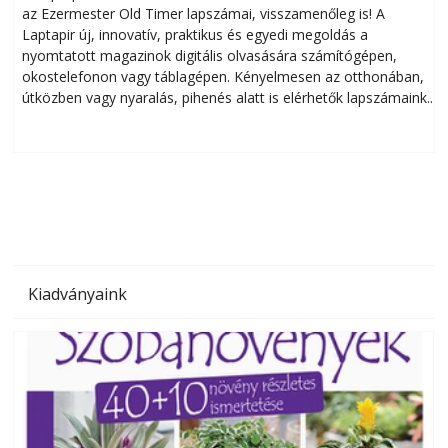
az Ezermester Old Timer lapszámai, visszamenőleg is! A
Laptapir új, innovatív, praktikus és egyedi megoldás a
L
nyomtatott magazinok digitális olvasására számítógépen,
okostelefonon vagy táblagépen. Kényelmesen az otthonában,
útközben vagy nyaralás, pihenés alatt is elérhetők lapszámaink.
ú
Bárhol, bármikor, akár külföldön élve vagy dolgozva is
B
olvashatók az Ezermester lapszámai. A Laptapir kényelmes
megoldás, mert: – t
Kiadványaink