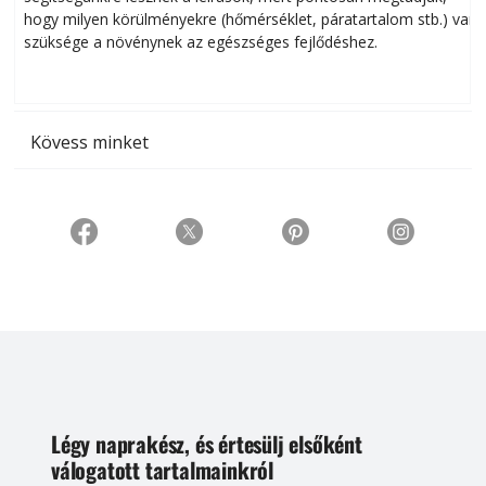
hogy milyen körülményekre (hőmérséklet, páratartalom stb.) van
szüksége a növénynek az egészséges fejlődéshez.
t
Kövess minket
Légy naprakész, és értesülj elsőként
válogatott tartalmainkról