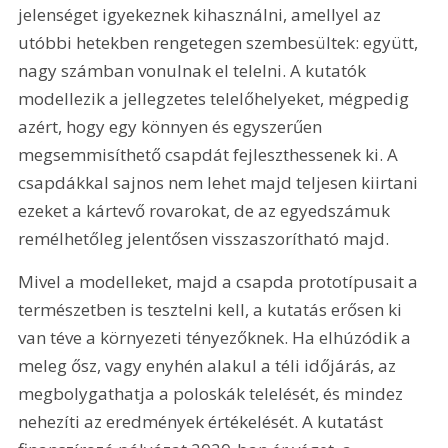
jelenséget igyekeznek kihasználni, amellyel az 
utóbbi hetekben rengetegen szembesültek: együtt, 
nagy számban vonulnak el telelni. A kutatók 
modellezik a jellegzetes telelőhelyeket, mégpedig 
azért, hogy egy könnyen és egyszerűen 
megsemmisíthető csapdát fejleszthessenek ki. A 
csapdákkal sajnos nem lehet majd teljesen kiirtani 
ezeket a kártevő rovarokat, de az egyedszámuk 
remélhetőleg jelentősen visszaszorítható majd.
Mivel a modelleket, majd a csapda prototípusait a 
természetben is tesztelni kell, a kutatás erősen ki 
van téve a környezeti tényezőknek. Ha elhúzódik a 
meleg ősz, vagy enyhén alakul a téli időjárás, az 
megbolygathatja a poloskák telelését, és mindez 
nehezíti az eredmények értékelését. A kutatást 