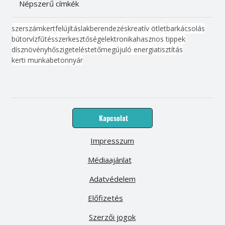
Népszerű címkék
szerszám
kert
felújítás
lakberendezés
kreatív ötlet
barkácsolás
bútor
víz
fűtés
szerkesztőség
elektronika
hasznos tippek
dísznövény
hőszigetelés
tető
megújuló energia
tisztítás
kerti munka
beton
nyár
Kapcsolat
Impresszum
Médiaajánlat
Adatvédelem
Előfizetés
Szerzői jogok