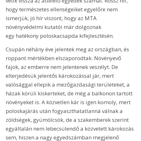
vetik vissza az áttelelő egyedek számát. Rossz hír, 
hogy természetes ellenségeiket egyelőre nem 
ismerjük, jó hír viszont, hogy az MTA 
növényvédelmi kutatói már dolgoznak 
egy hatékony poloskacsapda kifejlesztésén.
Csupán néhány éve jelentek meg az országban, és 
roppant mértékben elszaporodtak. Növényevő 
fajok, az emberre nem jelentenek veszélyt. De 
elterjedésük jelentős károkozással jár, mert 
valósággal ellepik a mezőgazdasági területeket, a 
házak körüli kiskerteket, de még a balkonon tartott 
növényeket is. A közvetlen kár is igen komoly, mert 
poloskajárás után fogyaszthatatlanná válnak a 
zöldségek, gyümölcsök, de a szakemberek szerint 
egyáltalán nem lebecsülendő a közvetett károkozás 
sem, hiszen a nagy egyedszámban megjelenő 