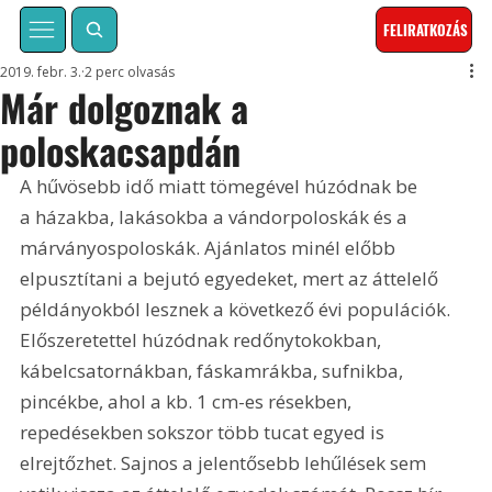
FELIRATKOZÁS
2019. febr. 3.
2 perc olvasás
Már dolgoznak a
poloskacsapdán
A hűvösebb idő miatt tömegével húzódnak be 
a házakba, lakásokba a vándorpoloskák és a 
márványospoloskák. Ajánlatos minél előbb 
elpusztítani a bejutó egyedeket, mert az áttelelő 
példányokból lesznek a következő évi populációk. 
Előszeretettel húzódnak redőnytokokban, 
kábelcsatornákban, fáskamrákba, sufnikba, 
pincékbe, ahol a kb. 1 cm-es résekben, 
repedésekben sokszor több tucat egyed is 
elrejtőzhet. Sajnos a jelentősebb lehűlések sem 