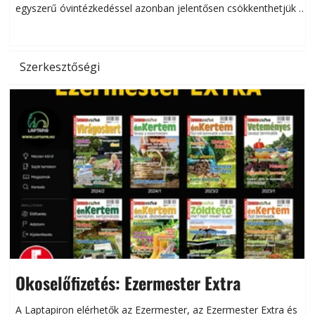
egyszerű óvintézkedéssel azonban jelentősen csökkenthetjük a
hőség káros hatásait.
l
Szerkesztőségi
Okoselőfizetés: Ezermester Extra
A Laptapiron elérhetők az Ezermester, az Ezermester Extra és