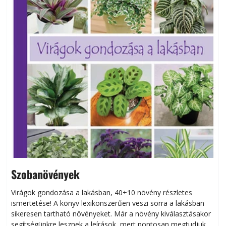
Szobanövények
Virágok gondozása a lakásban, 40+10 növény részletes
ismertetése! A könyv lexikonszerűen veszi sorra a lakásban
s
sikeresen tart­ha­tó növényeket. Már a növény kiválasztásakor
h
segítségünkre lesznek a leírások, mert pontosan megtudjuk,
k