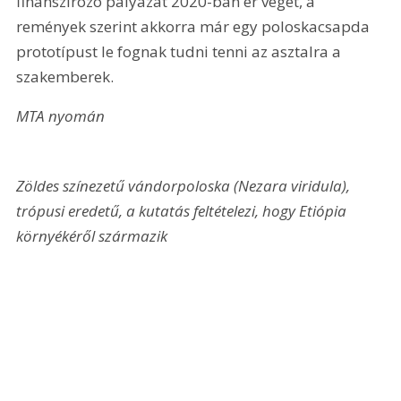
finanszírozó pályázat 2020-ban ér véget, a 
remények szerint akkorra már egy poloskacsapda 
prototípust le fognak tudni tenni az asztalra a 
szakemberek.
MTA nyomán
Zöldes színezetű vándorpoloska (Nezara viridula), 
trópusi eredetű, a kutatás feltételezi, hogy Etiópia 
környékéről származik