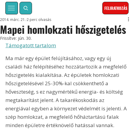
FELIRATKOZÁS
2014. márc. 21.
2 perc olvasás
Mapei homlokzati hőszigetelés
Frissítve:
jún. 30.
Támogatott tartalom
Ma már egy épület felújításához, vagy egy új 
családi ház felépítéséhez hozzátartozik a megfelelő 
hőszigetelés kialakítása. Az épületek homlokzati 
hőszigetelésével 25-30%-kal csökkenthető a 
hőveszteség, s ez nagymértékű energia- és költség 
megtakarítást jelent. A takarékoskodás az 
energiával egyben a környezet védelmét is jelenti. A 
szép homlokzat, a megfelelő hőháztartású falak 
minden épületre értéknövelő hatással vannak.