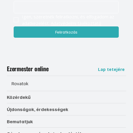
Igen, szeretnék feliratkozni, és elfogadom az 
adatkezelést. 
Adatvédelmi tájékoztató
Feliratkozás
Ezermester online
Lap tetejére
Rovatok
Közérdekű
Újdonságok, érdekességek
Bemutatjuk