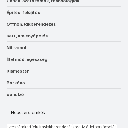
Gépek, szerszámok, technológiák
Építés, felújítás
Otthon, lakberendezés
Kert, növényápolás
Női vonal
Életmód, egészség
Kismester
Barkács
Vonalzó
Népszerű címkék
szerszám
kert
felújítás
lakberendezés
kreatív ötlet
barkácsolás