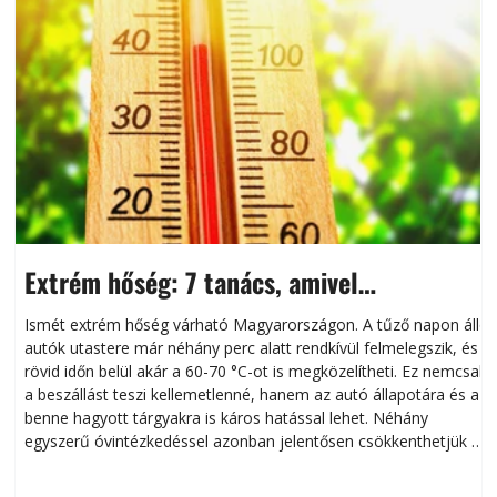
Extrém hőség: 7 tanács, amivel
megóvhatjuk autónkat a nyári károktól
Ismét extrém hőség várható Magyarországon. A tűző napon álló
autók utastere már néhány perc alatt rendkívül felmelegszik, és
rövid időn belül akár a 60-70 °C-ot is megközelítheti. Ez nemcsak
n
a beszállást teszi kellemetlenné, hanem az autó állapotára és a
benne hagyott tárgyakra is káros hatással lehet. Néhány
egyszerű óvintézkedéssel azonban jelentősen csökkenthetjük a
hőség káros hatásait.
l