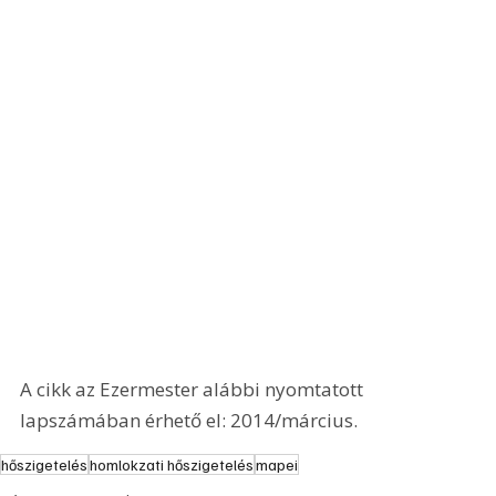
A cikk az Ezermester alábbi nyomtatott 
lapszámában érhető el: 2014/március.
hőszigetelés
homlokzati hőszigetelés
mapei