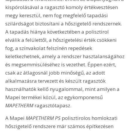
kispórolásával a ragasztó komoly értékvesztésen 
megy keresztül, nem fog megfelelő tapadási 
szilárdságot biztosítani a hőszigetelő rendszernek. 
A tapadás hiánya következtében a polisztirol 
elválik a felülettől, a hőszigetelési érték csökkeni 
fog, a színvakolat felszínén repedések 
keletkezhetnek, amely a rendszer hasztalanságához 
és megsemmisüléséhez is vezethet. Éppen ezért, 
csak az átlagosnál jobb minőségű, az adott 
alkalmazásra tervezett és készült ragasztók 
használhatók kellő nyugalommal, mint amilyen a 
Mapei termékei közül, az egykomponensű 
MAPETHERM
 ragasztótapasz.
A Mapei 
MAPETHERM PS
 polisztirolos homlokzati 
hőszigetelő rendszere már számos építkezésen 