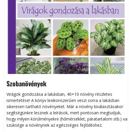
Szobanövények
Virágok gondozása a lakásban, 40+10 növény részletes
ismertetése! A könyv lexikonszerűen veszi sorra a lakásban
s
sikeresen tart­ha­tó növényeket. Már a növény kiválasztásakor
h
segítségünkre lesznek a leírások, mert pontosan megtudjuk,
k
hogy milyen körülményekre (hőmérséklet, páratartalom stb.) van
szüksége a növénynek az egészséges fejlődéshez.