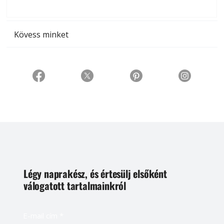
t
Kövess minket
Légy naprakész, és értesülj elsőként
válogatott tartalmainkról
E-mail cím
*