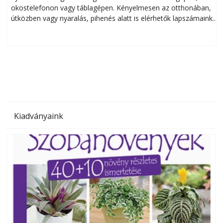
okostelefonon vagy táblagépen. Kényelmesen az otthonában,
útközben vagy nyaralás, pihenés alatt is elérhetők lapszámaink.
ú
Bárhol, bármikor, akár külföldön élve vagy dolgozva is
B
olvashatók az Ezermester lapszámai. A Laptapir kényelmes
megoldás, mert: – t
Kiadványaink