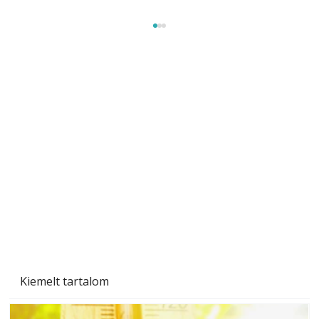
Tiszta homlokzat éveken át
Kiemelt tartalom