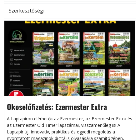
Szerkesztőségi
Okoselőfizetés: Ezermester Extra
A Laptapiron elérhetők az Ezermester, az Ezermester Extra és
az Ezermester Old Timer lapszámai, visszamenőleg is! A
Laptapir új, innovatív, praktikus és egyedi megoldás a
L
nyomtatott magazinok digitális olvasására számítógépen,