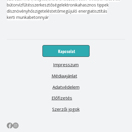
bútor
víz
fűtés
szerkesztőség
elektronika
hasznos tippek
dísznövény
hőszigetelés
tető
megújuló energia
tisztítás
kerti munka
beton
nyár
Kapcsolat
Impresszum
Médiaajánlat
Adatvédelem
Előfizetés
Szerzői jogok