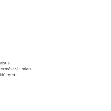
ést a 
termésérés miatt 
iültetett 