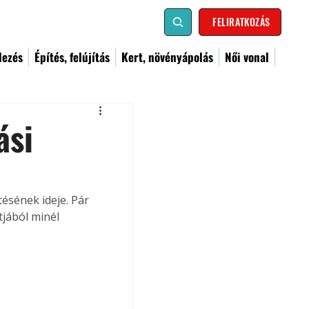
FELIRATKOZÁS
dezés
Építés, felújítás
Kert, növényápolás
Női vonal
ási
tésének ideje. Pár 
jából minél 