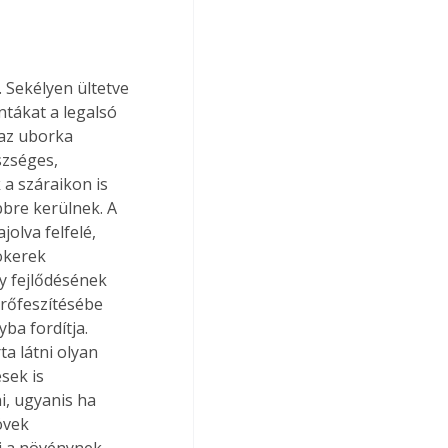
 Sekélyen ültetve 
ntákat a legalsó 
 az uborka 
szséges, 
 a száraikon is 
bbre kerülnek. A 
olva felfelé, 
ökerek 
y fejlődésének 
rőfeszítésébe 
ba fordítja. 
a látni olyan 
sek is 
, ugyanis ha 
övek 
i a növénynek. 