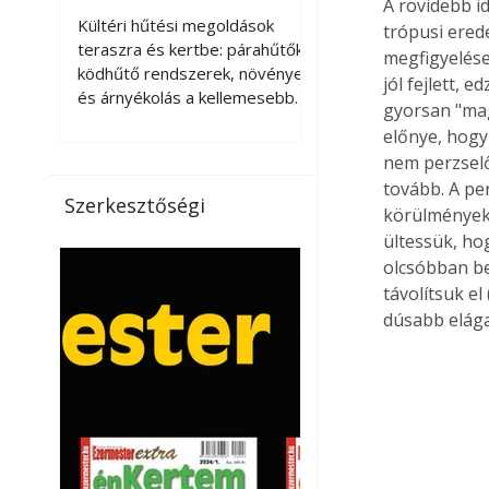
A rövidebb i
kellemesebbé a
Kültéri hűtési megoldások
trópusi erede
teraszt és a kertet?
teraszra és kertbe: párahűtők,
megfigyelések
ködhűtő rendszerek, növények
jól fejlett, 
és árnyékolás a kellemesebb
gyorsan "mag
nyári mikroklímáért. A kültéri
előnye, hogy
hűtés kérdése az utóbbi
nem perzsel
években egyre nagyobb
tovább. A pe
jelentőséget kapott, ahogy a
Szerkesztőségi
körülményekh
nyári hőhullámok gyakoribbá és
ültessük, hog
intenzívebbé váltak. Míg
korábban elsősorban a beltéri
olcsóbban be
klímaberendezések jelentették
távolítsuk el
a megoldást a meleg ellen, ma
dúsabb elága
már egyre többen keresnek
olyan kültéri hűtési
lehetőségeket is, amelyek a
teraszok, erkélyek, kertek vagy
vendégl