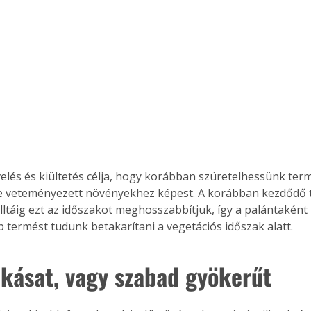
elés és kiültetés célja, hogy korábban szüretelhessünk term
e veteményezett növényekhez képest. A korábban kezdődő 
ltáig ezt az időszakot meghosszabbítjuk, így a palántaként k
b termést tudunk betakarítani a vegetációs időszak alatt.
kásat, vagy szabad gyökerűt