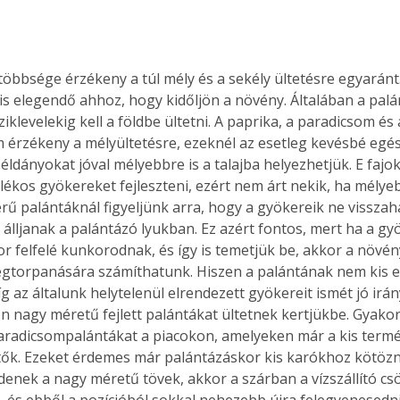
többsége érzékeny a túl mély és a sekély ültetésre egyaránt.
Együtt jobban megéri!
is elegendő ahhoz, hogy kidőljön a növény. Általában a palá
Bővebb információ itt!
sziklevelekig kell a földbe ültetni. A paprika, a paradicsom és
k az
Együtt jobban megéri! A
 érzékeny a mélyültetésre, ezeknél az esetleg kevésbé egé
mester
könyvek tetszőleges
er Old
párosítással kedvezményes
éldányokat jóval mélyebbre is a talajba helyezhetjük. E fajok
áron, 0 Ft postaköltséggel
lékos gyökereket fejleszteni, ezért nem árt nekik, ha mélye
ptapir új,
megrendelhetők!
ű palántáknál figyeljünk arra, hogy a gyökereik ne visszahaj
és egyedi
 álljanak a palántázó lyukban. Ez azért fontos, mert ha a gy
tt
r felfelé kunkorodnak, és így is temetjük be, akkor a növén
lvasására
gtorpanására számíthatunk. Hiszen a palántának nem kis e
elefonon
íg az általunk helytelenül elrendezett gyökereit ismét jó irány
nyelmesen
 nagy méretű fejlett palántákat ültetnek kertjükbe. Gyakort
ben vagy
aradicsompalántákat a piacokon, amelyeken már a kis termé
t is
ők. Ezeket érdemes már palántázáskor kis karókhoz kötözni
. Bárhol,
denek a nagy méretű tövek, akkor a szárban a vízszállító cs
ön élve
ashatók az
 és ebből a pozícióból sokkal nehezebb újra felegyenesedn