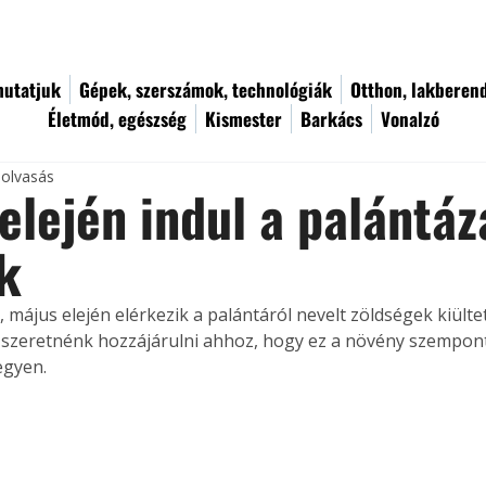
utatjuk
Gépek, szerszámok, technológiák
Otthon, lakberen
Életmód, egészség
Kismester
Barkács
Vonalzó
 olvasás
elején indul a palántáz
k
, május elején elérkezik a palántáról nevelt zöldségek kiülte
l szeretnénk hozzájárulni ahhoz, hogy ez a növény szempont
egyen. 