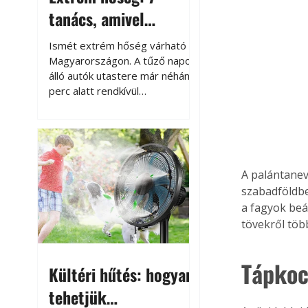
tanács, amivel
megóvhatjuk
Ismét extrém hőség várható
autónkat a nyári
Magyarországon. A tűző napon
álló autók utastere már néhány
károktól
perc alatt rendkívül
felmelegszik, és rövid időn belül
akár a 60-70 °C-ot is
megközelítheti. Ez nemcsak a
beszállást teszi kellemetlenné,
hanem az autó állapotára és a
A palántanev
benne hagyott tárgyakra is
szabadföldb
káros hatással lehet. Néhány
a fagyok beál
egyszerű óvintézkedéssel
tövekről töb
azonban jelentősen
csökkenthetjük a hőség káros
hatásait.
Tápkoc
Kültéri hűtés: hogyan
tehetjük