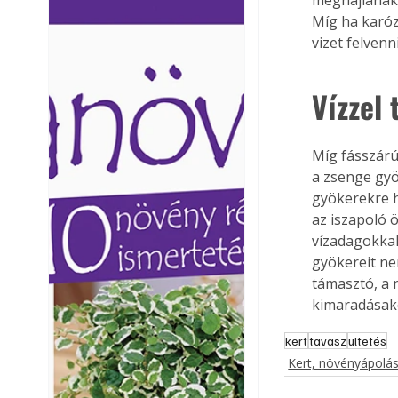
Ezermester lapszámai. A
Ezermester lapszámai
Míg ha karóz
Laptapir kényelmes megoldás,
Laptapir kényelmes 
vizet felvenni
mert: – t
mert: – t
Vízzel 
Míg fásszárú
a zsenge gyö
gyökerekre hi
az iszapoló 
vízadagokkal
gyökereit nem
támasztó, a 
kimaradásako
kert
tavasz
ültetés
Kert, növényápolá