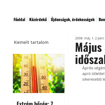
Főoldal
Közérdekű
Újdonságok, érdekességek
Bem
2008. máj. 1.
2 perc
Május 
Kiemelt tartalom
idősza
Április végén
apró ötlette
sikeresebb l
Extrém hőség: 7