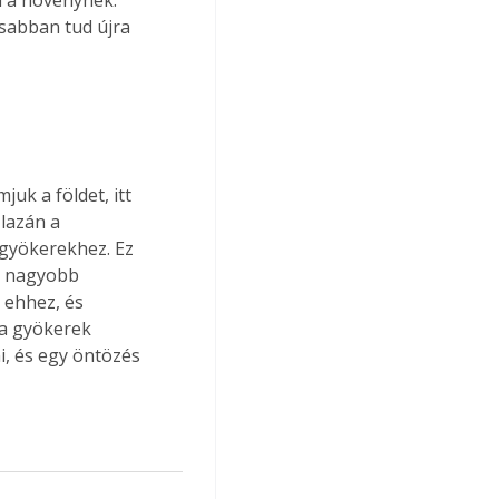
rsabban tud újra 
k a földet, itt 
lazán a 
 gyökerekhez. Ez 
e nagyobb 
 ehhez, és 
 a gyökerek 
i, és egy öntözés 