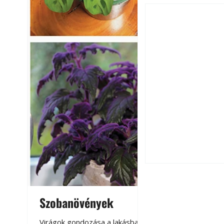
Utóérő gyümölcsö
érnek tovább lesz
Szobanövények
Virágoskert: k
teraszon, laká
Virágok gondozása a lakásban,