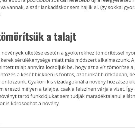
. A
va vannak, a szár lankadáskor sem hajlik el, így sokkal gyo
megoldás,
.
tömörítsük a talajt
 növények ültetése esetén a gyökerekhez tömörítéssel nyomju
kerek sérülékenysége miatt más módszert alkalmazzunk. A 
ntett talajt annyira locsoljuk be, hogy azt a víz tömörítse a
öntözés a későbbiekben is fontos, azaz inkább ritkábban, d
 öntözzünk. Gyakori kis vízadagoknál a növény hozzászokik
 ereszti mélyen a talajba, csak a felszínen várja a vizet. Így
növényt tartó funkciójukat sem tudják maradéktalanul ellátn
r is károsodhat a növény.
s