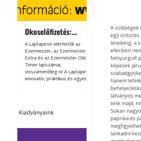
A zöldségek 
Okoselőfizetés:
Okoselőfizetés
egy öntözés 
Ezermester Extra
levelekig, a 
A Laptapiron elérhetők az
A Laptapiron elérhető
ellenben nem
Ezermester, az Ezermester
Ezermester, az Ezer
Extra és az Ezermester Old
Extra és az Ezermest
felnyurgult p
Timer lapszámai,
Timer lapszámai,
képesek járu
visszamenőleg is! A Laptapir új,
visszamenőleg is! A La
szabadgyöker
innovatív, praktikus és egyedi
innovatív, praktikus 
hanem lefelé
megoldás a nyomtatott
megoldás a nyomtato
behelyezésko
magazinok digitális olvasására
magazinok digitális o
látványos me
számítógépen, okostelefonon
számítógépen, okost
telik majd, m
vagy táblagépen. Kényelmesen
vagy táblagépen. Ké
Sokan nagyon
Kiadványaink
az otthonában, útközben vagy
az otthonában, útköz
paprika és p
nyaralás, pihenés alatt is
nyaralás, pihenés alat
megfigyelhet
elérhetők lapszámaink. Bárhol,
elérhetők lapszámaink
lankadni kez
bármikor, akár külföldön élve
bármikor, akár külföld
vagy dolgozva is olvashatók az
vagy dolgozva is olv
meghajlanak,