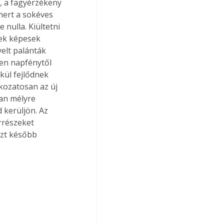
, a fagyérzékeny 
mert a sokéves 
nulla. Kiültetni 
zek képesek 
elt palánták 
en napfénytől 
ül fejlődnek 
kozatosan az új 
an mélyre 
 kerüljön. Az 
rrészeket 
azt később 