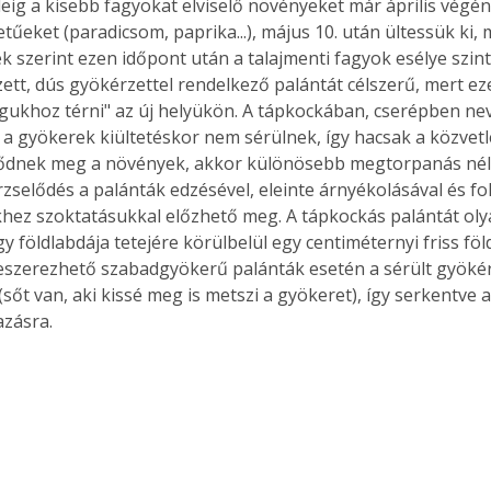
deig a kisebb fagyokat elviselő növényeket már április végén
tűeket (paradicsom, paprika...), május 10. után ültessük ki, 
 szerint ezen időpont után a talajmenti fagyok esélye szinte 
edzett, dús gyökérzettel rendelkező palántát célszerű, mert e
ukhoz térni" az új helyükön. A tápkockában, cserépben nev
 a gyökerek kiültetéskor nem sérülnek, így hacsak a közvetl
ődnek meg a növények, akkor különösebb megtorpanás nélk
rzselődés a palánták edzésével, eleinte árnyékolásával és fo
ez szoktatásukkal előzhető meg. A tápkockás palántát oly
y földlabdája tetejére körülbelül egy centiméternyi friss föld
szerezhető szabadgyökerű palánták esetén a sérült gyöké
 (sőt van, aki kissé meg is metszi a gyökeret), így serkentve 
zásra. 