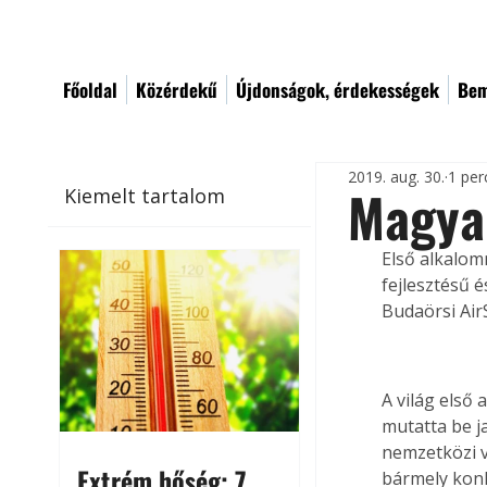
Főoldal
Közérdekű
Újdonságok, érdekességek
Bem
2019. aug. 30.
1 per
Magyar
Kiemelt tartalom
Első alkalom
fejlesztésű 
Budaörsi Ai
A világ első
mutatta be j
nemzetközi v
Extrém hőség: 7
bármely konk