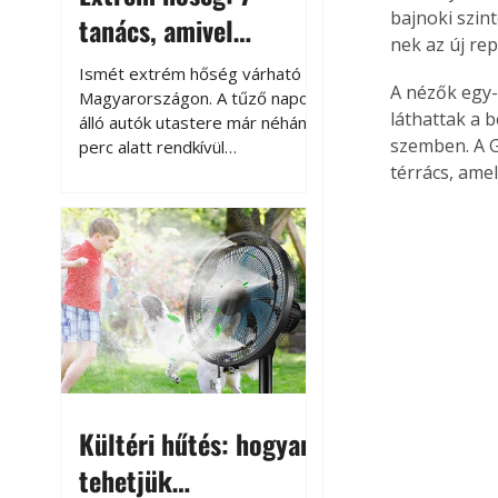
bajnoki szint
tanács, amivel
nek az új re
megóvhatjuk
Ismét extrém hőség várható
A nézők egy-
autónkat a nyári
Magyarországon. A tűző napon
láthattak a 
álló autók utastere már néhány
károktól
szemben. A G
perc alatt rendkívül
felmelegszik, és rövid időn belül
térrács, am
akár a 60-70 °C-ot is
megközelítheti. Ez nemcsak a
beszállást teszi kellemetlenné,
hanem az autó állapotára és a
benne hagyott tárgyakra is
káros hatással lehet. Néhány
egyszerű óvintézkedéssel
azonban jelentősen
csökkenthetjük a hőség káros
hatásait.
Kültéri hűtés: hogyan
tehetjük