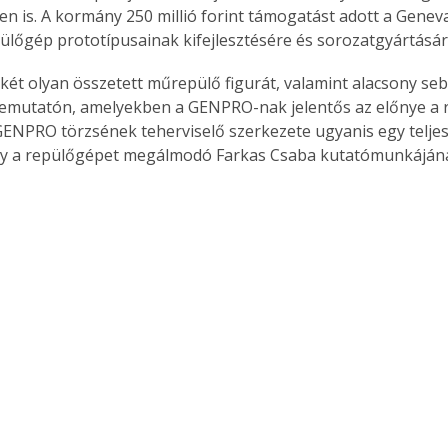
en is. A kormány 250 millió forint támogatást adott a Genevat
pülőgép prototípusainak kifejlesztésére és sorozatgyártásár
két olyan összetett műrepülő figurát, valamint alacsony se
bemutatón, amelyekben a GENPRO-nak jelentős az előnye a ri
ENPRO törzsének teherviselő szerkezete ugyanis egy teljes
ely a repülőgépet megálmodó Farkas Csaba kutatómunkáján