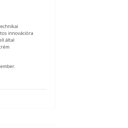
echnikai 
atos innovációra 
l által 
trém 
vember.