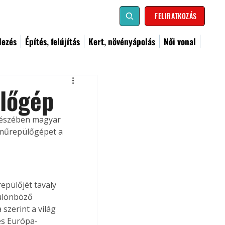
FELIRATKOZÁS
dezés
Építés, felújítás
Kert, növényápolás
Női vonal
ülőgép
egészében magyar 
 műrepülőgépet a 
epülőjét tavaly 
különböző 
szerint a világ 
és Európa-