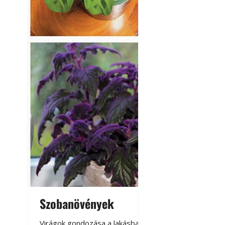
Szobanövények
Virágoskert: k
teraszon, laká
Virágok gondozása a lakásban,