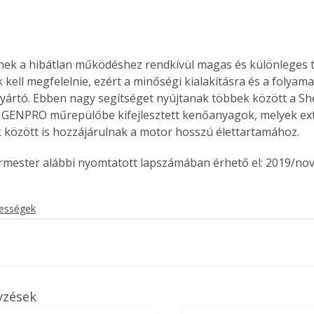
ek a hibátlan működéshez rendkívül magas és különleges t
 kell megfelelnie, ezért a minőségi kialakításra és a folyam
gyártó. Ebben nagy segítséget nyújtanak többek között a Shel
a GENPRO műrepülőbe kifejlesztett kenőanyagok, melyek ex
között is hozzájárulnak a motor hosszú élettartamához.
ermester alábbi nyomtatott lapszámában érhető el: 2019/no
kességek
yzések