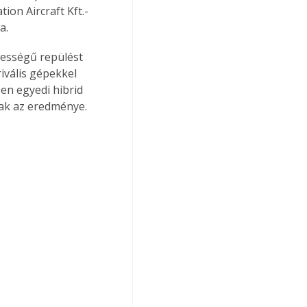
ion Aircraft Kft.-
a.
bességű repülést 
vális gépekkel 
en egyedi hibrid 
ak az eredménye. 