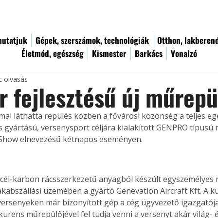
utatjuk
Gépek, szerszámok, technológiák
Otthon, lakberen
Életmód, egészség
Kismester
Barkács
Vonalzó
c olvasás
 fejlesztésű új műrep
mal láthatta repülés közben a fővárosi közönség a teljes 
és gyártású, versenysport céljára kialakított GENPRO típusú
rShow elnevezésű kétnapos eseményen.
 acél-karbon rácsszerkezetű anyagból készült egyszemélyes r
akabszállási üzemében a gyártó Genevation Aircraft Kft. A 
ersenyeken már bizonyított gép a cég ügyvezető igazgatója 
urens műrepülőjével fel tudja venni a versenyt akár világ- 