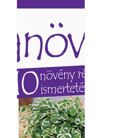
Ezermester lapszámai. A
Ezermester lapszámai
Laptapir kényelmes megoldás,
Laptapir kényelmes 
mert: – t
mert: – t