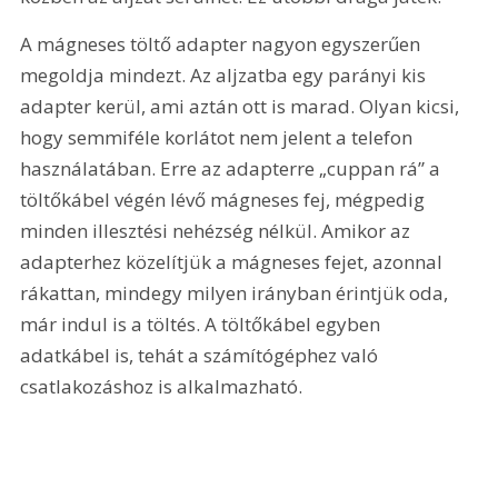
A mágneses töltő adapter nagyon egyszerűen 
megoldja mindezt. Az aljzatba egy parányi kis 
adapter kerül, ami aztán ott is marad. Olyan kicsi, 
hogy semmiféle korlátot nem jelent a telefon 
használatában. Erre az adapterre „cuppan rá” a 
töltőkábel végén lévő mágneses fej, mégpedig 
minden illesztési nehézség nélkül. Amikor az 
adapterhez közelítjük a mágneses fejet, azonnal 
rákattan, mindegy milyen irányban érintjük oda, 
már indul is a töltés. A töltőkábel egyben 
adatkábel is, tehát a számítógéphez való 
csatlakozáshoz is alkalmazható.