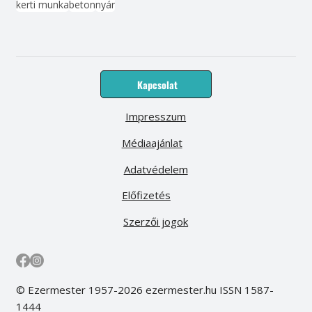
kerti munka
beton
nyár
Kapcsolat
Impresszum
Médiaajánlat
Adatvédelem
Előfizetés
Szerzői jogok
© Ezermester 1957-2026 ezermester.hu ISSN 1587-
1444