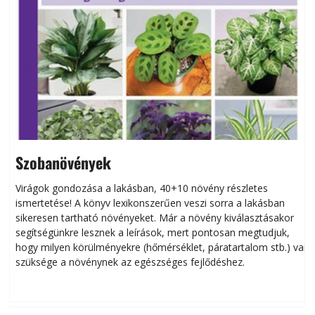
Szobanövények
Virágok gondozása a lakásban, 40+10 növény részletes
ismertetése! A könyv lexikonszerűen veszi sorra a lakásban
s
sikeresen tart­ha­tó növényeket. Már a növény kiválasztásakor
h
segítségünkre lesznek a leírások, mert pontosan megtudjuk,
k
hogy milyen körülményekre (hőmérséklet, páratartalom stb.) van
szüksége a növénynek az egészséges fejlődéshez.
t