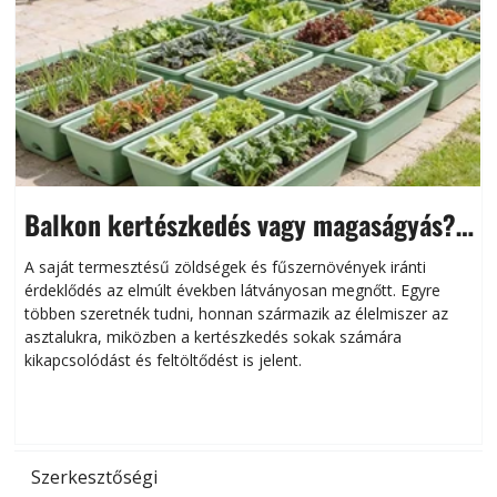
Balkon kertészkedés vagy magaságyás?
Helytakarékos kertészkedés
A saját termesztésű zöldségek és fűszernövények iránti
érdeklődés az elmúlt években látványosan megnőtt. Egyre
többen szeretnék tudni, honnan származik az élelmiszer az
l
asztalukra, miközben a kertészkedés sokak számára
kikapcsolódást és feltöltődést is jelent.
é
d
Szerkesztőségi