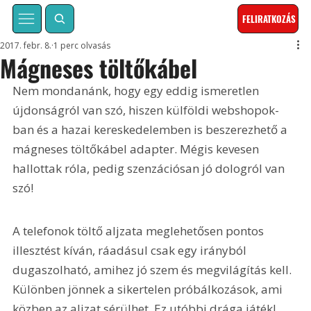
FELIRATKOZÁS
2017. febr. 8.
1 perc olvasás
Mágneses töltőkábel
Nem mondanánk, hogy egy eddig ismeretlen 
újdonságról van szó, hiszen külföldi webshopok-
ban és a hazai kereskedelemben is beszerezhető a 
mágneses töltőkábel adapter. Mégis kevesen 
hallottak róla, pedig szenzációsan jó dologról van 
szó!
A telefonok töltő aljzata meglehetősen pontos 
illesztést kíván, ráadásul csak egy irányból 
dugaszolható, amihez jó szem és megvilágítás kell. 
Különben jönnek a sikertelen próbálkozások, ami 
közben az aljzat sérülhet. Ez utóbbi drága játék!