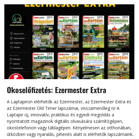
Okoselőfizetés: Ezermester Extra
A Laptapiron elérhetők az Ezermester, az Ezermester Extra és
az Ezermester Old Timer lapszámai, visszamenőleg is! A
Laptapir új, innovatív, praktikus és egyedi megoldás a
L
nyomtatott magazinok digitális olvasására számítógépen,
okostelefonon vagy táblagépen. Kényelmesen az otthonában,
útközben vagy nyaralás, pihenés alatt is elérhetők lapszámaink.
ú