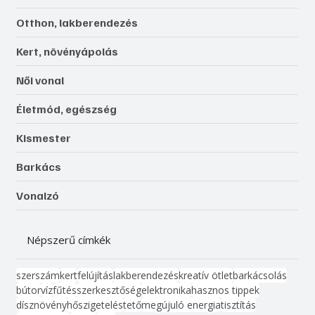
Otthon, lakberendezés
Kert, növényápolás
Női vonal
Életmód, egészség
Kismester
Barkács
Vonalzó
Népszerű címkék
szerszám
kert
felújítás
lakberendezés
kreatív ötlet
barkácsolás
bútor
víz
fűtés
szerkesztőség
elektronika
hasznos tippek
dísznövény
hőszigetelés
tető
megújuló energia
tisztítás