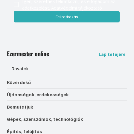
Igen, szeretnék feliratkozni, és elfogadom az 
adatkezelést. 
Adatvédelmi tájékoztató
Feliratkozás
Ezermester online
Lap tetejére
Rovatok
Közérdekű
Újdonságok, érdekességek
Bemutatjuk
Gépek, szerszámok, technológiák
Építés, felújítás