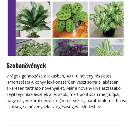
Szobanövények
Virágok gondozása a lakásban, 40+10 növény részletes
ismertetése! A könyv lexikonszerűen veszi sorra a lakásban
s
sikeresen tart­ha­tó növényeket. Már a növény kiválasztásakor
h
segítségünkre lesznek a leírások, mert pontosan megtudjuk,
k
hogy milyen körülményekre (hőmérséklet, páratartalom stb.) van
szüksége a növénynek az egészséges fejlődéshez.
t