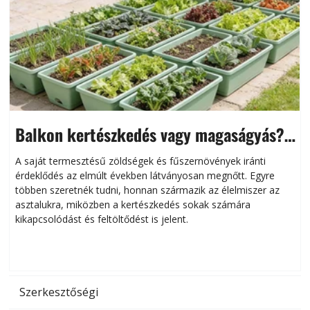
Balkon kertészkedés vagy magaságyás?
Helytakarékos kertészkedés
A saját termesztésű zöldségek és fűszernövények iránti
érdeklődés az elmúlt években látványosan megnőtt. Egyre
többen szeretnék tudni, honnan származik az élelmiszer az
l
asztalukra, miközben a kertészkedés sokak számára
kikapcsolódást és feltöltődést is jelent.
é
d
Szerkesztőségi