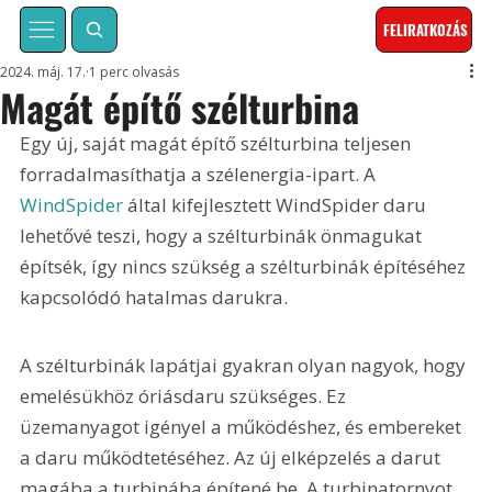
FELIRATKOZÁS
2024. máj. 17.
1 perc olvasás
Magát építő szélturbina
Egy új, saját magát építő szélturbina teljesen 
forradalmasíthatja a szélenergia-ipart. A 
WindSpider
 által kifejlesztett WindSpider daru 
lehetővé teszi, hogy a szélturbinák önmagukat 
építsék, így nincs szükség a szélturbinák építéséhez 
kapcsolódó hatalmas darukra.
A szélturbinák lapátjai gyakran olyan nagyok, hogy 
emelésükhöz óriásdaru szükséges. Ez 
üzemanyagot igényel a működéshez, és embereket 
a daru működtetéséhez. Az új elképzelés a darut 
magába a turbinába építené be. A turbinatornyot 