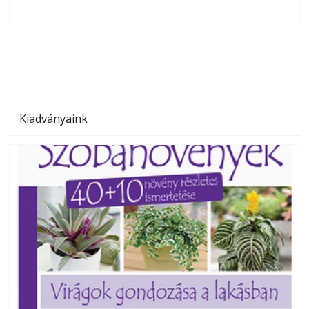
olvashatók az Ezermester lapszámai. A Laptapir kényelmes
megoldás, mert: – t
Kiadványaink