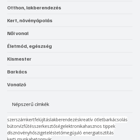
Otthon, lakberendezés
Kert, növényápolás
Női vonal
Életmód, egészség
Kismester
Barkács
Vonalzó
Népszerű címkék
szerszám
kert
felújítás
lakberendezés
kreatív ötlet
barkácsolás
bútor
víz
fűtés
szerkesztőség
elektronika
hasznos tippek
dísznövény
hőszigetelés
tető
megújuló energia
tisztítás
kerti munka
beton
nyár