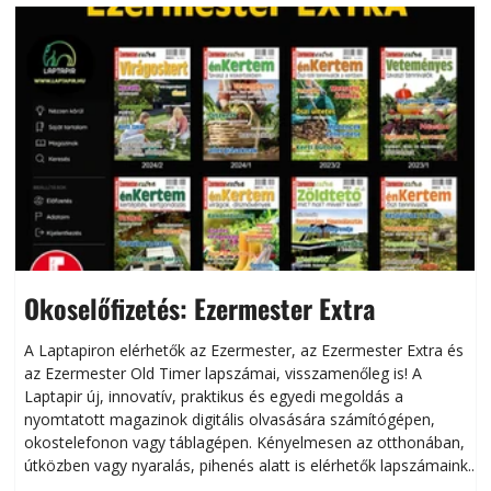
Okoselőfizetés: Ezermester Extra
A Laptapiron elérhetők az Ezermester, az Ezermester Extra és
az Ezermester Old Timer lapszámai, visszamenőleg is! A
Laptapir új, innovatív, praktikus és egyedi megoldás a
L
nyomtatott magazinok digitális olvasására számítógépen,
okostelefonon vagy táblagépen. Kényelmesen az otthonában,
útközben vagy nyaralás, pihenés alatt is elérhetők lapszámaink.
ú
Bárhol, bármikor, akár külföldön élve vagy dolgozva is
B