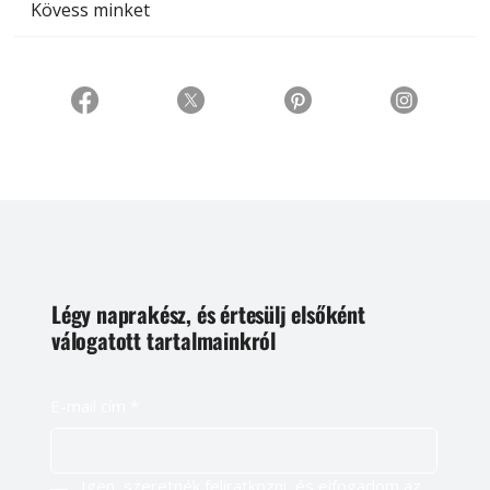
Kövess minket
Légy naprakész, és értesülj elsőként
válogatott tartalmainkról
E-mail cím
*
Igen, szeretnék feliratkozni, és elfogadom az 