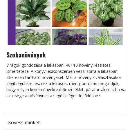
Szobanövények
Virágok gondozása a lakásban, 40+10 növény részletes
ismertetése! A könyv lexikonszerűen veszi sorra a lakásban
s
sikeresen tart­ha­tó növényeket. Már a növény kiválasztásakor
h
segítségünkre lesznek a leírások, mert pontosan megtudjuk,
k
hogy milyen körülményekre (hőmérséklet, páratartalom stb.) van
szüksége a növénynek az egészséges fejlődéshez.
t
Kövess minket