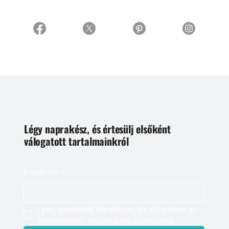
Légy naprakész, és értesülj elsőként
válogatott tartalmainkról
E-mail cím
*
Igen, szeretnék feliratkozni, és elfogadom az 
adatkezelést. 
Adatvédelmi tájékoztató