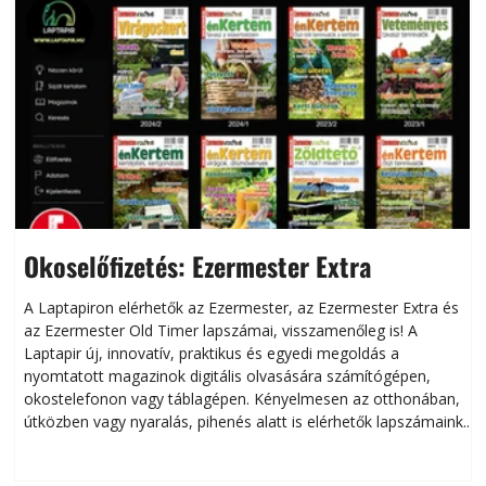
Okoselőfizetés: Ezermester Extra
A Laptapiron elérhetők az Ezermester, az Ezermester Extra és
az Ezermester Old Timer lapszámai, visszamenőleg is! A
Laptapir új, innovatív, praktikus és egyedi megoldás a
L
nyomtatott magazinok digitális olvasására számítógépen,
okostelefonon vagy táblagépen. Kényelmesen az otthonában,
útközben vagy nyaralás, pihenés alatt is elérhetők lapszámaink.
ú
Bárhol, bármikor, akár külföldön élve vagy dolgozva is
B
olvashatók az Ezermester lapszámai. A Laptapir kényelmes