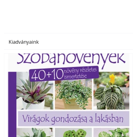
megoldás, mert: – t
Kiadványaink