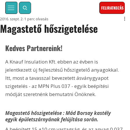
FELIRATKOZÁS
2016. szept. 2.
1 perc olvasás
Magastető hőszigetelése
Kedves Partnereink!
A Knauf Insulation Kft. ebben az évben is 
jelentkezett új fejlesztésű hőszigetelő anyagokkal. 
Itt, most a tavasszal bevezetett ásványgyapot 
szigetelés - az MPN Plus 037 - egyik beépítési 
módját szeretnénk bemutatni Önöknek.
Magastető hőszigetelése : Mád Borsay kastély 
egyik épületszárnyának felújítása során.
A beépített 15 +10 cm vastagság, és az anyag 0,037 