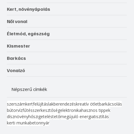
Kert, növényápolás
Női vonal
Életmód, egészség
Kismester
Barkács
Vonalzó
Népszerű címkék
szerszám
kert
felújítás
lakberendezés
kreatív ötlet
barkácsolás
bútor
víz
fűtés
szerkesztőség
elektronika
hasznos tippek
dísznövény
hőszigetelés
tető
megújuló energia
tisztítás
kerti munka
beton
nyár