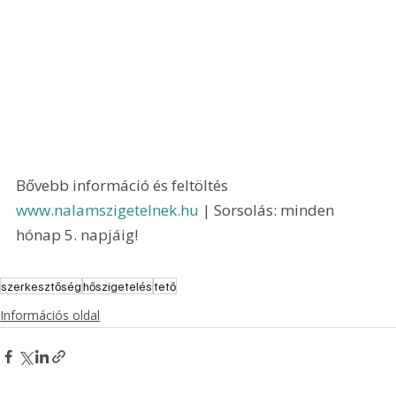
Bővebb információ és feltöltés 
www.nalamszigetelnek.hu
 | Sorsolás: minden 
hónap 5. napjáig! 
szerkesztőség
hőszigetelés
tető
Információs oldal