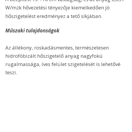
W/m
k hővezetési tényezője kiemelkedően jó 
2
hőszigetelést eredményez a tető síkjában.
Műszaki tulajdonságok
Az állékony, roskadásmentes, természetesen 
hidrofóbizált hőszigetelő anyag nagyfokú 
rugalmassága, íves felület szigetelését is lehetővé 
teszi.