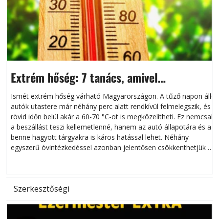
Extrém hőség: 7 tanács, amivel
megóvhatjuk autónkat a nyári károktól
Ismét extrém hőség várható Magyarországon. A tűző napon álló
autók utastere már néhány perc alatt rendkívül felmelegszik, és
rövid időn belül akár a 60-70 °C-ot is megközelítheti. Ez nemcsak
n
a beszállást teszi kellemetlenné, hanem az autó állapotára és a
benne hagyott tárgyakra is káros hatással lehet. Néhány
egyszerű óvintézkedéssel azonban jelentősen csökkenthetjük a
hőség káros hatásait.
l
Szerkesztőségi