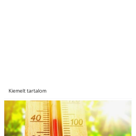
Újra a lőtér hangszigeteléséről
Kiemelt tartalom