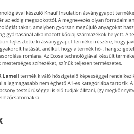
hnológiával készülő Knauf Insulation ásványgyapot terméke
tér az eddig megszokottól. A megnevezés olyan forradalmian
nológiát takar, amelyben gyorsan megújuló anyagokat hasz
ag gyártásánál alkalmazott kőolaj származékok helyett. A te
ion fejlesztette ki ásványgyapot termékei részére, hogy javí
gyakorolt hatását, anélkül, hogy a termék hő-, hangszigete
esorolása romlana. Az Ecose technológiával készült termék
 mesterséges színezéket, színük teljesen természetes.
R Lamell
 termék kiváló hőszigetelő képességgel rendelkezi
l a legmagasabb nem éghető A1-es kategóriába tartozik. A
acsony testsűrűséggel is elő tudják állítani, így megkönnyítv
zellőzőcsatornákra.
k