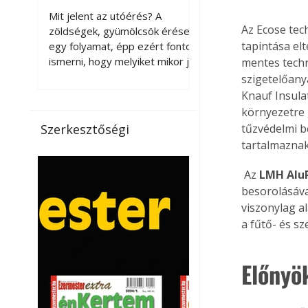
érnek tovább leszedés
Mit jelent az utóérés? A
után?
Az Ecose tec
zöldségek, gyümölcsök érése
tapintása el
egy folyamat, épp ezért fontos
ismerni, hogy melyiket mikor jó
mentes tech
leszedni. Meg kell különböztetni
szigetelőany
a gazdasági és a biológiai
Knauf Insulat
érettséget. Például a
környezetre 
paradicsomot sokszor
Szerkesztőségi
tűzvédelmi b
gazdasági érettségben, azaz
tartalmaznak
félig éretten szedik le, ezután
utaztatják hosszan, és még
 Az 
LMH Alu
pulton tartható kell legyen.
besorolásáva
Utóérik eközben, de nem lesz
viszonylag al
olyan ízű, mint amit a saját
a fűtő- és s
kertünkben, biológiai
érettségben szedünk le. Teljes
érettségben szedve nem
Előnyö
tárolható h