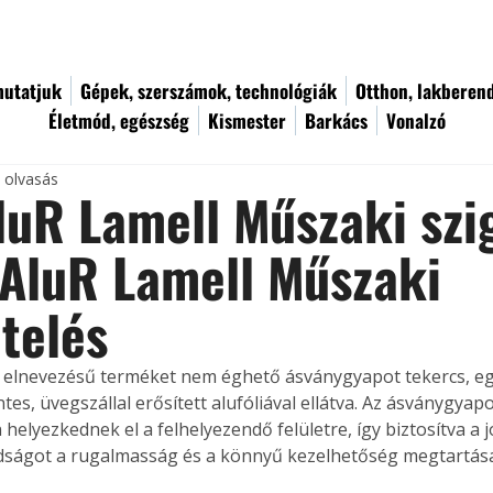
utatjuk
Gépek, szerszámok, technológiák
Otthon, lakberen
Életmód, egészség
Kismester
Barkács
Vonalzó
c olvasás
uR Lamell Műszaki szi
AluR Lamell Műszaki 
etelés
elnevezésű terméket nem éghető ásványgyapot tekercs, egy
s, üvegszállal erősített alufóliával ellátva. Az ásványgyapo
elyezkednek el a felhelyezendő felületre, így biztosítva a j
ságot a rugalmasság és a könnyű kezelhetőség megtartása