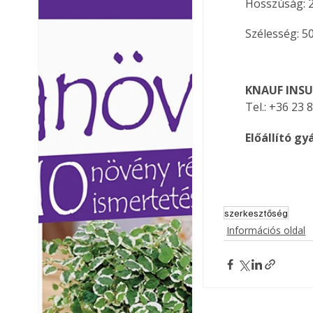
Hosszúság: 
Ezermester lapszámai. A
Ezermester lapszámai
Laptapir kényelmes megoldás,
Laptapir kényelmes 
Szélesség: 
mert: – t
mert: – t
KNAUF INSU
Tel.: +36 23 
Előállító gyá
szerkesztőség
Információs oldal