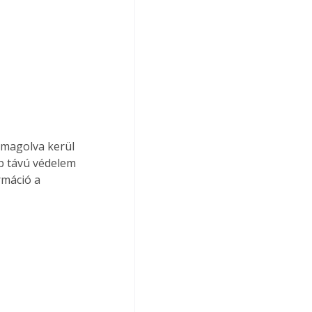
omagolva kerül 
b távú védelem 
rmáció a 