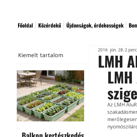
Főoldal
Közérdekű
Újdonságok, érdekességek
Bem
2016. jún. 28.
2 per
LMH Al
Kiemelt tartalom
LMH 
szig
Az LMH AluR 
szakadásmente
merőlegesen h
nyomószilárd
Balkon kertészkedés