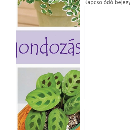
Kapcsolódó bejeg
Boldog Karácsony
Békés, boldog Ka
karácsonyi ünnep