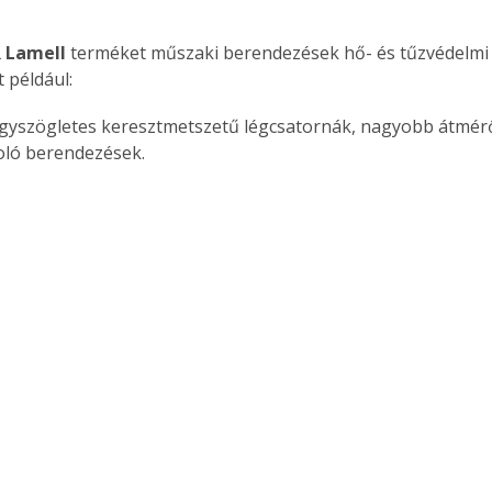
 Lamell
 terméket műszaki berendezések hő- és tűzvédelmi 
t például:
gyszögletes keresztmetszetű légcsatornák, nagyobb átmérő
oló berendezések.