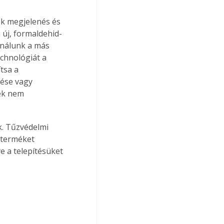
k megjelenés és 
 új, formaldehid-
nálunk a más 
chnológiát a 
tsa a 
lése vagy 
ek nem 
k. Tűzvédelmi 
 terméket 
e a telepítésüket 