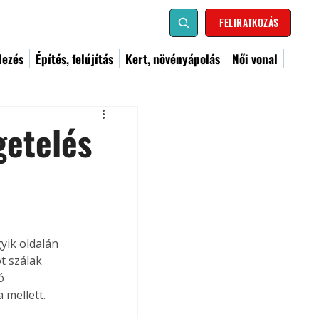
FELIRATKOZÁS
dezés
Építés, felújítás
Kert, növényápolás
Női vonal
getelés
ik oldalán 
t szálak 
ó 
 mellett.