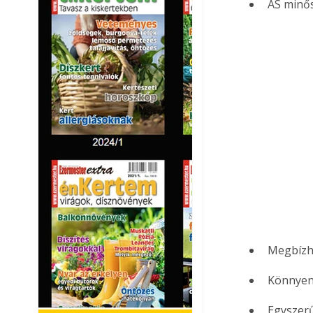
AS minős
Megbízh
Könnyen
Egyszer