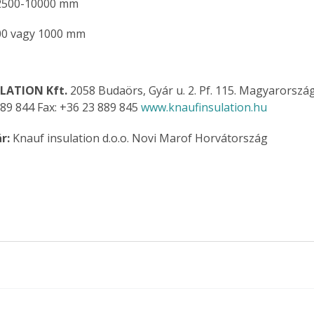
2500-10000 mm
. A
megoldás,
500 vagy 1000 mm
LATION Kft. 
2058 Budaörs, Gyár u. 2. Pf. 115. Magyarország
889 844 Fax: +36 23 889 845 
www.knaufinsulation.hu
r: 
Knauf insulation d.o.o. Novi Marof Horvátország