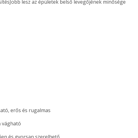
ítésJobb lesz az épületek belső levegőjének minősége
ató, erős és rugalmas
 vágható
űen és gyorsan szerelhető