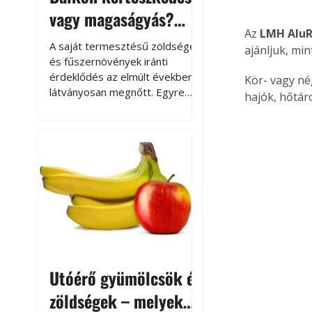
vagy magaságyás?
Az
 LMH AluR
Helytakarékos
A saját termesztésű zöldségek
ajánljuk, min
kertészkedés
és fűszernövények iránti
érdeklődés az elmúlt években
Kör- vagy né
látványosan megnőtt. Egyre
hajók, hőtár
többen szeretnék tudni, honnan
származik az élelmiszer az
asztalukra, miközben a
kertészkedés sokak számára
kikapcsolódást és feltöltődést
is jelent.
Utóérő gyümölcsök és
zöldségek – melyek