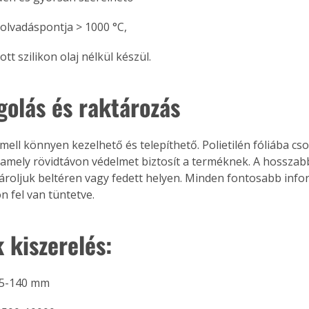
 olvadáspontja > 1000 °C,
tt szilikon olaj nélkül készül.
Együtt jobban megéri!
Bővebb információ itt!
k az
Együtt jobban megéri! A
olás és raktározás
mester
könyvek tetszőleges
er Old
párosítással kedvezményes
áron, 0 Ft postaköltséggel
ell könnyen kezelhető és telepíthető. Polietilén fóliába cs
ptapir új,
megrendelhetők!
amely rövidtávon védelmet biztosít a terméknek. A hosszab
és egyedi
ároljuk beltéren vagy fedett helyen. Minden fontosabb info
tt
 fel van tüntetve.
lvasására
elefonon
nyelmesen
 kiszerelés:
ben vagy
t is
. Bárhol,
25-140 mm
ön élve
ashatók az