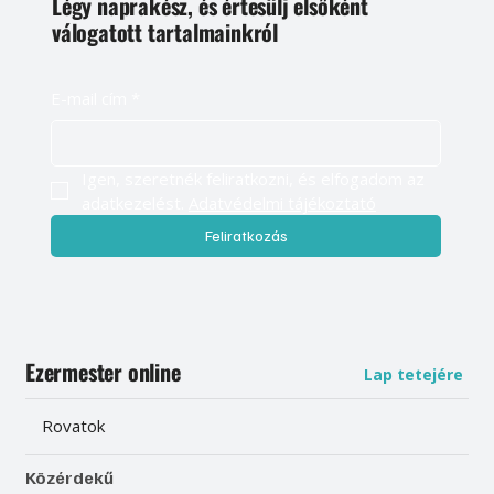
Légy naprakész, és értesülj elsőként
válogatott tartalmainkról
E-mail cím
*
Igen, szeretnék feliratkozni, és elfogadom az 
adatkezelést. 
Adatvédelmi tájékoztató
Feliratkozás
Ezermester online
Lap tetejére
Rovatok
Közérdekű