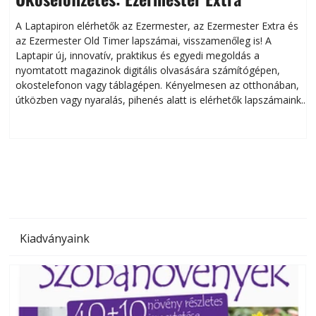
A Laptapiron elérhetők az Ezermester, az Ezermester Extra és
az Ezermester Old Timer lapszámai, visszamenőleg is! A
Laptapir új, innovatív, praktikus és egyedi megoldás a
L
nyomtatott magazinok digitális olvasására számítógépen,
okostelefonon vagy táblagépen. Kényelmesen az otthonában,
útközben vagy nyaralás, pihenés alatt is elérhetők lapszámaink.
ú
Bárhol, bármikor, akár külföldön élve vagy dolgozva is
B
olvashatók az Ezermester lapszámai. A Laptapir kényelmes
megoldás, mert: – t
Kiadványaink