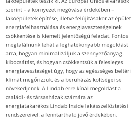
lakóépületek teszik ki. Az Európai Uniós elvárások 
szerint – a környezet megóvása érdekében – 
lakóépületek építése, illetve felújításakor az épület 
energiafelhasználása és energiaveszteségeinek 
csökkentése is kiemelt jelentőségű feladat. Fontos 
megtalálnunk tehát a leghatékonyabb megoldást 
arra, hogyan minimalizáljuk a szennyezőanyag-
kibocsátást, és hogyan csökkentsük a felesleges 
energiaveszteséget úgy, hogy az egészséges beltéri 
klímát megőrizzük, és a beruházás költségei se 
növekedjenek. A Lindab erre kínál megoldást a 
családi- és társasházak számára az 
energiatakarékos Lindab Inside lakásszellőztetési 
rendszereivel, a fenntartható jövő érdekében.