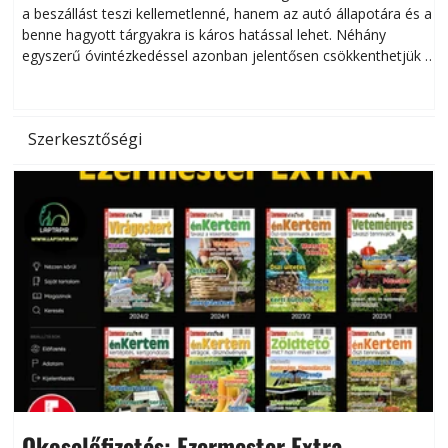
a beszállást teszi kellemetlenné, hanem az autó állapotára és a
benne hagyott tárgyakra is káros hatással lehet. Néhány
egyszerű óvintézkedéssel azonban jelentősen csökkenthetjük a
hőség káros hatásait.
l
Szerkesztőségi
Okoselőfizetés: Ezermester Extra