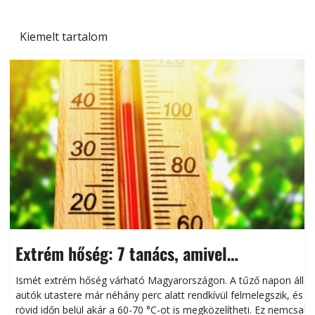
Kiemelt tartalom
Extrém hőség: 7 tanács, amivel
megóvhatjuk autónkat a nyári károktól
Ismét extrém hőség várható Magyarországon. A tűző napon álló
autók utastere már néhány perc alatt rendkívül felmelegszik, és
rövid időn belül akár a 60-70 °C-ot is megközelítheti. Ez nemcsak
n