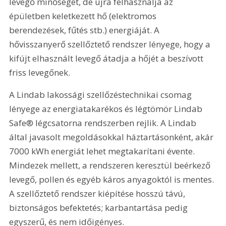
levegő minőségét, de újra felhasználja az 
épületben keletkezett hő (elektromos 
berendezések, fűtés stb.) energiáját. A 
hővisszanyerő szellőztető rendszer lényege, hogy a 
kifújt elhasznált levegő átadja a hőjét a beszívott 
friss levegőnek.
A Lindab lakossági szellőzéstechnikai csomag 
lényege az energiatakarékos és légtömör Lindab 
Safe® légcsatorna rendszerben rejlik. A Lindab 
által javasolt megoldásokkal háztartásonként, akár 
7000 kWh energiát lehet megtakarítani évente. 
Mindezek mellett, a rendszeren keresztül beérkező 
levegő, pollen és egyéb káros anyagoktól is mentes. 
A szellőztető rendszer kiépítése hosszú távú, 
biztonságos befektetés; karbantartása pedig 
egyszerű, és nem időigényes.