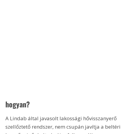
hogyan?
A Lindab által javasolt lakossági hővisszanyerő 
szellőztető rendszer, nem csupán javítja a beltéri 