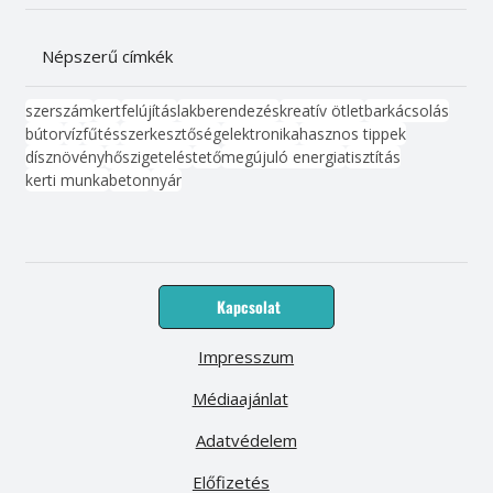
Népszerű címkék
szerszám
kert
felújítás
lakberendezés
kreatív ötlet
barkácsolás
bútor
víz
fűtés
szerkesztőség
elektronika
hasznos tippek
dísznövény
hőszigetelés
tető
megújuló energia
tisztítás
kerti munka
beton
nyár
Kapcsolat
Impresszum
Médiaajánlat
Adatvédelem
Előfizetés