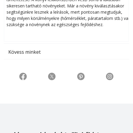
sikeresen tart­ha­tó növényeket. Már a növény kiválasztásakor
h
segítségünkre lesznek a leírások, mert pontosan megtudjuk,
k
hogy milyen körülményekre (hőmérséklet, páratartalom stb.) van
szüksége a növénynek az egészséges fejlődéshez.
t
Kövess minket