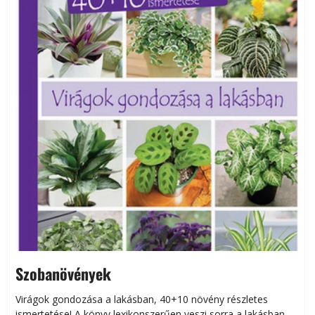
Szobanövények
Virágok gondozása a lakásban, 40+10 növény részletes
ismertetése! A könyv lexikonszerűen veszi sorra a lakásban
s