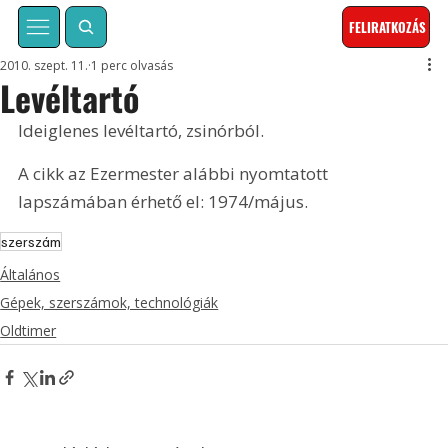
FELIRATKOZÁS
2010. szept. 11.
1 perc olvasás
Levéltartó
Ideiglenes levéltartó, zsinórból. 
A cikk az Ezermester alábbi nyomtatott 
lapszámában érhető el: 1974/május.
szerszám
Általános
Gépek, szerszámok, technológiák
Oldtimer