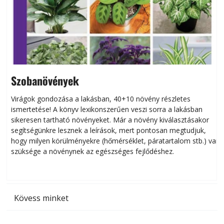
Szobanövények
Virágok gondozása a lakásban, 40+10 növény részletes
ismertetése! A könyv lexikonszerűen veszi sorra a lakásban
s
sikeresen tart­ha­tó növényeket. Már a növény kiválasztásakor
h
segítségünkre lesznek a leírások, mert pontosan megtudjuk,
k
hogy milyen körülményekre (hőmérséklet, páratartalom stb.) van
szüksége a növénynek az egészséges fejlődéshez.
t
Kövess minket