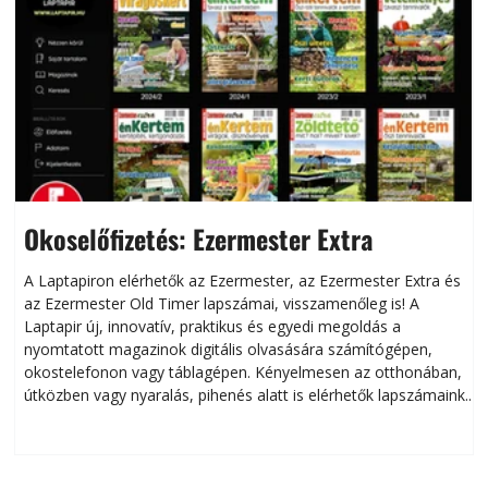
Okoselőfizetés: Ezermester Extra
A Laptapiron elérhetők az Ezermester, az Ezermester Extra és
az Ezermester Old Timer lapszámai, visszamenőleg is! A
Laptapir új, innovatív, praktikus és egyedi megoldás a
L
nyomtatott magazinok digitális olvasására számítógépen,
okostelefonon vagy táblagépen. Kényelmesen az otthonában,
útközben vagy nyaralás, pihenés alatt is elérhetők lapszámaink.
ú
Bárhol, bármikor, akár külföldön élve vagy dolgozva is
B
olvashatók az Ezermester lapszámai. A Laptapir kényelmes
megoldás, mert: – t