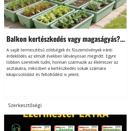
Balkon kertészkedés vagy magaságyás?
Helytakarékos kertészkedés
A saját termesztésű zöldségek és fűszernövények iránti
érdeklődés az elmúlt években látványosan megnőtt. Egyre
többen szeretnék tudni, honnan származik az élelmiszer az
l
asztalukra, miközben a kertészkedés sokak számára
kikapcsolódást és feltöltődést is jelent.
é
d
Szerkesztőségi