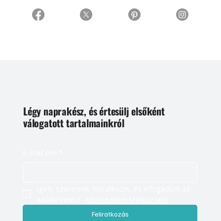
Légy naprakész, és értesülj elsőként
válogatott tartalmainkról
E-mail cím
*
Igen, szeretnék feliratkozni, és elfogadom az 
adatkezelést. 
Adatvédelmi tájékoztató
Feliratkozás