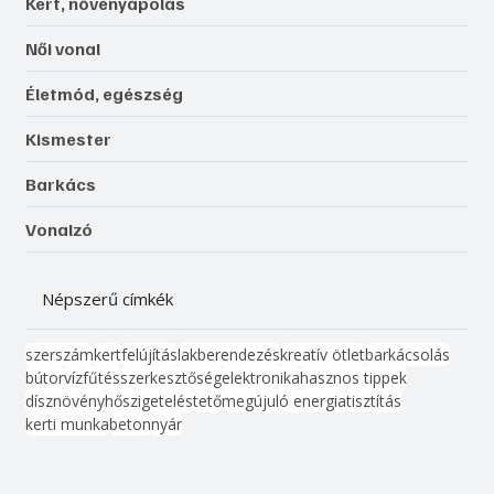
Kert, növényápolás
Női vonal
Életmód, egészség
Kismester
Barkács
Vonalzó
Népszerű címkék
szerszám
kert
felújítás
lakberendezés
kreatív ötlet
barkácsolás
bútor
víz
fűtés
szerkesztőség
elektronika
hasznos tippek
dísznövény
hőszigetelés
tető
megújuló energia
tisztítás
kerti munka
beton
nyár