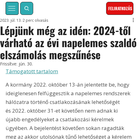
FELIRATKOZÁS
2023. júl. 13.
2 perc olvasás
Lépjünk még az idén: 2024-től
várható az évi napelemes szaldó
elszámolás megszűnése
Frissítve:
jún. 30.
Támogatott tartalom
A kormány 2022. október 13-án jelentette be, hogy 
ideiglenesen felfüggesztik a napelemes rendszerek 
hálózatra történő csatlakozásának lehetőségét 
és 2022. október 31-et követően nem adnak ki 
újabb engedélyeket a csatlakozási kérelmek 
ügyében. A bejelentést követően sokan ragadták 
meg az akkor utolsónak tűnő lehetőséget a kérelem 