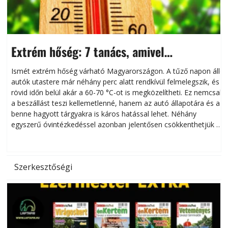
Extrém hőség: 7 tanács, amivel
megóvhatjuk autónkat a nyári károktól
Ismét extrém hőség várható Magyarországon. A tűző napon álló
autók utastere már néhány perc alatt rendkívül felmelegszik, és
rövid időn belül akár a 60-70 °C-ot is megközelítheti. Ez nemcsak
n
a beszállást teszi kellemetlenné, hanem az autó állapotára és a
benne hagyott tárgyakra is káros hatással lehet. Néhány
egyszerű óvintézkedéssel azonban jelentősen csökkenthetjük a
hőség káros hatásait.
l
Szerkesztőségi