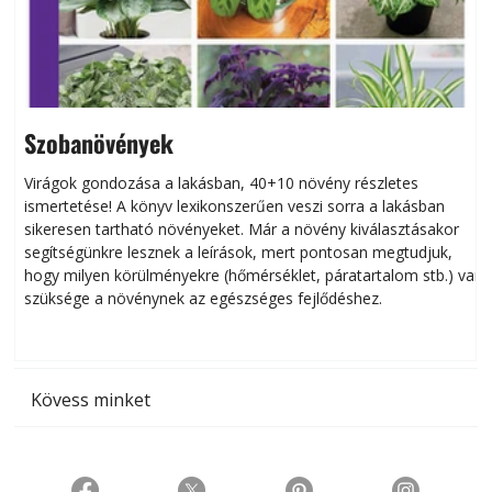
Szobanövények
Virágok gondozása a lakásban, 40+10 növény részletes
ismertetése! A könyv lexikonszerűen veszi sorra a lakásban
s
sikeresen tart­ha­tó növényeket. Már a növény kiválasztásakor
h
segítségünkre lesznek a leírások, mert pontosan megtudjuk,
k
hogy milyen körülményekre (hőmérséklet, páratartalom stb.) van
szüksége a növénynek az egészséges fejlődéshez.
t
Kövess minket