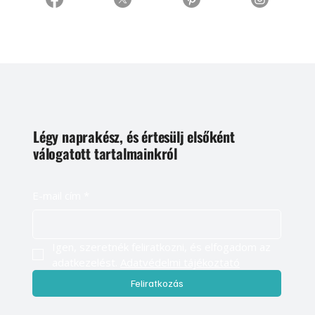
Légy naprakész, és értesülj elsőként
válogatott tartalmainkról
E-mail cím
*
Igen, szeretnék feliratkozni, és elfogadom az 
adatkezelést. 
Adatvédelmi tájékoztató
Feliratkozás