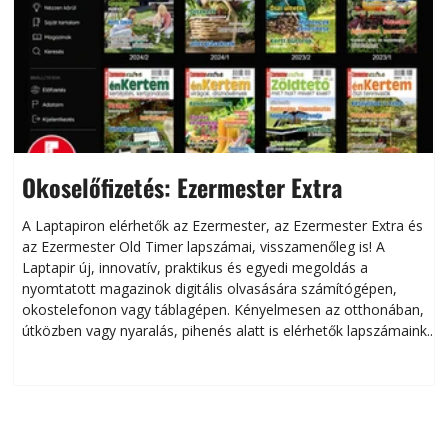
Okoselőfizetés: Ezermester Extra
A Laptapiron elérhetők az Ezermester, az Ezermester Extra és
az Ezermester Old Timer lapszámai, visszamenőleg is! A
Laptapir új, innovatív, praktikus és egyedi megoldás a
L
nyomtatott magazinok digitális olvasására számítógépen,
okostelefonon vagy táblagépen. Kényelmesen az otthonában,
útközben vagy nyaralás, pihenés alatt is elérhetők lapszámaink.
ú
Bárhol, bármikor, akár külföldön élve vagy dolgozva is
B
olvashatók az Ezermester lapszámai. A Laptapir kényelmes
megoldás, mert: – t