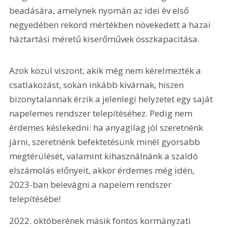
beadására, amelynek nyomán az idei év első 
negyedében rekord mértékben növekedett a hazai 
háztartási méretű kiserőművek összkapacitása.
Azok közül viszont, akik még nem kérelmezték a 
csatlakozást, sokan inkább kivárnak, hiszen 
bizonytalannak érzik a jelenlegi helyzetet egy saját 
napelemes rendszer telepítéséhez. Pedig nem 
érdemes késlekedni: ha anyagilag jól szeretnénk 
járni, szeretnénk befektetésünk minél gyorsabb 
megtérülését, valamint kihasználnánk a szaldó 
elszámolás előnyeit, akkor érdemes még idén, 
2023-ban belevágni a napelem rendszer 
telepítésébe!
2022. októberének másik fontos kormányzati 