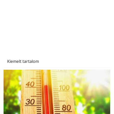
Tiszta homlokzat éveken át
Kiemelt tartalom