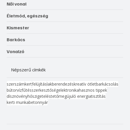
Női vonal
Életmód, egészség
Kismester
Barkács
Vonalzó
Népszerű címkék
szerszám
kert
felújítás
lakberendezés
kreatív ötlet
barkácsolás
bútor
víz
fűtés
szerkesztőség
elektronika
hasznos tippek
dísznövény
hőszigetelés
tető
megújuló energia
tisztítás
kerti munka
beton
nyár