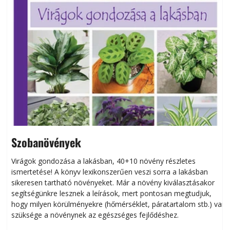
Szobanövények
Virágok gondozása a lakásban, 40+10 növény részletes
ismertetése! A könyv lexikonszerűen veszi sorra a lakásban
s
sikeresen tart­ha­tó növényeket. Már a növény kiválasztásakor
h
segítségünkre lesznek a leírások, mert pontosan megtudjuk,
k
hogy milyen körülményekre (hőmérséklet, páratartalom stb.) van
szüksége a növénynek az egészséges fejlődéshez.