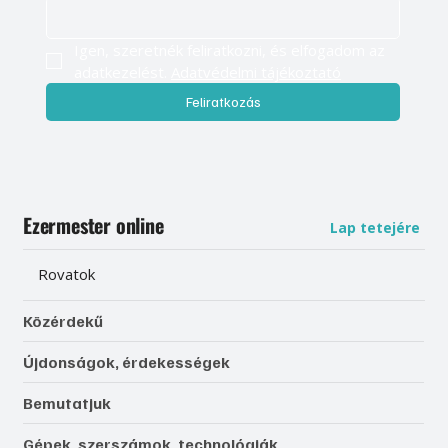
Igen, szeretnék feliratkozni, és elfogadom az 
adatkezelést. 
Adatvédelmi tájékoztató
Feliratkozás
Ezermester online
Lap tetejére
Rovatok
Közérdekű
Újdonságok, érdekességek
Bemutatjuk
Gépek, szerszámok, technológiák