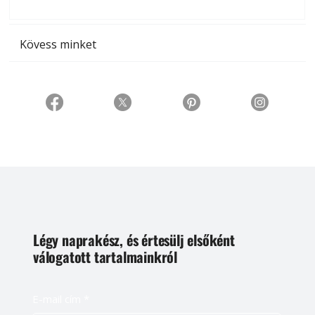
t
Kövess minket
Légy naprakész, és értesülj elsőként
válogatott tartalmainkról
E-mail cím
*