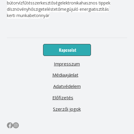
bútor
víz
fűtés
szerkesztőség
elektronika
hasznos tippek
dísznövény
hőszigetelés
tető
megújuló energia
tisztítás
kerti munka
beton
nyár
Kapcsolat
Impresszum
Médiaajánlat
Adatvédelem
Előfizetés
Szerzői jogok