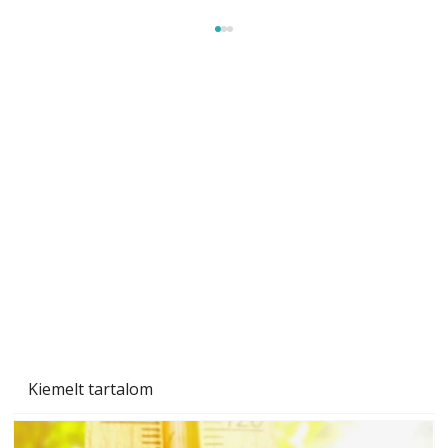
Beton járdalap készítése és lerakása – gyári
és saját készítésű megoldások
Kiemelt tartalom