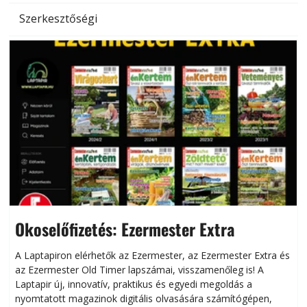
Szerkesztőségi
Okoselőfizetés: Ezermester Extra
A Laptapiron elérhetők az Ezermester, az Ezermester Extra és
az Ezermester Old Timer lapszámai, visszamenőleg is! A
Laptapir új, innovatív, praktikus és egyedi megoldás a
L
nyomtatott magazinok digitális olvasására számítógépen,