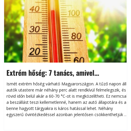
Extrém hőség: 7 tanács, amivel
megóvhatjuk autónkat a nyári károktól
Ismét extrém hőség várható Magyarországon. A tűző napon álló
autók utastere már néhány perc alatt rendkívül felmelegszik, és
rövid időn belül akár a 60-70 °C-ot is megközelítheti. Ez nemcsak
n
a beszállást teszi kellemetlenné, hanem az autó állapotára és a
benne hagyott tárgyakra is káros hatással lehet. Néhány
egyszerű óvintézkedéssel azonban jelentősen csökkenthetjük a
hőség káros hatásait.
l