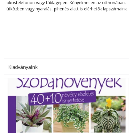
okostelefonon vagy táblagépen. Kényelmesen az otthonában,
útközben vagy nyaralás, pihenés alatt is elérhetők lapszámaink.
ú
Bárhol, bármikor, akár külföldön élve vagy dolgozva is
B
olvashatók az Ezermester lapszámai. A Laptapir kényelmes
megoldás, mert: – t
Kiadványaink