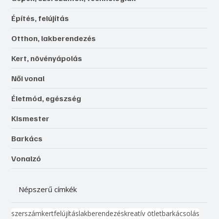
Építés, felújítás
Otthon, lakberendezés
Kert, növényápolás
Női vonal
Életmód, egészség
Kismester
Barkács
Vonalzó
Népszerű címkék
szerszám
kert
felújítás
lakberendezés
kreatív ötlet
barkácsolás