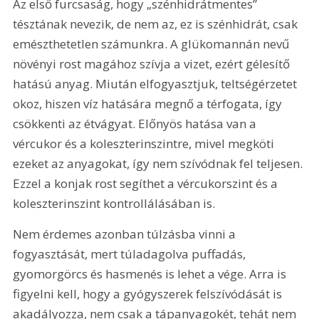
Az első furcsaság, hogy „szénhidrátmentes” 
tésztának nevezik, de nem az, ez is szénhidrát, csak 
emészthetetlen számunkra. A glükomannán nevű 
növényi rost magához szívja a vizet, ezért gélesítő 
hatású anyag. Miután elfogyasztjuk, teltségérzetet 
okoz, hiszen víz hatására megnő a térfogata, így 
csökkenti az étvágyat. Előnyös hatása van a 
vércukor és a koleszterinszintre, mivel megköti 
ezeket az anyagokat, így nem szívódnak fel teljesen. 
Ezzel a konjak rost segíthet a vércukorszint és a 
koleszterinszint kontrollálásában is.
Nem érdemes azonban túlzásba vinni a 
fogyasztását, mert túladagolva puffadás, 
gyomorgörcs és hasmenés is lehet a vége. Arra is 
figyelni kell, hogy a gyógyszerek felszívódását is 
akadályozza, nem csak a tápanyagokét, tehát nem 