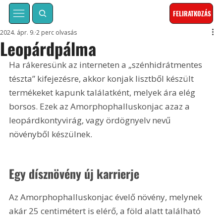
FELIRATKOZÁS
2024. ápr. 9.
2 perc olvasás
Leopárdpálma
Ha rákeresünk az interneten a „szénhidrátmentes 
tészta” kifejezésre, akkor konjak lisztből készült 
termékeket kapunk találatként, melyek ára elég 
borsos. Ezek az Amorphophalluskonjac azaz a 
leopárdkontyvirág, vagy ördögnyelv nevű 
növényből készülnek.
Egy dísznövény új karrierje
Az Amorphophalluskonjac évelő növény, melynek 
akár 25 centimétert is elérő, a föld alatt található 