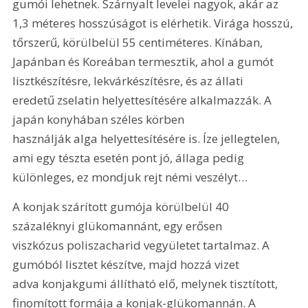
gumói lehetnek. Szárnyalt levelei nagyok, akár az 
1,3 méteres hosszúságot is elérhetik. Virága hosszú, 
tőrszerű, körülbelül 55 centiméteres. Kínában, 
Japánban és Koreában termesztik, ahol a gumót 
lisztkészítésre, lekvárkészítésre, és az állati 
eredetű zselatin helyettesítésére alkalmazzák. A 
japán konyhában széles körben 
használják alga helyettesítésére is. Íze jellegtelen, 
ami egy tészta esetén pont jó, állaga pedig 
különleges, ez mondjuk rejt némi veszélyt…
A konjak szárított gumója körülbelül 40 
százaléknyi glükomannánt, egy erősen 
viszkózus poliszacharid vegyületet tartalmaz. A 
gumóból lisztet készítve, majd hozzá vizet 
adva konjakgumi állítható elő, melynek tisztított, 
finomított formája a konjak-glükomannán. A 