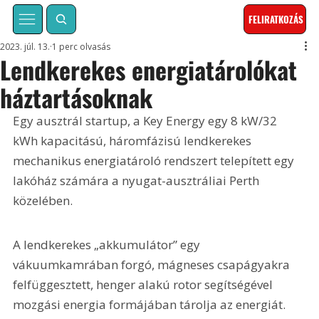
FELIRATKOZÁS
2023. júl. 13.
1 perc olvasás
Lendkerekes energiatárolókat
háztartásoknak
Egy ausztrál startup, a Key Energy egy 8 kW/32 
kWh kapacitású, háromfázisú lendkerekes 
mechanikus energiatároló rendszert telepített egy 
lakóház számára a nyugat-ausztráliai Perth 
közelében.
A lendkerekes „akkumulátor” egy 
vákuumkamrában forgó, mágneses csapágyakra 
felfüggesztett, henger alakú rotor segítségével 
mozgási energia formájában tárolja az energiát. 