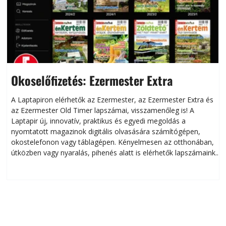
Okoselőfizetés: Ezermester Extra
A Laptapiron elérhetők az Ezermester, az Ezermester Extra és
az Ezermester Old Timer lapszámai, visszamenőleg is! A
Laptapir új, innovatív, praktikus és egyedi megoldás a
L
nyomtatott magazinok digitális olvasására számítógépen,
okostelefonon vagy táblagépen. Kényelmesen az otthonában,
útközben vagy nyaralás, pihenés alatt is elérhetők lapszámaink.
ú
Bárhol, bármikor, akár külföldön élve vagy dolgozva is
B
olvashatók az Ezermester lapszámai. A Laptapir kényelmes
megoldás, mert: – t