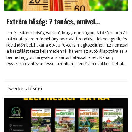
Extrém hőség: 7 tanács, amivel
megóvhatjuk autónkat a nyári károktól
Ismét extrém hőség várható Magyarországon. A tűző napon álló
autók utastere már néhány perc alatt rendkívül felmelegszik, és
rövid időn belül akár a 60-70 °C-ot is megközelítheti. Ez nemcsak
n
a beszállást teszi kellemetlenné, hanem az autó állapotára és a
benne hagyott tárgyakra is káros hatással lehet. Néhány
egyszerű óvintézkedéssel azonban jelentősen csökkenthetjük a
hőség káros hatásait.
l
Szerkesztőségi