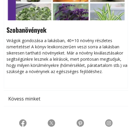
Szobanövények
Virágok gondozása a lakásban, 40+10 növény részletes
ismertetése! A könyv lexikonszerűen veszi sorra a lakásban
s
sikeresen tart­ha­tó növényeket. Már a növény kiválasztásakor
h
segítségünkre lesznek a leírások, mert pontosan megtudjuk,
k
hogy milyen körülményekre (hőmérséklet, páratartalom stb.) van
szüksége a növénynek az egészséges fejlődéshez.
t
Kövess minket