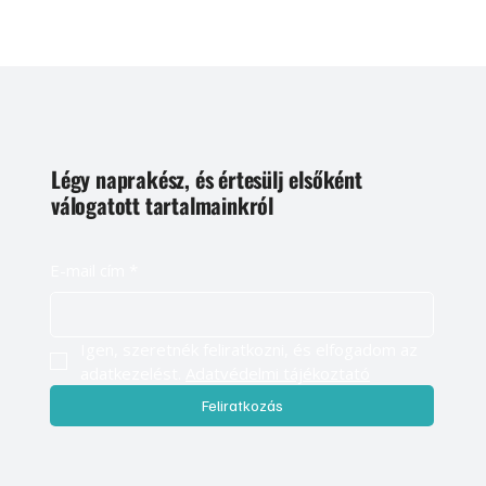
Légy naprakész, és értesülj elsőként
válogatott tartalmainkról
E-mail cím
*
Igen, szeretnék feliratkozni, és elfogadom az 
adatkezelést. 
Adatvédelmi tájékoztató
Feliratkozás