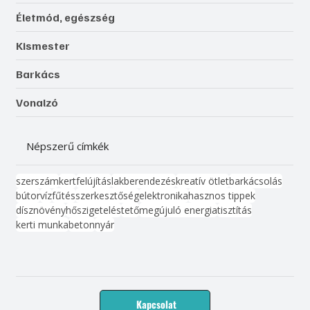
Életmód, egészség
Kismester
Barkács
Vonalzó
Népszerű címkék
szerszám
kert
felújítás
lakberendezés
kreatív ötlet
barkácsolás
bútor
víz
fűtés
szerkesztőség
elektronika
hasznos tippek
dísznövény
hőszigetelés
tető
megújuló energia
tisztítás
kerti munka
beton
nyár
Kapcsolat