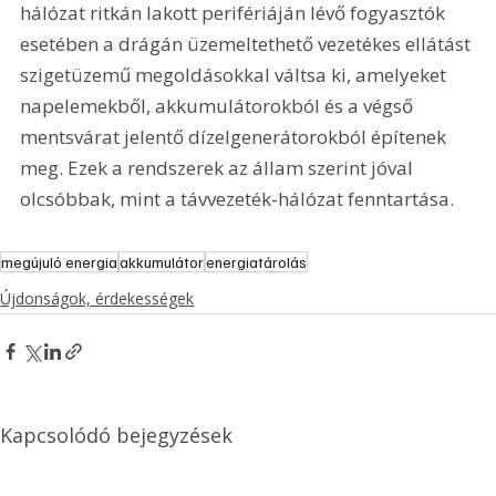
hálózat ritkán lakott perifériáján lévő fogyasztók 
esetében a drágán üzemeltethető vezetékes ellátást 
szigetüzemű megoldásokkal váltsa ki, amelyeket 
napelemekből, akkumulátorokból és a végső 
mentsvárat jelentő dízelgenerátorokból építenek 
meg. Ezek a rendszerek az állam szerint jóval 
olcsóbbak, mint a távvezeték-hálózat fenntartása.
megújuló energia
akkumulátor
energiatárolás
Újdonságok, érdekességek
Kapcsolódó bejegyzések