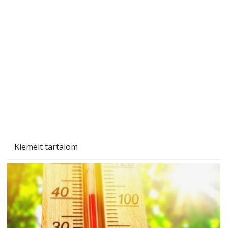
A varrógép és a varrás
Kiemelt tartalom