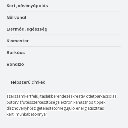
Kert, növényápolás
Női vonal
Életmód, egészség
Kismester
Barkács
Vonalzó
Népszerű címkék
szerszám
kert
felújítás
lakberendezés
kreatív ötlet
barkácsolás
bútor
víz
fűtés
szerkesztőség
elektronika
hasznos tippek
dísznövény
hőszigetelés
tető
megújuló energia
tisztítás
kerti munka
beton
nyár