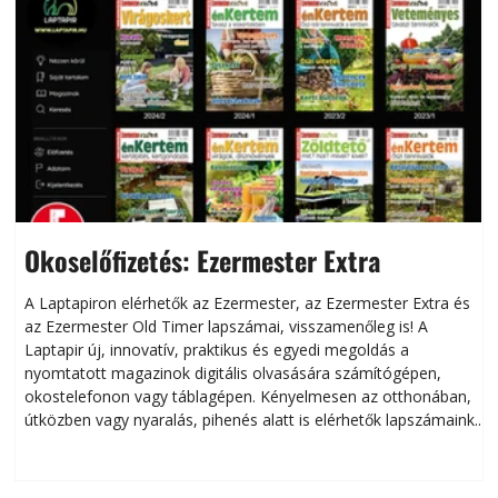
Okoselőfizetés: Ezermester Extra
A Laptapiron elérhetők az Ezermester, az Ezermester Extra és
az Ezermester Old Timer lapszámai, visszamenőleg is! A
Laptapir új, innovatív, praktikus és egyedi megoldás a
L
nyomtatott magazinok digitális olvasására számítógépen,
okostelefonon vagy táblagépen. Kényelmesen az otthonában,
útközben vagy nyaralás, pihenés alatt is elérhetők lapszámaink.
ú
Bárhol, bármikor, akár külföldön élve vagy dolgozva is
B
olvashatók az Ezermester lapszámai. A Laptapir kényelmes
megoldás, mert: – t