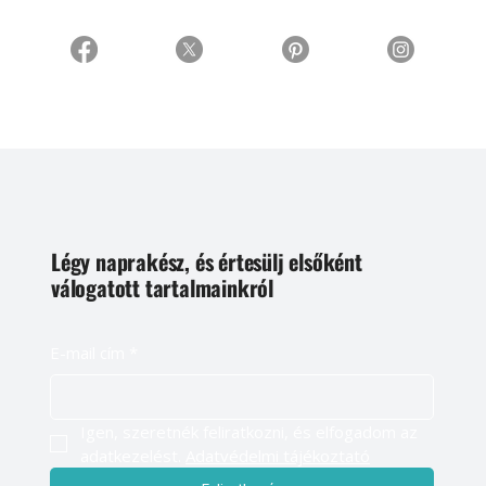
Légy naprakész, és értesülj elsőként
válogatott tartalmainkról
E-mail cím
*
Igen, szeretnék feliratkozni, és elfogadom az 
adatkezelést. 
Adatvédelmi tájékoztató