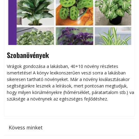
Szobanövények
Virágok gondozása a lakásban, 40+10 növény részletes
ismertetése! A könyv lexikonszerűen veszi sorra a lakásban
s
sikeresen tart­ha­tó növényeket. Már a növény kiválasztásakor
h
segítségünkre lesznek a leírások, mert pontosan megtudjuk,
k
hogy milyen körülményekre (hőmérséklet, páratartalom stb.) van
szüksége a növénynek az egészséges fejlődéshez.
t
Kövess minket