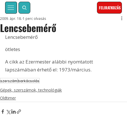
FELIRATKOZÁS
2009. ápr. 18.
1 perc olvasás
Lencsebemérő
Lencsebemérő
ötletes
A cikk az Ezermester alábbi nyomtatott 
lapszámában érhető el: 1973/március.
szerszám
barkácsolás
Gépek, szerszámok, technológiák
Oldtimer