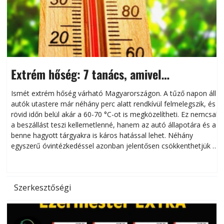
Extrém hőség: 7 tanács, amivel
megóvhatjuk autónkat a nyári károktól
Ismét extrém hőség várható Magyarországon. A tűző napon álló
autók utastere már néhány perc alatt rendkívül felmelegszik, és
rövid időn belül akár a 60-70 °C-ot is megközelítheti. Ez nemcsak
n
a beszállást teszi kellemetlenné, hanem az autó állapotára és a
benne hagyott tárgyakra is káros hatással lehet. Néhány
egyszerű óvintézkedéssel azonban jelentősen csökkenthetjük a
hőség káros hatásait.
l
Szerkesztőségi