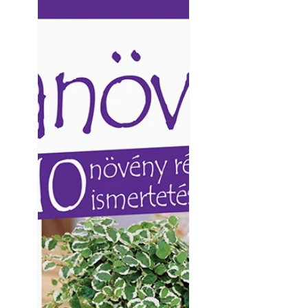
Ezermester lapszámai. A
Ezermester lapszámai
Laptapir kényelmes megoldás,
Laptapir kényelmes 
mert: – t
mert: – t