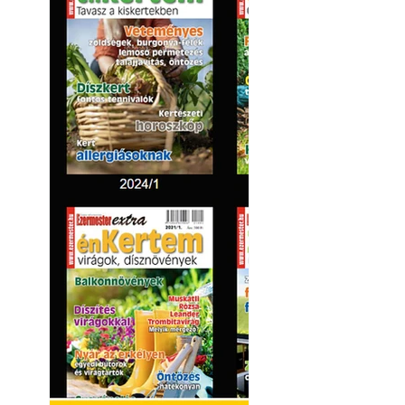
Kültéri hűtés: ho
a teraszt és a ker