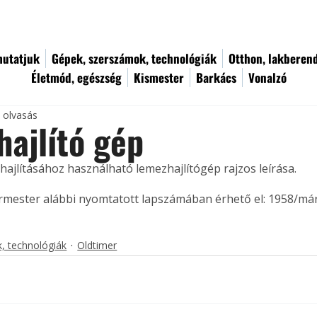
utatjuk
Gépek, szerszámok, technológiák
Otthon, lakberen
Életmód, egészség
Kismester
Barkács
Vonalzó
c olvasás
ajlító gép
ajlításához használható lemezhajlítógép rajzos leírása. 
ermester alábbi nyomtatott lapszámában érhető el: 1958/már
, technológiák
Oldtimer