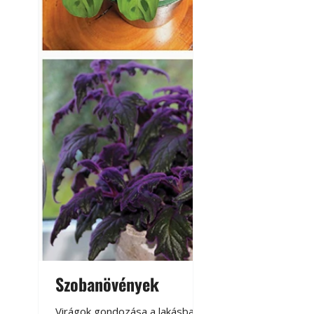
Szobanövények
Virágoskert: k
teraszon, laká
Virágok gondozása a lakásban,