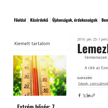
Főoldal
Közérdekű
Újdonságok, érdekességek
Bem
2010. jan. 25.
1 per
Lemezh
Kiemelt tartalom
Fémlemezek h
A cikk az Ez
szerszám
Gépek, szerszámok
Extrém hőség: 7